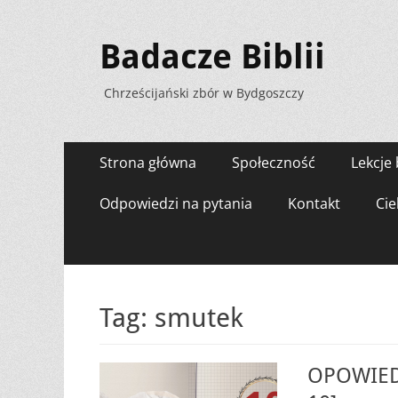
Badacze Biblii
Chrześcijański zbór w Bydgoszczy
Menu
Przejdź
Strona główna
Społeczność
Lekcje 
do
zawartości
Odpowiedzi na pytania
Kontakt
Cie
Tag:
smutek
OPOWIEDZ