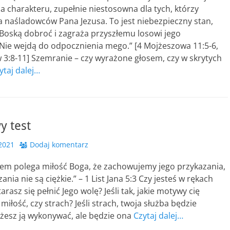
 charakteru, zupełnie niestosowna dla tych, którzy
a naśladowców Pana Jezusa. To jest niebezpieczny stan,
Boską dobroć i zagraża przyszłemu losowi jego
„Nie wejdą do odpocznienia mego.” [4 Mojżeszowa 11:5-6,
 3:8-11] Szemranie – czy wyrażone głosem, czy w skrytych
ytaj dalej…
y test
 2021
Dodaj komentarz
em polega miłość Boga, że zachowujemy jego przykazania,
ania nie są ciężkie.” – 1 List Jana 5:3 Czy jesteś w rękach
rasz się pełnić Jego wolę? Jeśli tak, jakie motywy cię
iłość, czy strach? Jeśli strach, twoja służba będzie
esz ją wykonywać, ale będzie ona
Czytaj dalej…