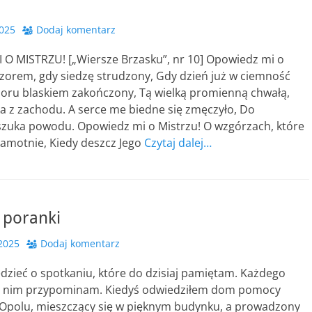
2025
Dodaj komentarz
O MISTRZU! [„Wiersze Brzasku”, nr 10] Opowiedz mi o
czorem, gdy siedzę strudzony, Gdy dzień już w ciemność
oru blaskiem zakończony, Tą wielką promienną chwałą,
a z zachodu. A serce me biedne się zmęczyło, Do
zuka powodu. Opowiedz mi o Mistrzu! O wzgórzach, które
samotnie, Kiedy deszcz Jego
Czytaj dalej…
 poranki
 2025
Dodaj komentarz
dzieć o spotkaniu, które do dzisiaj pamiętam. Każdego
o nim przypominam. Kiedyś odwiedziłem dom pomocy
 Opolu, mieszczący się w pięknym budynku, a prowadzony