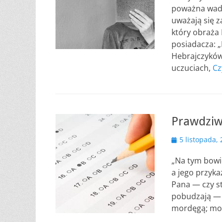
poważna wada
uważają się z
który obraża 
posiadacza: 
Hebrajczyków
uczuciach,
Cz
Prawdziw
Opublikowano
5 listopada,
„Na tym bowi
a jego przykaz
Pana — czy sta
pobudzają — m
mordęgą; moż