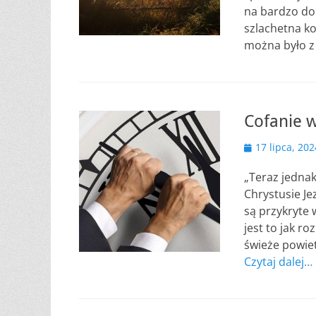
na bardzo do
szlachetna ko
można było z
Cofanie 
Opublikowano
17 lipca, 202
„Teraz jednak
Chrystusie Je
są przykryte 
jest to jak r
świeże powiet
Czytaj dalej…