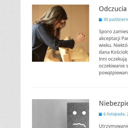
Odczucia
Opublikowano
30 październ
Sporo zamies
akceptacji P
wieku. Niektó
dana Kościoło
Inni oczekują
oczekiwanie s
powątpiewani
Niebezpi
Opublikowano
6 listopada,
Utrzymywanie