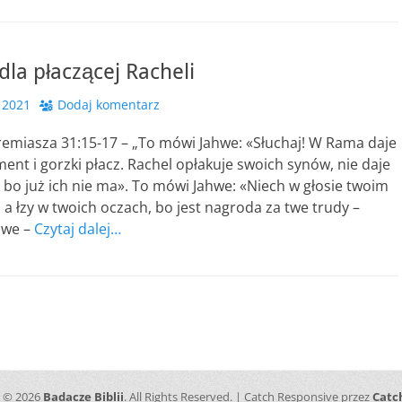
dla płaczącej Racheli
 2021
Dodaj komentarz
remiasza 31:15-17 – „To mówi Jahwe: «Słuchaj! W Rama daje
ament i gorzki płacz. Rachel opłakuje swoich synów, nie daje
, bo już ich nie ma». To mówi Jahwe: «Niech w głosie twoim
, a łzy w twoich oczach, bo jest nagroda za twe trudy –
hwe –
Czytaj dalej…
t © 2026
Badacze Biblii
. All Rights Reserved. | Catch Responsive przez
Catc