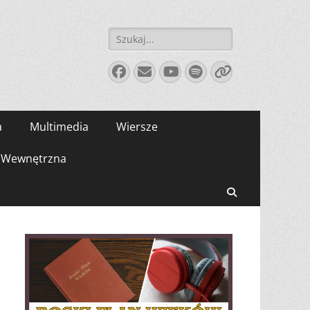
Szukaj:
Facebook
E-
YouTube
Spotify
Link
mail
a
Multimedia
Wiersze
Wewnętrzna
Search