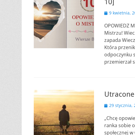
10]
Opublikowano
9 kwietnia, 
OPOWIEDZ MI 
Mistrzu! Wie
zapada Wiecz
Która przenik
odpoczynku s
przemierzał 
Utracone
Opublikowano
29 stycznia,
„Chcę opowie
ranka sobie 
społecznej w