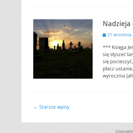
Nadzieja 
Opublikowano
21 września,
*** Księga Je
się słyszeć l
się pocieszyć
płacz ustanie
wyrocznia Ja
Nawigacja
←
Starsze wpisy
wpisu
Copyrigh