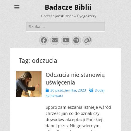
Badacze Biblii
Chrześcijański zbór w Bydgoszczy
Szukaj:
Facebook
E-
YouTube
Spotify
Link
mail
Tag:
odczucia
Odczucia nie stanowią
uświęcenia
Opublikowano
30 października, 2023
Dodaj
komentarz
Sporo zamieszania istnieje wśród
chrześcijan co do oznak czy
dowodów akceptacji Pańskiej,
danej przez Niego wiernym