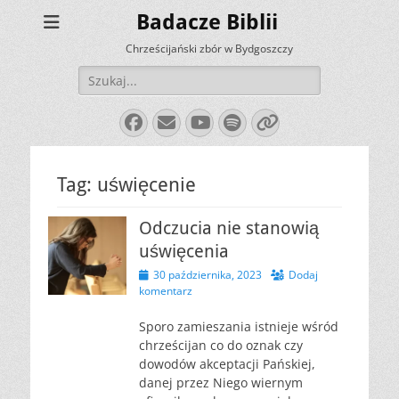
Badacze Biblii
Chrześcijański zbór w Bydgoszczy
Szukaj:
Facebook
E-
YouTube
Spotify
Link
mail
Tag:
uświęcenie
Odczucia nie stanowią
uświęcenia
Opublikowano
30 października, 2023
Dodaj
komentarz
Sporo zamieszania istnieje wśród
chrześcijan co do oznak czy
dowodów akceptacji Pańskiej,
danej przez Niego wiernym