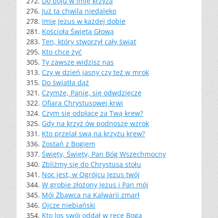
272.
Do boju w imię krzyża
276.
Już ta chwila niedaleko
278.
Imię Jezus w każdej dobie
281.
Kościoła Świętą Głową
283.
Ten, który stworzył cały świat
295.
Kto chce żyć
305.
Ty zawsze widzisz nas
313.
Czy w dzień jasny czy też w mrok
315.
Do światła dąż
321.
Czymże, Panie, się odwdzięczę
322.
Ofiara Chrystusowej krwi
324.
Czym się odpłacę za Twą krew?
325.
Gdy na krzyż ów podnoszę wzrok
331.
Kto przelał swą na krzyżu krew?
336.
Zostań z Bogiem
337.
Święty, Święty, Pan Bóg Wszechmocny
340.
Zbliżmy się do Chrystusa stołu
341.
Noc jest, w Ogrójcu Jezus twój
344.
W grobie złożony Jezus i Pan mój
345.
Mój Zbawca na Kalwarii zmarł
346.
Ojcze niebiański
354.
Kto los swój oddał w ręce Boga