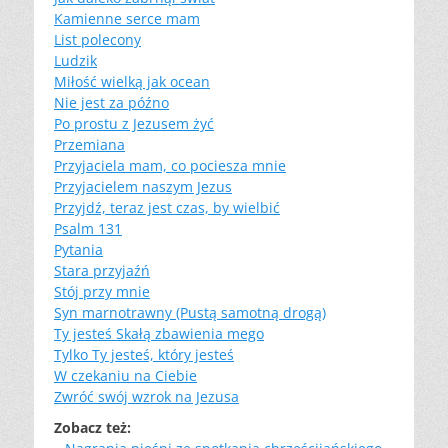
Kamienne serce mam
List polecony
Ludzik
Miłość wielką jak ocean
Nie jest za późno
Po prostu z Jezusem żyć
Przemiana
Przyjaciela mam, co pociesza mnie
Przyjacielem naszym Jezus
Przyjdź, teraz jest czas, by wielbić
Psalm 131
Pytania
Stara przyjaźń
Stój przy mnie
Syn marnotrawny (Pustą samotną drogą)
Ty jesteś Skałą zbawienia mego
Tylko Ty jesteś, który jesteś
W czekaniu na Ciebie
Zwróć swój wzrok na Jezusa
Zobacz też: