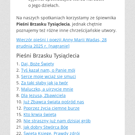
o Jego dziełach.
Na naszych spotkaniach korzystamy ze śpiewnika
Pieśni Brzasku Tysiąclecia
, jednak chętnie
poznajemy też różne inne chrześcijańskie utwory.
Wieczór pieśni i poezji Anny Marii Wadas, 28
grudnia 2025 r. [nagranie]
Pieśni Brzasku Tysiąclecia
1.
Daj, Boże Święty
2.
Tyś kazał nam, o Panie mój
3.
Serce moje wciąż się smuci
5.
Za taki słaby jak ja twór
7.
Maluczko, a ujrzycie mnie
8.
Dla Jezusa, Zbawiciela
10.
Już Zbawca świata pośród nas
12.
Poprzez życia ciemne burze
15.
Kto krwią świętą
20.
Nie straszny już nam dzisiaj grób
21.
Jak dobry Stwórca Bóg
22.
Świętą Księgę, Prawdy zdrój