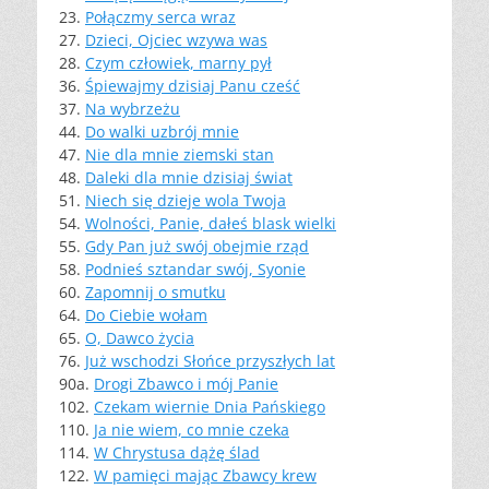
23.
Połączmy serca wraz
27.
Dzieci, Ojciec wzywa was
28.
Czym człowiek, marny pył
36.
Śpiewajmy dzisiaj Panu cześć
37.
Na wybrzeżu
44.
Do walki uzbrój mnie
47.
Nie dla mnie ziemski stan
48.
Daleki dla mnie dzisiaj świat
51.
Niech się dzieje wola Twoja
54.
Wolności, Panie, dałeś blask wielki
55.
Gdy Pan już swój obejmie rząd
58.
Podnieś sztandar swój, Syonie
60.
Zapomnij o smutku
64.
Do Ciebie wołam
65.
O, Dawco życia
76.
Już wschodzi Słońce przyszłych lat
90a.
Drogi Zbawco i mój Panie
102.
Czekam wiernie Dnia Pańskiego
110.
Ja nie wiem, co mnie czeka
114.
W Chrystusa dążę ślad
122.
W pamięci mając Zbawcy krew