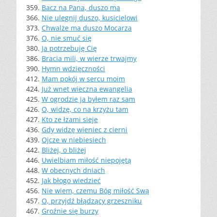
359.
Bacz na Pana, duszo ma
366.
Nie ulegnij duszo, kusicielowi
373.
Chwalże ma duszo Mocarza
376.
O, nie smuć się
380.
Ja potrzebuję Cię
386.
Bracia mili, w wierze trwajmy
390.
Hymn wdzięczności
412.
Mam pokój w sercu moim
424.
Już wnet wieczna ewangelia
425.
W ogrodzie ja byłem raz sam
426.
O, widzę, co na krzyżu tam
427.
Kto ze łzami sieje
436.
Gdy widzę wieniec z cierni
439.
Ojcze w niebiesiech
442.
Bliżej, o bliżej
446.
Uwielbiam miłość niepojętą
448.
W obecnych dniach
452.
Jak błogo wiedzieć
456.
Nie wiem, czemu Bóg miłość Swą
457.
O, przyjdź błądzący grzeszniku
467.
Groźnie się burzy