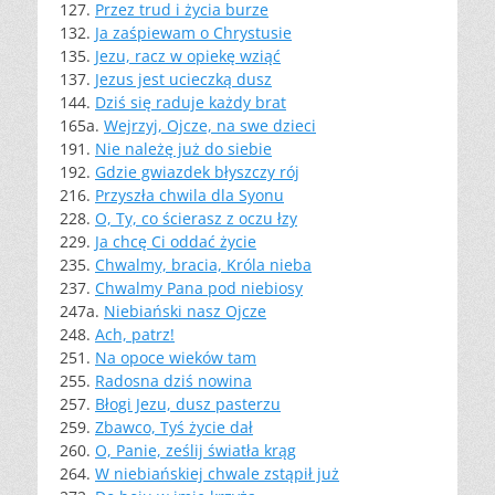
127.
Przez trud i życia burze
132.
Ja zaśpiewam o Chrystusie
135.
Jezu, racz w opiekę wziąć
137.
Jezus jest ucieczką dusz
144.
Dziś się raduje każdy brat
165a.
Wejrzyj, Ojcze, na swe dzieci
191.
Nie należę już do siebie
192.
Gdzie gwiazdek błyszczy rój
216.
Przyszła chwila dla Syonu
228.
O, Ty, co ścierasz z oczu łzy
229.
Ja chcę Ci oddać życie
235.
Chwalmy, bracia, Króla nieba
237.
Chwalmy Pana pod niebiosy
247a.
Niebiański nasz Ojcze
248.
Ach, patrz!
251.
Na opoce wieków tam
255.
Radosna dziś nowina
257.
Błogi Jezu, dusz pasterzu
259.
Zbawco, Tyś życie dał
260.
O, Panie, ześlij światła krąg
264.
W niebiańskiej chwale zstąpił już