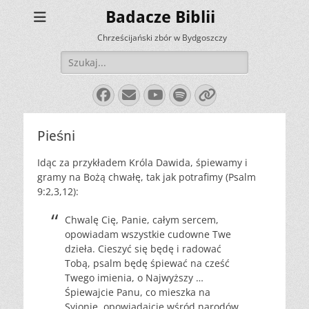
Badacze Biblii
Chrześcijański zbór w Bydgoszczy
Szukaj:
Facebook
E-
YouTube
Spotify
Link
mail
Pieśni
Idąc za przykładem Króla Dawida, śpiewamy i
gramy na Bożą chwałę, tak jak potrafimy (Psalm
9:2,3,12):
Chwalę Cię, Panie, całym sercem,
opowiadam wszystkie cudowne Twe
dzieła. Cieszyć się będę i radować
Tobą, psalm będę śpiewać na cześć
Twego imienia, o Najwyższy …
Śpiewajcie Panu, co mieszka na
Syjonie, opowiadajcie wśród narodów