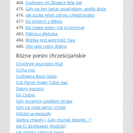
468.
Cudnego mi Zbawcę Bóg dał
475.
Gdy na ten świat spoglądam, wielki Boże
476.
Jak szuka jeleń zdroju chłodzącego
477.
Do śmierci z Biblią
479.
Na nowo jeden rok przeminął
483.
Północą głęboką
484.
Wielka jest wierność Twa
486.
Oto jako rzecz dobra
Różne pieśni chrześcijańskie
Choćbym wszystko miał
Cicha noc
Cudowna Boża łaska
Cóż Panie mogę Tobie dać
Dobry pasterz
Do Ciebie
Gdy jesienną szedłem drogą
Gdy na stole wino i chleb
Gdzieś w gwiazdy
Głębia chwały („Gdy muzyki dźwięk…”)
Jak Ci dziękować (Radość)
Jak daleko zabrnął świat