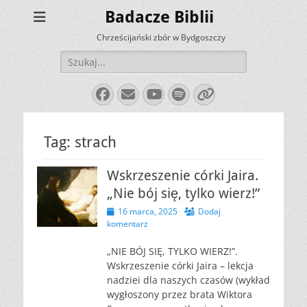
Badacze Biblii
Chrześcijański zbór w Bydgoszczy
Szukaj:
Facebook
E-
YouTube
Spotify
Link
mail
Tag:
strach
Wskrzeszenie córki Jaira.
„Nie bój się, tylko wierz!”
Opublikowano
16 marca, 2025
Dodaj
komentarz
„NIE BÓJ SIĘ, TYLKO WIERZ!”.
Wskrzeszenie córki Jaira – lekcja
nadziei dla naszych czasów (wykład
wygłoszony przez brata Wiktora