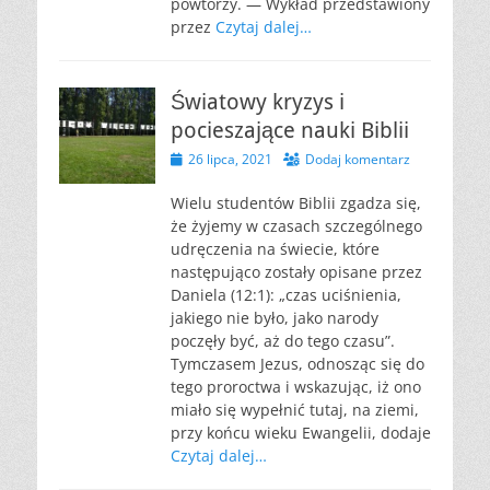
powtórzy. — Wykład przedstawiony
przez
Czytaj dalej…
Światowy kryzys i
pocieszające nauki Biblii
Opublikowano
26 lipca, 2021
Dodaj komentarz
Wielu studentów Biblii zgadza się,
że żyjemy w czasach szczególnego
udręczenia na świecie, które
następująco zostały opisane przez
Daniela (12:1): „czas uciśnienia,
jakiego nie było, jako narody
poczęły być, aż do tego czasu”.
Tymczasem Jezus, odnosząc się do
tego proroctwa i wskazując, iż ono
miało się wypełnić tutaj, na ziemi,
przy końcu wieku Ewangelii, dodaje
Czytaj dalej…