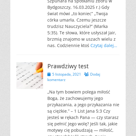
Szpunara na spotkaniu zboru w
Bydgoszczy, 16.03.2025 r.) Gdy
świat mówi „to koniec” „Twoja
córka umarła. Czemu jeszcze
trudzisz Nauczyciela?” (Marka
5:35). Te słowa, które usłyszał Jair,
brzmią znajomo w uszach wielu z
nas. Codziennie ktoś
Czytaj dalej…
Prawdziwy test
Opublikowano
5 listopada, 2021
Dodaj
komentarz
„Na tym bowiem polega miłość
Boga, że zachowujemy jego
przykazania, a jego przykazania nie
są ciężkie.” – 1 List Jana 5:3 Czy
jesteś w rękach Pana — czy starasz
się pełnić Jego wolę? Jeśli tak, jakie
motywy cię pobudzają — miłość,