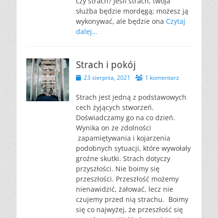
czy strach? Jeśli strach, twoja
służba będzie mordęgą; możesz ją
wykonywać, ale będzie ona
Czytaj
dalej…
Strach i pokój
Opublikowano
23 sierpnia, 2021
1 komentarz
Strach jest jedną z podstawowych
cech żyjących stworzeń.
Doświadczamy go na co dzień.
Wynika on ze zdolności
zapamiętywania i kojarzenia
podobnych sytuacji, które wywołały
groźne skutki. Strach dotyczy
przyszłości. Nie boimy się
przeszłości. Przeszłość możemy
nienawidzić, żałować, lecz nie
czujemy przed nią strachu. Boimy
się co najwyżej, że przeszłość się