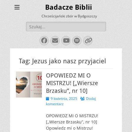
Badacze Biblii
Chrześcijański zbór w Bydgoszczy
Szukaj:
Facebook
E-
YouTube
Spotify
Link
mail
Tag:
Jezus jako nasz przyjaciel
OPOWIEDZ MI O
MISTRZU! [„Wiersze
Brzasku”, nr 10]
Opublikowano
9 kwietnia, 2025
Dodaj
komentarz
OPOWIEDZ MI O MISTRZU!
[„Wiersze Brzasku”, nr 10]
Opowiedz mi o Mistrzu!