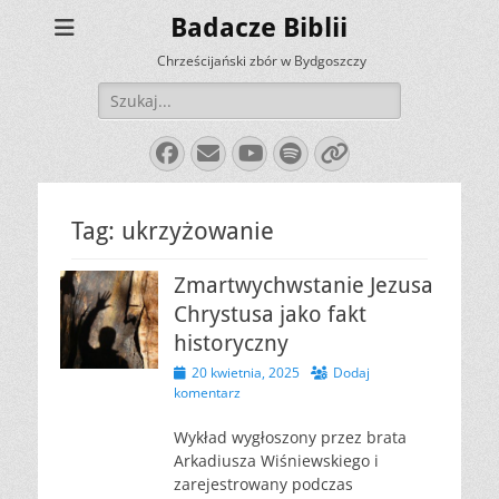
Badacze Biblii
Chrześcijański zbór w Bydgoszczy
Szukaj:
Facebook
E-
YouTube
Spotify
Link
mail
Tag:
ukrzyżowanie
Zmartwychwstanie Jezusa
Chrystusa jako fakt
historyczny
Opublikowano
20 kwietnia, 2025
Dodaj
komentarz
Wykład wygłoszony przez brata
Arkadiusza Wiśniewskiego i
zarejestrowany podczas