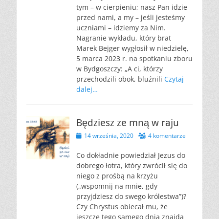
tym – w cierpieniu; nasz Pan idzie
przed nami, a my – jeśli jesteśmy
uczniami – idziemy za Nim.
Nagranie wykładu, który brat
Marek Bejger wygłosił w niedzielę,
5 marca 2023 r. na spotkaniu zboru
w Bydgoszczy: „A ci, którzy
przechodzili obok, bluźnili
Czytaj
dalej…
Będziesz ze mną w raju
Opublikowano
14 września, 2020
4 komentarze
Co dokładnie powiedział Jezus do
dobrego łotra, który zwrócił się do
niego z prośbą na krzyżu
(„wspomnij na mnie, gdy
przyjdziesz do swego królestwa”)?
Czy Chrystus obiecał mu, że
jeszcze tego samego dnia znajdą