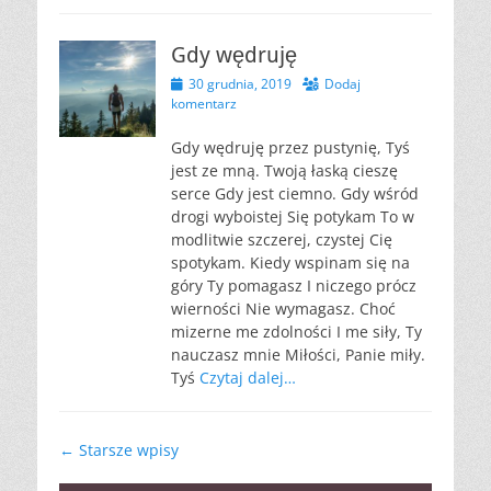
Gdy wędruję
Opublikowano
30 grudnia, 2019
Dodaj
komentarz
Gdy wędruję przez pustynię, Tyś
jest ze mną. Twoją łaską cieszę
serce Gdy jest ciemno. Gdy wśród
drogi wyboistej Się potykam To w
modlitwie szczerej, czystej Cię
spotykam. Kiedy wspinam się na
góry Ty pomagasz I niczego prócz
wierności Nie wymagasz. Choć
mizerne me zdolności I me siły, Ty
nauczasz mnie Miłości, Panie miły.
Tyś
Czytaj dalej…
Nawigacja
←
Starsze wpisy
wpisu