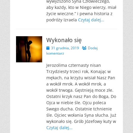
wywyższono Syna Człowieczego,
aby każdy, kto w Niego wierzy, miał
życie wieczne.” i pewna historia z
podróży Izraela
Czytaj dalej…
Wykonało się
Opublikowano
31 grudnia, 2019
Dodaj
komentarz
Jerozolima czternasty nisan
Trzydziesty trzeci rok, Konając w
mękach, na krzyżu wisiał Nasz Pan
a wokół mrok. A wokół mrok, a
wokół trwoga. Gęstnieją moce złe.
Ostatni krzyk nasz Pan do Boga, Do
Ojca w niebie śle. Ojcu poleca
Swego ducha. Ostatnie tchnienie
śle. Ojciec wołania Syna słucha. Już
wykonało się. Grób Józefowy kuty w
Czytaj dalej…