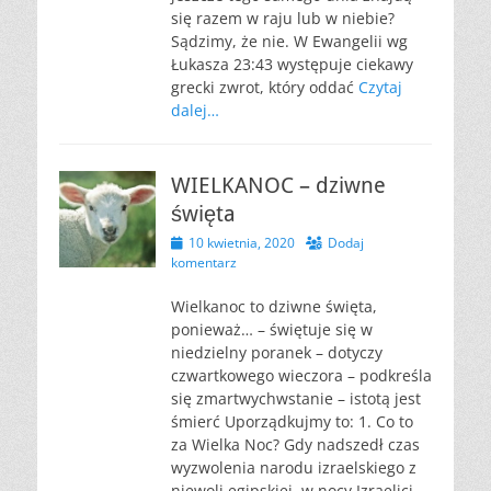
się razem w raju lub w niebie?
Sądzimy, że nie. W Ewangelii wg
Łukasza 23:43 występuje ciekawy
grecki zwrot, który oddać
Czytaj
dalej…
WIELKANOC – dziwne
święta
Opublikowano
10 kwietnia, 2020
Dodaj
komentarz
Wielkanoc to dziwne święta,
ponieważ… – świętuje się w
niedzielny poranek – dotyczy
czwartkowego wieczora – podkreśla
się zmartwychwstanie – istotą jest
śmierć Uporządkujmy to: 1. Co to
za Wielka Noc? Gdy nadszedł czas
wyzwolenia narodu izraelskiego z
niewoli egipskiej, w nocy Izraelici