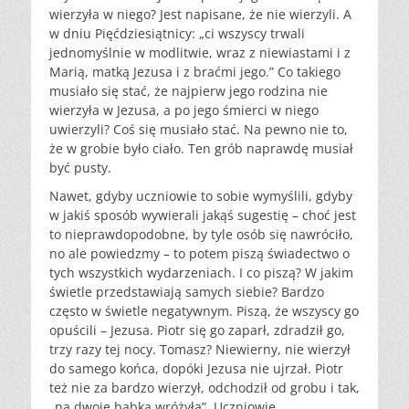
wierzyła w niego? Jest napisane, że nie wierzyli. A
w dniu Pięćdziesiątnicy: „ci wszyscy trwali
jednomyślnie w modlitwie, wraz z niewiastami i z
Marią, matką Jezusa i z braćmi jego.” Co takiego
musiało się stać, że najpierw jego rodzina nie
wierzyła w Jezusa, a po jego śmierci w niego
uwierzyli? Coś się musiało stać. Na pewno nie to,
że w grobie było ciało. Ten grób naprawdę musiał
być pusty.
Nawet, gdyby uczniowie to sobie wymyślili, gdyby
w jakiś sposób wywierali jakąś sugestię – choć jest
to nieprawdopodobne, by tyle osób się nawróciło,
no ale powiedzmy – to potem piszą świadectwo o
tych wszystkich wydarzeniach. I co piszą? W jakim
świetle przedstawiają samych siebie? Bardzo
często w świetle negatywnym. Piszą, że wszyscy go
opuścili – Jezusa. Piotr się go zaparł, zdradził go,
trzy razy tej nocy. Tomasz? Niewierny, nie wierzył
do samego końca, dopóki Jezusa nie ujrzał. Piotr
też nie za bardzo wierzył, odchodził od grobu i tak,
„na dwoje babka wróżyła”. Uczniowie