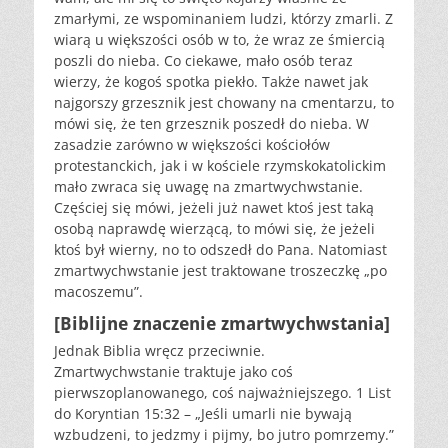
zmarłymi, ze wspominaniem ludzi, którzy zmarli. Z
wiarą u większości osób w to, że wraz ze śmiercią
poszli do nieba. Co ciekawe, mało osób teraz
wierzy, że kogoś spotka piekło. Także nawet jak
najgorszy grzesznik jest chowany na cmentarzu, to
mówi się, że ten grzesznik poszedł do nieba. W
zasadzie zarówno w większości kościołów
protestanckich, jak i w kościele rzymskokatolickim
mało zwraca się uwagę na zmartwychwstanie.
Częściej się mówi, jeżeli już nawet ktoś jest taką
osobą naprawdę wierzącą, to mówi się, że jeżeli
ktoś był wierny, no to odszedł do Pana. Natomiast
zmartwychwstanie jest traktowane troszeczkę „po
macoszemu”.
[Biblijne znaczenie zmartwychwstania]
Jednak Biblia wręcz przeciwnie.
Zmartwychwstanie traktuje jako coś
pierwszoplanowanego, coś najważniejszego. 1 List
do Koryntian 15:32 – „Jeśli umarli nie bywają
wzbudzeni, to jedzmy i pijmy, bo jutro pomrzemy.”