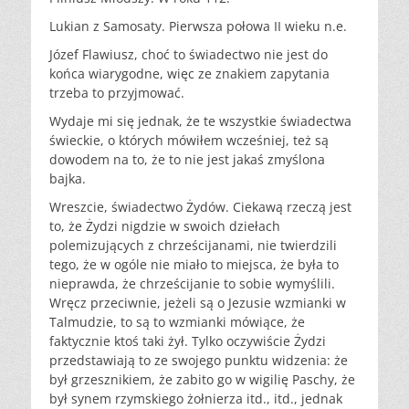
Lukian z Samosaty. Pierwsza połowa II wieku n.e.
Józef Flawiusz, choć to świadectwo nie jest do
końca wiarygodne, więc ze znakiem zapytania
trzeba to przyjmować.
Wydaje mi się jednak, że te wszystkie świadectwa
świeckie, o których mówiłem wcześniej, też są
dowodem na to, że to nie jest jakaś zmyślona
bajka.
Wreszcie, świadectwo Żydów. Ciekawą rzeczą jest
to, że Żydzi nigdzie w swoich dziełach
polemizujących z chrześcijanami, nie twierdzili
tego, że w ogóle nie miało to miejsca, że była to
nieprawda, że chrześcijanie to sobie wymyślili.
Wręcz przeciwnie, jeżeli są o Jezusie wzmianki w
Talmudzie, to są to wzmianki mówiące, że
faktycznie ktoś taki żył. Tylko oczywiście Żydzi
przedstawiają to ze swojego punktu widzenia: że
był grzesznikiem, że zabito go w wigilię Paschy, że
był synem rzymskiego żołnierza itd., itd., jednak