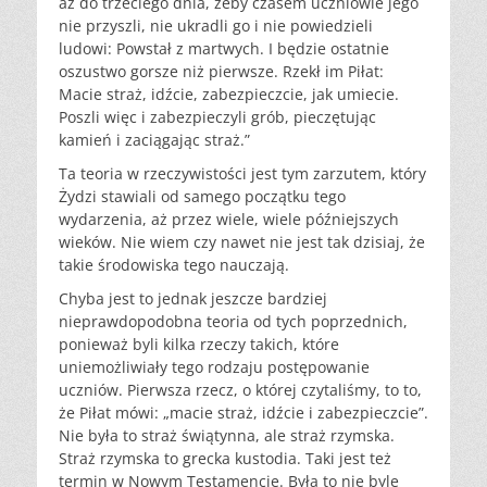
aż do trzeciego dnia, żeby czasem uczniowie jego
nie przyszli, nie ukradli go i nie powiedzieli
ludowi: Powstał z martwych. I będzie ostatnie
oszustwo gorsze niż pierwsze. Rzekł im Piłat:
Macie straż, idźcie, zabezpieczcie, jak umiecie.
Poszli więc i zabezpieczyli grób, pieczętując
kamień i zaciągając straż.”
Ta teoria w rzeczywistości jest tym zarzutem, który
Żydzi stawiali od samego początku tego
wydarzenia, aż przez wiele, wiele późniejszych
wieków. Nie wiem czy nawet nie jest tak dzisiaj, że
takie środowiska tego nauczają.
Chyba jest to jednak jeszcze bardziej
nieprawdopodobna teoria od tych poprzednich,
ponieważ byli kilka rzeczy takich, które
uniemożliwiały tego rodzaju postępowanie
uczniów. Pierwsza rzecz, o której czytaliśmy, to to,
że Piłat mówi: „macie straż, idźcie i zabezpieczcie”.
Nie była to straż świątynna, ale straż rzymska.
Straż rzymska to grecka kustodia. Taki jest też
termin w Nowym Testamencie. Była to nie byle