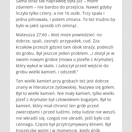
Sama straż tak naprawdę była już – moim
zdaniem – nie bardzo do przejścia. Nawet gdyby
liczyła tylko cztery, a nie 16 osób. Trzy spała i
jedna pilnowała, i potem zmiana. To też trudno by
było w jakiś sposób ich ominąć.
Mateusza 27:60 – ktoś może powiedzieć: no
dobrze, spali, zasnęli; przypadek, cud. Zza
krzaków przeszli gdzieś tam obok straży, podeszli
do grobu. Był jeszcze jeden problem. „I złożył je w
swoim nowym grobie [mowa o Józefie z Arymatei],
który wykuł w skale, i zatoczył przed wejście do
grobu wielki kamień, i odszedł.”
Ten wielki kamień przy grobach też jest dobrze
znany w literaturze żydowskiej. Nazywa się golem.
Był to wielki kamień. Nie mały kamień, tylko wielki.
Józef z Arymatei był człowiekiem bogatym. Był to
kamień, który miał chronić ten grób przed
zwierzętami i przed ludźmi, żeby ludzie nie weszli,
nie wkradli się, czegoś nie ukradli, jeśli było coś
cennego. Często był przytrzymywany klinem. Był
troszeczkę wyżej i w momencie, kiedy grób