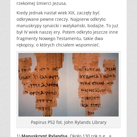
rzekomej śmierci Jezusa.
Kiedy jednak nastał wiek XIX, zaczęły być
odkrywane pewne rzeczy. Najpierw odkryto
manuskrypy synaicki i watykański, bodajże. To już
był IV wiek naszej ery. Potem odkryto jeszcze inne
fragmenty Nowego Testamentu, takie dwa
rękopisy, o których chciałem wspomnieć.
Papirus P52 fot. John Rylands Library
1)
Manuskrypt Rylandsa
. Około 130 rok n.e., a