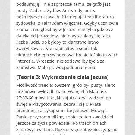
podsumuję – nie zaprzeczał temu, że grób jest
pusty. Żaden z Żydów. Ani wtedy, ani w
późniejszych czasach. Nie neguje tego literatura
żydowska, z Talmudem włącznie. Gdyby uczniowie
kłamali, nie głosiliby w Jerozolimie tylko gdzieś z
daleka od Jerozolimy, nie nawracałaby się taka
liczba ludzi, bo byłoby to kłamstwo łatwo
zweryfikować. Nie napisaliby o sobie tak
niepochlebnego świadectwa, bo nie leżało to w ich
interesie. Wreszcie, nie oddawaliby życia za
kłamstwo. Mało prawdopodobna teoria.
[Teoria 3: Wykradzenie ciała Jezusa]
Możliwość trzecia: owszem, grób był pusty, ale to
uczniowie wykradli ciało. Ewangelia Mateusza
27:62-66 mówi tak: „Nazajutrz, czyli w dzień po
święcie Przygotowania, zebrali się u Piłata
przedniejsi arcykapłani i faryzeusze, Mówiąc:
Panie, przypomnieliśmy sobie, że ten zwodziciel
jeszcze za życia powiedział: Po trzech dniach
zmartwychwstanę. Rozkaż więc zabezpieczyć grób