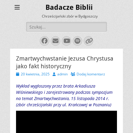
Badacze Biblii
Chrześcijański zbór w Bydgoszczy
Szukaj:
Facebook
E-
YouTube
Spotify
Link
mail
Zmartwychwstanie Jezusa Chrystusa
jako fakt historyczny
Opublikowano
Autor
20 kwietnia, 2025
admin
Dodaj komentarz
Wykład wygłoszony przez brata Arkadiusza
Wiśniewskiego i zarejestrowany podczas sympozjum
na temat Zmartwychwstania, 15 listopada 2014 r.
(zbór chrześcijański przy ul. Krańcowej w Poznaniu)