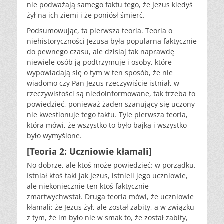
nie podważają samego faktu tego, że Jezus kiedyś
żył na ich ziemi i że poniósł śmierć.
Podsumowując, ta pierwsza teoria. Teoria o
niehistoryczności Jezusa była popularna faktycznie
do pewnego czasu, ale dzisiaj tak naprawdę
niewiele osób ją podtrzymuje i osoby, które
wypowiadają się o tym w ten sposób, że nie
wiadomo czy Pan Jezus rzeczywiście istniał, w
rzeczywistości są niedoinformowane, tak trzeba to
powiedzieć, ponieważ żaden szanujący się uczony
nie kwestionuje tego faktu. Tyle pierwsza teoria,
która mówi, że wszystko to było bajką i wszystko
było wymyślone.
[Teoria 2: Uczniowie kłamali]
No dobrze, ale ktoś może powiedzieć: w porządku.
Istniał ktoś taki jak Jezus, istnieli jego uczniowie,
ale niekoniecznie ten ktoś faktycznie
zmartwychwstał. Druga teoria mówi, że uczniowie
kłamali; że Jezus żył, ale został zabity, a w związku
z tym, że im było nie w smak to, że został zabity,