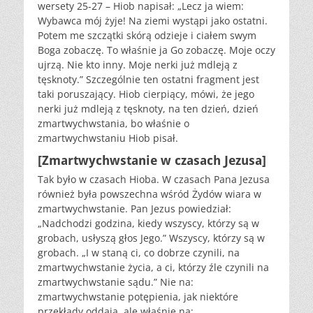
wersety 25-27 – Hiob napisał: „Lecz ja wiem:
Wybawca mój żyje! Na ziemi wystąpi jako ostatni.
Potem me szczątki skórą odzieje i ciałem swym
Boga zobaczę. To właśnie ja Go zobaczę. Moje oczy
ujrzą. Nie kto inny. Moje nerki już mdleją z
tęsknoty.” Szczególnie ten ostatni fragment jest
taki poruszający. Hiob cierpiący, mówi, że jego
nerki już mdleją z tęsknoty, na ten dzień, dzień
zmartwychwstania, bo właśnie o
zmartwychwstaniu Hiob pisał.
[Zmartwychwstanie w czasach Jezusa]
Tak było w czasach Hioba. W czasach Pana Jezusa
również była powszechna wśród Żydów wiara w
zmartwychwstanie. Pan Jezus powiedział:
„Nadchodzi godzina, kiedy wszyscy, którzy są w
grobach, usłyszą głos Jego.” Wszyscy, którzy są w
grobach. „I w staną ci, co dobrze czynili, na
zmartwychwstanie życia, a ci, którzy źle czynili na
zmartwychwstanie sądu.” Nie na:
zmartwychwstanie potępienia, jak niektóre
przekłady oddają, ale właśnie na: