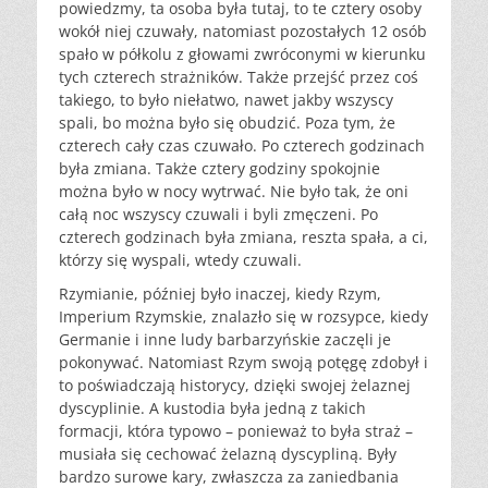
powiedzmy, ta osoba była tutaj, to te cztery osoby
wokół niej czuwały, natomiast pozostałych 12 osób
spało w półkolu z głowami zwróconymi w kierunku
tych czterech strażników. Także przejść przez coś
takiego, to było niełatwo, nawet jakby wszyscy
spali, bo można było się obudzić. Poza tym, że
czterech cały czas czuwało. Po czterech godzinach
była zmiana. Także cztery godziny spokojnie
można było w nocy wytrwać. Nie było tak, że oni
całą noc wszyscy czuwali i byli zmęczeni. Po
czterech godzinach była zmiana, reszta spała, a ci,
którzy się wyspali, wtedy czuwali.
Rzymianie, później było inaczej, kiedy Rzym,
Imperium Rzymskie, znalazło się w rozsypce, kiedy
Germanie i inne ludy barbarzyńskie zaczęli je
pokonywać. Natomiast Rzym swoją potęgę zdobył i
to poświadczają historycy, dzięki swojej żelaznej
dyscyplinie. A kustodia była jedną z takich
formacji, która typowo – ponieważ to była straż –
musiała się cechować żelazną dyscypliną. Były
bardzo surowe kary, zwłaszcza za zaniedbania