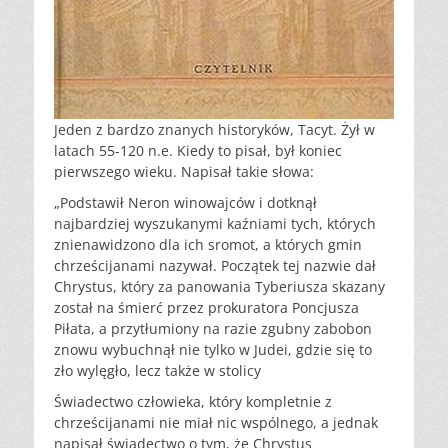
Jeden z bardzo znanych historyków, Tacyt. Żył w
latach 55-120 n.e. Kiedy to pisał, był koniec
pierwszego wieku. Napisał takie słowa:
„Podstawił Neron winowajców i dotknął
najbardziej wyszukanymi kaźniami tych, których
znienawidzono dla ich sromot, a których gmin
chrześcijanami nazywał. Początek tej nazwie dał
Chrystus, który za panowania Tyberiusza skazany
został na śmierć przez prokuratora Poncjusza
Piłata, a przytłumiony na razie zgubny zabobon
znowu wybuchnął nie tylko w Judei, gdzie się to
zło wylęgło, lecz także w stolicy
Świadectwo człowieka, który kompletnie z
chrześcijanami nie miał nic wspólnego, a jednak
napisał świadectwo o tym, że Chrystus