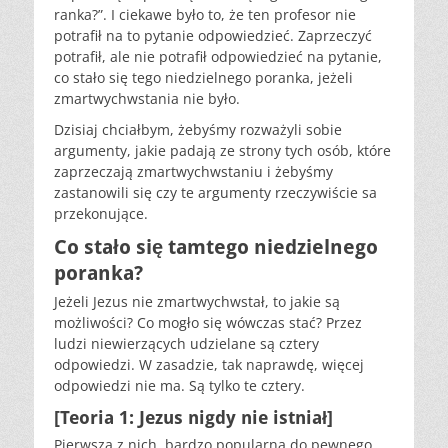
ranka?”. I ciekawe było to, że ten profesor nie
potrafił na to pytanie odpowiedzieć. Zaprzeczyć
potrafił, ale nie potrafił odpowiedzieć na pytanie,
co stało się tego niedzielnego poranka, jeżeli
zmartwychwstania nie było.
Dzisiaj chciałbym, żebyśmy rozważyli sobie
argumenty, jakie padają ze strony tych osób, które
zaprzeczają zmartwychwstaniu i żebyśmy
zastanowili się czy te argumenty rzeczywiście sa
przekonujące.
Co stało się tamtego niedzielnego
poranka?
Jeżeli Jezus nie zmartwychwstał, to jakie są
możliwości? Co mogło się wówczas stać? Przez
ludzi niewierzących udzielane są cztery
odpowiedzi. W zasadzie, tak naprawdę, więcej
odpowiedzi nie ma. Są tylko te cztery.
[Teoria 1: Jezus nigdy nie istniał]
Pierwsza z nich, bardzo popularna do pewnego