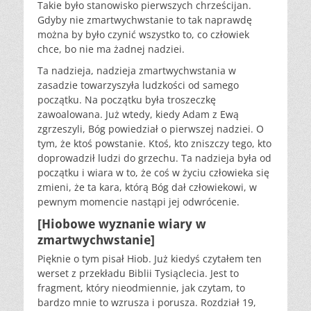
Takie było stanowisko pierwszych chrześcijan.
Gdyby nie zmartwychwstanie to tak naprawdę
można by było czynić wszystko to, co człowiek
chce, bo nie ma żadnej nadziei.
Ta nadzieja, nadzieja zmartwychwstania w
zasadzie towarzyszyła ludzkości od samego
początku. Na początku była troszeczkę
zawoalowana. Już wtedy, kiedy Adam z Ewą
zgrzeszyli, Bóg powiedział o pierwszej nadziei. O
tym, że ktoś powstanie. Ktoś, kto zniszczy tego, kto
doprowadził ludzi do grzechu. Ta nadzieja była od
początku i wiara w to, że coś w życiu człowieka się
zmieni, że ta kara, którą Bóg dał człowiekowi, w
pewnym momencie nastąpi jej odwrócenie.
[Hiobowe wyznanie wiary w
zmartwychwstanie]
Pięknie o tym pisał Hiob. Już kiedyś czytałem ten
werset z przekładu Biblii Tysiąclecia. Jest to
fragment, który nieodmiennie, jak czytam, to
bardzo mnie to wzrusza i porusza. Rozdział 19,