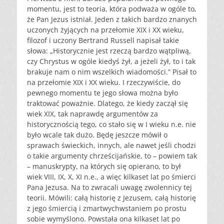
momentu, jest to teoria, która podważa w ogóle to,
że Pan Jezus istniał. Jeden z takich bardzo znanych
uczonych żyjących na przełomie XIX i XX wieku,
filozof i uczony Bertrand Russell napisał takie
słowa: „Historycznie jest rzeczą bardzo wątpliwą,
czy Chrystus w ogóle kiedyś żył, a jeżeli żył, to i tak
brakuje nam o nim wszelkich wiadomości.” Pisał to
na przełomie XIX i XX wieku. I rzeczywiście, do
pewnego momentu te jego słowa można było
traktować poważnie. Dlatego, że kiedy zaczął się
wiek XIX, tak naprawdę argumentów za
historycznością tego, co stało się w I wieku n.e. nie
było wcale tak dużo. Będę jeszcze mówił o
sprawach świeckich, innych, ale nawet jeśli chodzi
o takie argumenty chrześcijańskie, to – powiem tak
– manuskrypty, na których się opierano, to był
wiek VIII, IX, X, XI n.e., a więc kilkaset lat po śmierci
Pana Jezusa. Na to zwracali uwagę zwolennicy tej
teorii. Mówili: całą historię z Jezusem, całą historię
z jego śmiercią i zmartwychwstaniem po prostu
sobie wymyślono. Powstała ona kilkaset lat po