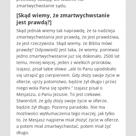
zmartwychwstanie sądu.
[Skąd wiemy, że zmartwychwstanie
jest prawdą?]
Skąd jednak wiemy tak naprawdę, że ta nadzieja
zmartwychwstania jest prawdą, że jest prawdziwa,
że jest rzeczywista. Skąd wiemy, że Biblia mówi
prawdę? Odpowiedź jest taka, że wiemy, ponieważ
jedno zmartwychwstanie już się dokonało. 2500 lat
temu, mniej-więcej, jeden z wielkich proroków,
Izajasz, pisał takie słowa: „ale to Panu upodobało
się utrapić go cierpieniem. Gdy złoży swoje życie w
ofierze, ujrzy potomstwo, będzie żył długo i przez
niego wola Pana się spełni.” Izajasz pisał o
Mesjaszu, o Panu Jezusie. To jest ciekawe.
Stwierdził, że gdy złoży swoje życie w ofierze,
będzie żył długo. Pozorny paradoks. Nie ma
możliwości wytłumaczenia tego inaczej, jak tylko
to, że Mesjasz najpierw miał złożyć życie w ofierze,
a potem miał zmartwychwstać, potem miał żyć
długo.