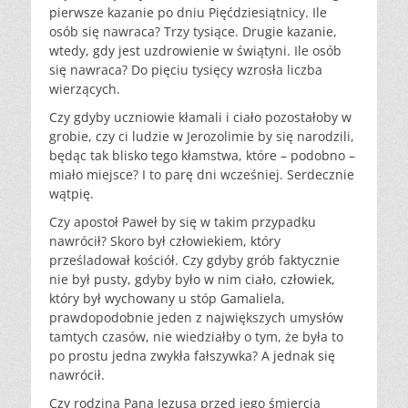
pierwsze kazanie po dniu Pięćdziesiątnicy. Ile
osób się nawraca? Trzy tysiące. Drugie kazanie,
wtedy, gdy jest uzdrowienie w świątyni. Ile osób
się nawraca? Do pięciu tysięcy wzrosła liczba
wierzących.
Czy gdyby uczniowie kłamali i ciało pozostałoby w
grobie, czy ci ludzie w Jerozolimie by się narodzili,
będąc tak blisko tego kłamstwa, które – podobno –
miało miejsce? I to parę dni wcześniej. Serdecznie
wątpię.
Czy apostoł Paweł by się w takim przypadku
nawrócił? Skoro był człowiekiem, który
prześladował kościół. Czy gdyby grób faktycznie
nie był pusty, gdyby było w nim ciało, człowiek,
który był wychowany u stóp Gamaliela,
prawdopodobnie jeden z największych umysłów
tamtych czasów, nie wiedziałby o tym, że była to
po prostu jedna zwykła fałszywka? A jednak się
nawrócił.
Czy rodzina Pana Jezusa przed jego śmiercią