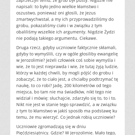
zaprzeczyli temu, że grób był pusty. Nigdzie nie
napisali: to było jedno wielkie kłamstwo i
oszustwo, ponieważ oni głosili, że Jezus
zmartwychwstał, a my ich przyprowadziliśmy do
grobu, pokazaliśmy ciało i w związku z tym
obaliliśmy wszelkie ich argumenty. Nigdzie Żydzi
nie podają takiego argumentu. Ciekawe.
Druga rzecz, gdyby uczniowie faktycznie skłamali,
gdyby to wymyślili, czy w ogóle głosiliby ewangelię
w Jerozolimie? Jeżeli człowiek coś sobie wymyśla i
wie, że to jest nieprawda i wie, że tutaj żyją ludzie,
którzy w każdej chwili, by mogli pójść do grobu i
zobaczyć, że to ciało jest, a chciałby podtrzymać tę
naukę, to co robi? Jadę, 200 kilometrów od tego
miejsca, bo tam nie ma świadków, nikt tego nie
widział i mówię: słuchajcie, zdarzyło się to, to i to.
Nikt nie jest w stanie tego sprawdzić, a w związku
z tym to kłamstwo w jakiś sposób ma podstawę ku
temu, że mu wierzyć. Co jednak robią uczniowie?
Uczniowie zgromadzają się w dniu
Pięćdziesiątnicy. Gdzie? W Jerozolimie. Mało tego,