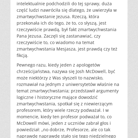
intelektualnie podchodzili do tej sprawy, duża
część ludzi nawróciła się dlatego, że uwierzyła w
zmartwychwstanie Jezusa. Rzeczą, która
przekonała ich do tego, że to, co słyszą, jest
rzeczywiście prawdą, był fakt zmartwychwstania
Pana Jezusa. Zaczęli się zastanawiać, czy
rzeczywiście to, co wiadomo na temat
zmartwychwstania Mesjasza, jest prawdą czy też
fikcją.
Pewnego razu, kiedy jeden z apologetów
chrześcijaństwa, nazywa się Josh McDowell, być
może niektórzy z Was słyszeli to nazwisko,
rozmawiał na jednym z uniwersytetów właśnie na
temat zmartwychwstania; przedstawił argumenty
logiczne i historyczne mające dowodzić
zmartwychwstania, spotkał się z niewierzącym
profesorem, który wiele rzeczy podważał. I w
momencie, kiedy ten profesor podważał to, co
McDowell mówi, jeden z uczniów zabrał głos i
powiedział: „no dobrze, Profesorze, ale co tak
naprawdę naprawdę stało się tego niedzielnego