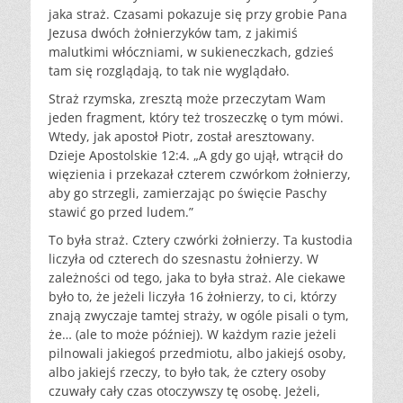
jaka straż. Czasami pokazuje się przy grobie Pana
Jezusa dwóch żołnierzyków tam, z jakimiś
malutkimi włóczniami, w sukieneczkach, gdzieś
tam się rozglądają, to tak nie wyglądało.
Straż rzymska, zresztą może przeczytam Wam
jeden fragment, który też troszeczkę o tym mówi.
Wtedy, jak apostoł Piotr, został aresztowany.
Dzieje Apostolskie 12:4. „A gdy go ujął, wtrącił do
więzienia i przekazał czterem czwórkom żołnierzy,
aby go strzegli, zamierzając po święcie Paschy
stawić go przed ludem.”
To była straż. Cztery czwórki żołnierzy. Ta kustodia
liczyła od czterech do szesnastu żołnierzy. W
zależności od tego, jaka to była straż. Ale ciekawe
było to, że jeżeli liczyła 16 żołnierzy, to ci, którzy
znają zwyczaje tamtej straży, w ogóle pisali o tym,
że… (ale to może później). W każdym razie jeżeli
pilnowali jakiegoś przedmiotu, albo jakiejś osoby,
albo jakiejś rzeczy, to było tak, że cztery osoby
czuwały cały czas otoczywszy tę osobę. Jeżeli,