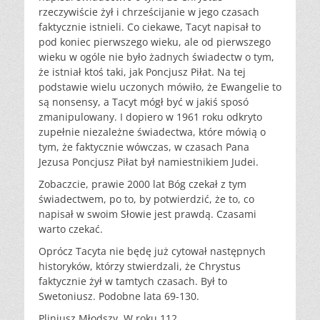
rzeczywiście żył i chrześcijanie w jego czasach
faktycznie istnieli. Co ciekawe, Tacyt napisał to
pod koniec pierwszego wieku, ale od pierwszego
wieku w ogóle nie było żadnych świadectw o tym,
że istniał ktoś taki, jak Poncjusz Piłat. Na tej
podstawie wielu uczonych mówiło, że Ewangelie to
są nonsensy, a Tacyt mógł być w jakiś sposó
zmanipulowany. I dopiero w 1961 roku odkryto
zupełnie niezależne świadectwa, które mówią o
tym, że faktycznie wówczas, w czasach Pana
Jezusa Poncjusz Piłat był namiestnikiem Judei.
Zobaczcie, prawie 2000 lat Bóg czekał z tym
świadectwem, po to, by potwierdzić, że to, co
napisał w swoim Słowie jest prawdą. Czasami
warto czekać.
Oprócz Tacyta nie będę już cytował następnych
historyków, którzy stwierdzali, że Chrystus
faktycznie żył w tamtych czasach. Był to
Swetoniusz. Podobne lata 69-130.
Pliniusz Młodszy. W roku 112.