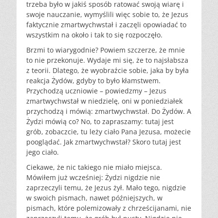
trzeba było w jakiś sposób ratować swoją wiarę i
swoje nauczanie, wymyślili więc sobie to, że Jezus
faktycznie zmartwychwstał i zaczęli opowiadać to
wszystkim na około i tak to się rozpoczęło.
Brzmi to wiarygodnie? Powiem szczerze, że mnie
to nie przekonuje. Wydaje mi się, że to najsłabsza
z teorii. Dlatego, że wyobraźcie sobie, jaka by była
reakcja Żydów, gdyby to było kłamstwem.
Przychodzą uczniowie – powiedzmy – Jezus
zmartwychwstał w niedzielę, oni w poniedziałek
przychodzą i mówią: zmartwychwstał. Do Żydów. A
Żydzi mówią co? No, to zapraszamy: tutaj jest
grób, zobaczcie, tu leży ciało Pana Jezusa, możecie
pooglądać. Jak zmartwychwstał? Skoro tutaj jest
jego ciało.
Ciekawe, że nic takiego nie miało miejsca.
Mówiłem już wcześniej: Żydzi nigdzie nie
zaprzeczyli temu, że Jezus żył. Mało tego, nigdzie
w swoich pismach, nawet późniejszych, w
pismach, które polemizowały z chrześcijanami, nie