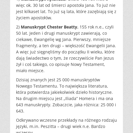
więc ok. 30 lat od śmierci apostoła Jana. To już nie
jest kilkaset lat. To już są lata, które zazębiają się z
życiem apostołów.
2)
Manuskrypt Chester Beatty.
155 rok n.e., czyli
50 lat. Jeden i drugi manuskrypt zawierają, co
ciekawe, Ewangelię wg Jana. Pierwszy, mniejsze
fragmenty, a ten drugi – większość Ewangelii Jana.
A więc już sięgnęliśmy do początku II wieku, które
dają świadectwo o tym, że rzeczywiście Pan Jezus
żył i coś takiego, co opisuje Nowy Testament,
miało miejsce.
Dzisiaj znanych jest 25 000 manuskryptów
Nowego Testamentu. To największa literatura,
która potwierdza jakiekolwiek dzieło historyczne.
Na drugim miejscu jest „Iliada” Homera i ma ona
643 manuskrypty. Zobaczcie, jaka różnica: 25 000 i
643.
Odkrywano wczesne przekłady na różnego rodzaju
języki, m.in. Peszitta – drugi wiek n.e. Bardzo
wczesny.