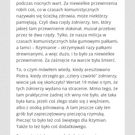
podczas nocnych wart. Za niewielkie przewinienia
robili coś, co w czasach komunistycznych
nazywało się ścieżką zdrowia, może niektórzy
pamiętają. Czyli dwa rzędy żołnierzy, ten, który
jakieś tam przewinienie dokonał, musiał przebiec
przez te dwa rzędy. Tylko, że nasza milicja w
czasach komunistycznych biła gumowymi pałkami,
a tamci – Rzymianie – otrzymywali razy pałkami
drewnianymi, a więc dużo, i to było za niewielkie
przewinienie. Za zaśnięcie na warcie była śmierć.
To, o czym mówiłem wtedy, kiedy aresztowano
Piotra, kiedy strzegło go „cztery czwórki” żołnierzy,
wiecie jak się skończyło? Werset 19 mówi o tym, że
tych żołnierzy wydano na stracenie. Mimo tego, że
tam praktycznie żadnej ich winy nie było, ale taka
była kara, jeżeli coś złego stało się z więźniem,
albo z osobą pilnowaną. A tam jeszcze cały ten
grób był zapieczętowany pieczęcią rzymską.
Pieczęć to było też coś świętego dla Rzymian.
Także to też było coś dodatkowego.