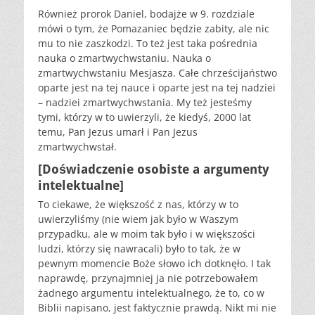
Również prorok Daniel, bodajże w 9. rozdziale
mówi o tym, że Pomazaniec będzie zabity, ale nic
mu to nie zaszkodzi. To też jest taka pośrednia
nauka o zmartwychwstaniu. Nauka o
zmartwychwstaniu Mesjasza. Całe chrześcijaństwo
oparte jest na tej nauce i oparte jest na tej nadziei
– nadziei zmartwychwstania. My też jesteśmy
tymi, którzy w to uwierzyli, że kiedyś, 2000 lat
temu, Pan Jezus umarł i Pan Jezus
zmartwychwstał.
[Doświadczenie osobiste a argumenty
intelektualne]
To ciekawe, że większość z nas, którzy w to
uwierzyliśmy (nie wiem jak było w Waszym
przypadku, ale w moim tak było i w większości
ludzi, którzy się nawracali) było to tak, że w
pewnym momencie Boże słowo ich dotknęło. I tak
naprawdę, przynajmniej ja nie potrzebowałem
żadnego argumentu intelektualnego, że to, co w
Biblii napisano, jest faktycznie prawdą. Nikt mi nie