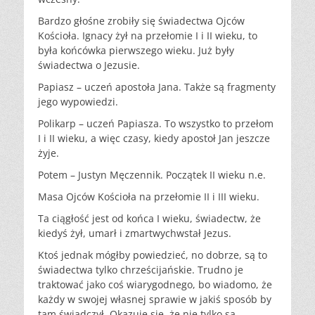
Bardzo głośne zrobiły się świadectwa Ojców
Kościoła. Ignacy żył na przełomie I i II wieku, to
była końcówka pierwszego wieku. Już były
świadectwa o Jezusie.
Papiasz – uczeń apostoła Jana. Także są fragmenty
jego wypowiedzi.
Polikarp – uczeń Papiasza. To wszystko to przełom
I i II wieku, a więc czasy, kiedy apostoł Jan jeszcze
żyje.
Potem – Justyn Męczennik. Początek II wieku n.e.
Masa Ojców Kościoła na przełomie II i III wieku.
Ta ciągłość jest od końca I wieku, świadectw, że
kiedyś żył, umarł i zmartwychwstał Jezus.
Ktoś jednak mógłby powiedzieć, no dobrze, są to
świadectwa tylko chrześcijańskie. Trudno je
traktować jako coś wiarygodnego, bo wiadomo, że
każdy w swojej własnej sprawie w jakiś sposób by
tam świadczył. Okazuje się, że nie tylko są