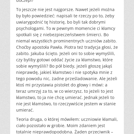
doczepi?
To jeszcze nie jest najgorsze. Nawet jeżeli można
by było powiedzieć: napisali te rzeczy po to, żeby
uwiarygodnić tę historię, bo byli tak dobrymi
psychologami. To w pewnym momencie ci kłamcy
spotkali się z niebezpieczeństwem śmierci. Bo
niemal wszystkich prominentnych uczniów zabito.
Choćby apostoła Pawła. Piotra też tradycja głosi, że
zabito. Jakuba ścięto. Jeżeli oni to sobie wymyślili,
czy byliby gotowi oddać życie za kłamstwo, które
sobie wymyślili? Bo pół biedy, jeżeli głoszę jakąś
nieprawdę, jakieś kłamstwo i nie spotyka mnie z
tego powodu nic, żadne prześladowanie. Ale jeżeli
ktoś mi przystawia pistolet do głowy i mówi: a
teraz umrzyj za to, w co wierzysz, to jeżeli to jest
kłamstwo, to ja nie chcę umierać. Jednak jeżeli to
nie jest kłamstwo, to rzeczywiście jestem w stanie
umierać.
Teoria druga, o której mówiłem: uczniowie kłamali,
ciało pozostało w grobie. Moim zdaniem jest
totalnie nieprawdopodobna. Żaden przeciwnik –