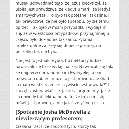
musiał udowadniać tego, że Jezus kiedyś żył, że
Biblia jest prawdziwa, że kiedyś umarł i że kiedyś
zmartwychwstał. To było tak potężne i tak silne, i
tak prawdziwe, że nie było sposobu, by się temu
oprzeć. Tak było w moim przypadku i wydaje mi
się, że w większości przypadków, przynajmniej u
części, było dokładnie tak samo. Pytania
intelektualne zaczęły się dopiero później, na
początku tak nie było.
Nie jest to jednak regułą, bo niektórzy ludzie
nawracali się troszeczkę inaczej. Nawracali się tak,
że najpierw opowiadano im Ewangelię, a oni
mówi: „no dobrze, może to jest prawda, ale skąd
ja mam wiedzieć, że rzeczywiście jest prawda?” I
zaczęli zastanawiać się, jakie są argumenty, jakie
są dowody intelektualne na to, że to, co mi się
mówi, jest prawdą, a nie jakąś zmyśloną fikcją.
[Spotkanie Josha McDowella z
niewierzącym profesorem]
Ciekawa rzecz, że spośród tych, którzy tak