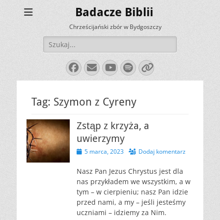
Badacze Biblii
Chrześcijański zbór w Bydgoszczy
Szukaj:
Facebook
E-
YouTube
Spotify
Link
mail
Tag:
Szymon z Cyreny
Zstąp z krzyża, a
uwierzymy
Opublikowano
5 marca, 2023
Dodaj komentarz
Nasz Pan Jezus Chrystus jest dla
nas przykładem we wszystkim, a w
tym – w cierpieniu; nasz Pan idzie
przed nami, a my – jeśli jesteśmy
uczniami – idziemy za Nim.