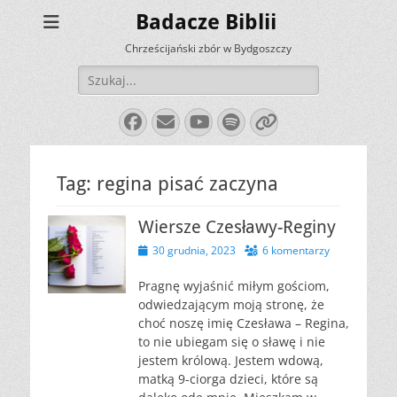
Badacze Biblii
Chrześcijański zbór w Bydgoszczy
Szukaj:
Facebook
E-
YouTube
Spotify
Link
mail
Tag:
regina pisać zaczyna
Wiersze Czesławy-Reginy
Opublikowano
30 grudnia, 2023
6 komentarzy
Pragnę wyjaśnić miłym gościom,
odwiedzającym moją stronę, że
choć noszę imię Czesława – Regina,
to nie ubiegam się o sławę i nie
jestem królową. Jestem wdową,
matką 9-ciorga dzieci, które są