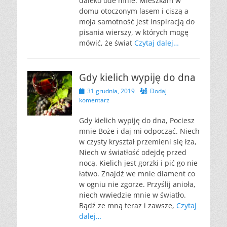
daleko ode mnie. Mieszkam w
domu otoczonym lasem i ciszą a
moja samotność jest inspiracją do
pisania wierszy, w których mogę
mówić, że świat
Czytaj dalej…
Gdy kielich wypiję do dna
Opublikowano
31 grudnia, 2019
Dodaj
komentarz
Gdy kielich wypiję do dna, Pociesz
mnie Boże i daj mi odpocząć. Niech
w czysty kryształ przemieni się łza,
Niech w światłość odejdę przed
nocą. Kielich jest gorzki i pić go nie
łatwo. Znajdź we mnie diament co
w ogniu nie zgorze. Przyślij anioła,
niech wwiedzie mnie w światło.
Bądź ze mną teraz i zawsze,
Czytaj
dalej…