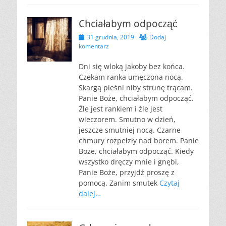
Chciałabym odpocząć
Opublikowano
31 grudnia, 2019
Dodaj
komentarz
Dni się wloką jakoby bez końca.
Czekam ranka umęczona nocą.
Skargą pieśni niby strunę trącam.
Panie Boże, chciałabym odpocząć.
Źle jest rankiem i źle jest
wieczorem. Smutno w dzień,
jeszcze smutniej nocą. Czarne
chmury rozpełzły nad borem. Panie
Boże, chciałabym odpocząć. Kiedy
wszystko dręczy mnie i gnębi,
Panie Boże, przyjdź proszę z
pomocą. Zanim smutek
Czytaj
dalej…