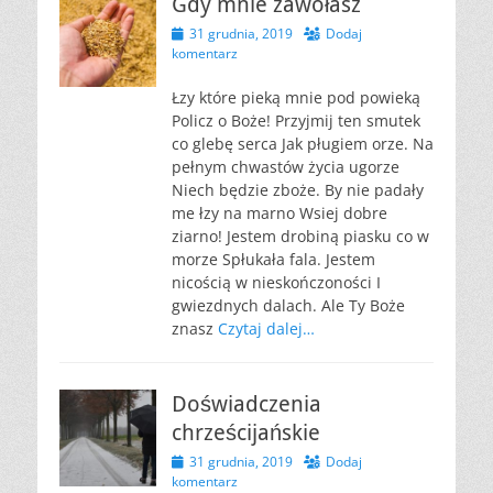
Gdy mnie zawołasz
Opublikowano
31 grudnia, 2019
Dodaj
komentarz
Łzy które pieką mnie pod powieką
Policz o Boże! Przyjmij ten smutek
co glebę serca Jak pługiem orze. Na
pełnym chwastów życia ugorze
Niech będzie zboże. By nie padały
me łzy na marno Wsiej dobre
ziarno! Jestem drobiną piasku co w
morze Spłukała fala. Jestem
nicością w nieskończoności I
gwiezdnych dalach. Ale Ty Boże
znasz
Czytaj dalej…
Doświadczenia
chrześcijańskie
Opublikowano
31 grudnia, 2019
Dodaj
komentarz