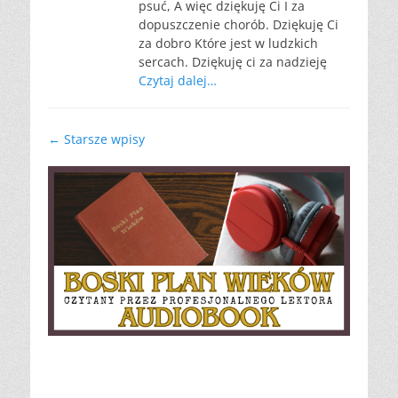
psuć, A więc dziękuję Ci I za
dopuszczenie chorób. Dziękuję Ci
za dobro Które jest w ludzkich
sercach. Dziękuję ci za nadzieję
Czytaj dalej…
Nawigacja
←
Starsze wpisy
wpisu