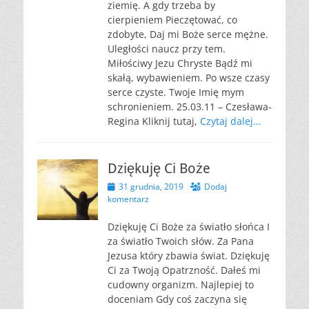
ziemię. A gdy trzeba by
cierpieniem Pieczętować, co
zdobyte, Daj mi Boże serce mężne.
Uległości naucz przy tem.
Miłościwy Jezu Chryste Bądź mi
skałą, wybawieniem. Po wsze czasy
serce czyste. Twoje Imię mym
schronieniem. 25.03.11 – Czesława-
Regina Kliknij tutaj,
Czytaj dalej…
Dziękuję Ci Boże
Opublikowano
31 grudnia, 2019
Dodaj
komentarz
Dziękuję Ci Boże za światło słońca I
za światło Twoich słów. Za Pana
Jezusa który zbawia świat. Dziękuję
Ci za Twoją Opatrzność. Dałeś mi
cudowny organizm. Najlepiej to
doceniam Gdy coś zaczyna się