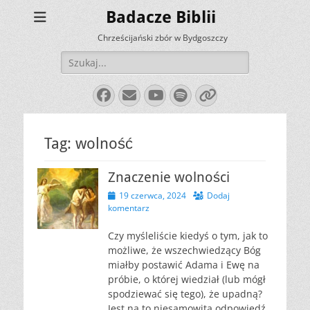
Badacze Biblii
Chrześcijański zbór w Bydgoszczy
Szukaj:
Facebook
E-
YouTube
Spotify
Link
mail
Tag:
wolność
Znaczenie wolności
Opublikowano
19 czerwca, 2024
Dodaj
komentarz
Czy myśleliście kiedyś o tym, jak to
możliwe, że wszechwiedzący Bóg
miałby postawić Adama i Ewę na
próbie, o której wiedział (lub mógł
spodziewać się tego), że upadną?
Jest na to niesamowita odpowiedź,