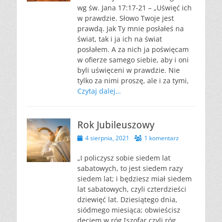
wg św. Jana 17:17-21 – „Uświęć ich
w prawdzie. Słowo Twoje jest
prawdą. Jak Ty mnie posłałeś na
świat, tak i ja ich na świat
posłałem. A za nich ja poświęcam
w ofierze samego siebie, aby i oni
byli uświęceni w prawdzie. Nie
tylko za nimi proszę, ale i za tymi,
Czytaj dalej…
Rok Jubileuszowy
Opublikowano
4 sierpnia, 2021
1 komentarz
„I policzysz sobie siedem lat
sabatowych, to jest siedem razy
siedem lat; i będziesz miał siedem
lat sabatowych, czyli czterdzieści
dziewięć lat. Dziesiątego dnia,
siódmego miesiąca; obwieścisz
dęciem w róg [szofar czyli róg