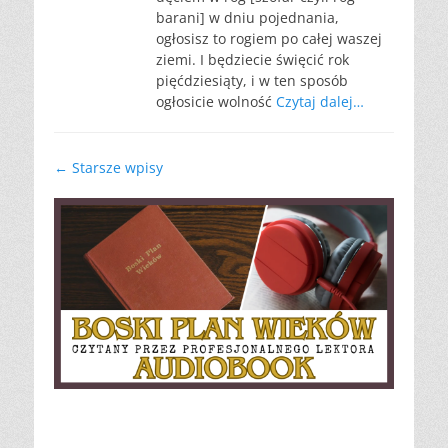
barani] w dniu pojednania,
ogłosisz to rogiem po całej waszej
ziemi. I będziecie święcić rok
pięćdziesiąty, i w ten sposób
ogłosicie wolność
Czytaj dalej…
Nawigacja
←
Starsze wpisy
wpisu