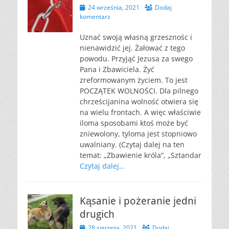
Opublikowano
24 września, 2021
Dodaj
komentarz
Uznać swoją własną grzesznośc i
nienawidzić jej. Żałować z tego
powodu. Przyjąć Jezusa za swego
Pana i Zbawiciela. Żyć
zreformowanym życiem. To jest
POCZĄTEK WOLNOŚCI. Dla pilnego
chrześcijanina wolność otwiera się
na wielu frontach. A więc właściwie
iloma sposobami ktoś może być
zniewolony, tyloma jest stopniowo
uwalniany. (Czytaj dalej na ten
temat: „Zbawienie króla”, „Sztandar
Czytaj dalej…
Kąsanie i pożeranie jedni
drugich
Opublikowano
28 sierpnia, 2021
Dodaj