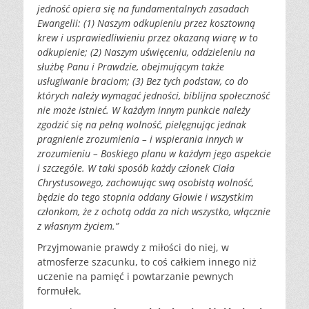
jedność opiera się na fundamentalnych zasadach
Ewangelii: (1) Naszym odkupieniu przez kosztowną
krew i usprawiedliwieniu przez okazaną wiarę w to
odkupienie; (2) Naszym uświęceniu, oddzieleniu na
służbę Panu i Prawdzie, obejmującym także
usługiwanie braciom; (3) Bez tych podstaw, co do
których należy wymagać jedności, biblijna społeczność
nie może istnieć. W każdym innym punkcie należy
zgodzić się na pełną wolność, pielęgnując jednak
pragnienie zrozumienia – i wspierania innych w
zrozumieniu – Boskiego planu w każdym jego aspekcie
i szczególe. W taki sposób każdy członek Ciała
Chrystusowego, zachowując swą osobistą wolność,
będzie do tego stopnia oddany Głowie i wszystkim
członkom, że z ochotą odda za nich wszystko, włącznie
z własnym życiem.”
Przyjmowanie prawdy z miłości do niej, w
atmosferze szacunku, to coś całkiem innego niż
uczenie na pamięć i powtarzanie pewnych
formułek.