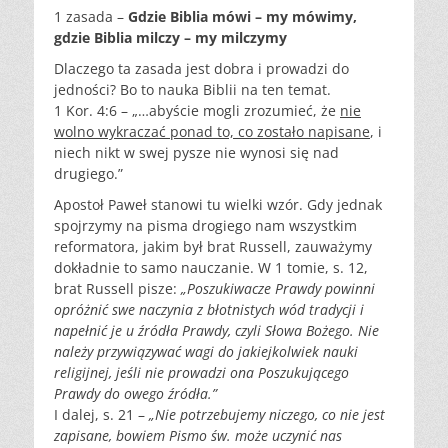
1 zasada –
Gdzie Biblia mówi – my mówimy,
gdzie Biblia milczy – my milczymy
Dlaczego ta zasada jest dobra i prowadzi do
jedności? Bo to nauka Biblii na ten temat.
1 Kor. 4:6 – „…abyście mogli zrozumieć, że
nie
wolno wykraczać ponad to, co zostało napisane
, i
niech nikt w swej pysze nie wynosi się nad
drugiego.”
Apostoł Paweł stanowi tu wielki wzór. Gdy jednak
spojrzymy na pisma drogiego nam wszystkim
reformatora, jakim był brat Russell, zauważymy
dokładnie to samo nauczanie. W 1 tomie, s. 12,
brat Russell pisze:
„Poszukiwacze Prawdy powinni
opróżnić swe naczynia z błotnistych wód tradycji i
napełnić je u źródła Prawdy, czyli Słowa Bożego. Nie
należy przywiązywać wagi do jakiejkolwiek nauki
religijnej, jeśli nie prowadzi ona Poszukującego
Prawdy do owego źródła.”
I dalej, s. 21 –
„Nie potrzebujemy niczego, co nie jest
zapisane, bowiem Pismo św. może uczynić nas