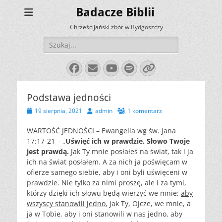
Badacze Biblii
Chrześcijański zbór w Bydgoszczy
Szukaj:
Facebook
E-
YouTube
Spotify
Link
mail
Podstawa jedności
Opublikowano
Autor
19 sierpnia, 2021
admin
1 komentarz
WARTOŚĆ JEDNOŚCI – Ewangelia wg św. Jana
17:17-21 – „
Uświęć ich w prawdzie. Słowo Twoje
jest prawdą.
Jak Ty mnie posłałeś na świat, tak i ja
ich na świat posłałem. A za nich ja poświęcam w
ofierze samego siebie, aby i oni byli uświęceni w
prawdzie. Nie tylko za nimi proszę, ale i za tymi,
którzy dzięki ich słowu będą wierzyć we mnie;
aby
wszyscy stanowili jedno
, jak Ty, Ojcze, we mnie, a
ja w Tobie, aby i oni stanowili w nas jedno, aby