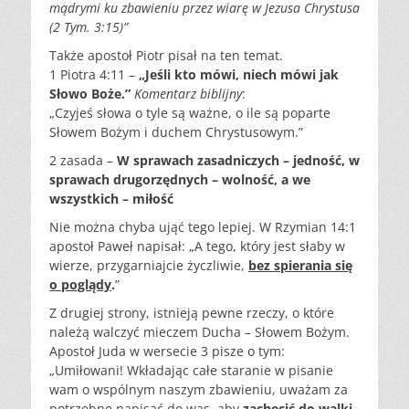
mądrymi ku zbawieniu przez wiarę w Jezusa Chrystusa
(2 Tym. 3:15)”
Także apostoł Piotr pisał na ten temat.
1 Piotra 4:11 –
„Jeśli kto mówi, niech mówi jak
Słowo Boże.”
Komentarz biblijny
:
„Czyjeś słowa o tyle są ważne, o ile są poparte
Słowem Bożym i duchem Chrystusowym.”
2 zasada –
W sprawach zasadniczych – jedność, w
sprawach drugorzędnych – wolność, a we
wszystkich – miłość
Nie można chyba ująć tego lepiej. W Rzymian 14:1
apostoł Paweł napisał: „A tego, który jest słaby w
wierze, przygarniajcie życzliwie,
bez spierania się
o poglądy
.
”
Z drugiej strony, istnieją pewne rzeczy, o które
należą walczyć mieczem Ducha – Słowem Bożym.
Apostoł Juda w wersecie 3 pisze o tym:
„Umiłowani! Wkładając całe staranie w pisanie
wam o wspólnym naszym zbawieniu, uważam za
potrzebne napisać do was, aby
zachęcić do walki