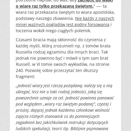
o wiarę raz tylko przekazaną świętym.
” —- ta
wiara raz przekazana świętym to wiara apostolska,
podstawy naszego zbawienia.
Nie każdy z naszych
mniej ważnych poglądów jest godny forsowania
i
toczenia wokół niego ciągłych polemik.
Czasami bracia mają skłonność do czynienia z
każdej myśli, którą zrozumieli np. z tomów brata
Russella rodzaj egzaminu dla innych braci. Tak
jednak nie powinno być i mówił o tym sam brat
Russell, w VI tomie swoich wykładów, na stronie
240. Pozwolę sobie przeczytać ten dłuższy
fragment:
„Jedność wiary jest rzeczą pożądaną; należy się o nią
ubiegać, lecz nie o taki rodzaj jedności, jaką się
powszechnie uznaje za cel. Jedność powinna panować
pod względem „wiary raz świętym podanej”, czystej i
prostej, dającej jednak każdemu członkowi wolność
zajęcia różnych stanowisk co do pomniejszych
zagadnień bez jakichkolwiek instrukcji dotyczących
ludzkich spekulacji, teorii itp. Biblijnie pojmowana