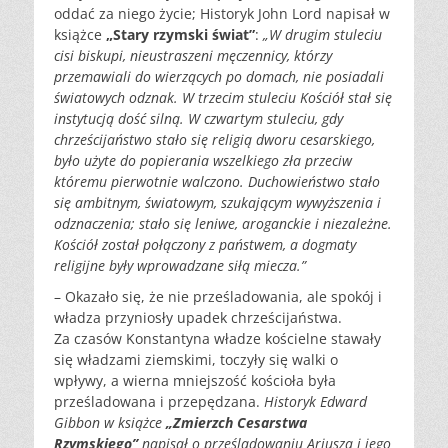
oddać za niego życie; Historyk John Lord napisał w
książce
„Stary rzymski świat”
:
„W drugim stuleciu
cisi biskupi, nieustraszeni męczennicy, którzy
przemawiali do wierzących po domach, nie posiadali
światowych odznak. W trzecim stuleciu Kościół stał się
instytucją dość silną. W czwartym stuleciu, gdy
chrześcijaństwo stało się religią dworu cesarskiego,
było użyte do popierania wszelkiego zła przeciw
któremu pierwotnie walczono. Duchowieństwo stało
się ambitnym, światowym, szukającym wywyższenia i
odznaczenia; stało się leniwe, aroganckie i niezależne.
Kościół został połączony z państwem, a dogmaty
religijne były wprowadzane siłą miecza.”
– Okazało się, że nie prześladowania, ale spokój i
władza przyniosły upadek chrześcijaństwa.
Za czasów Konstantyna władze kościelne stawały
się władzami ziemskimi, toczyły się walki o
wpływy, a wierna mniejszość kościoła była
prześladowana i przepędzana.
Historyk Edward
Gibbon w książce
„Zmierzch Cesarstwa
Rzymskiego”
napisał o prześladowaniu Ariusza i jego