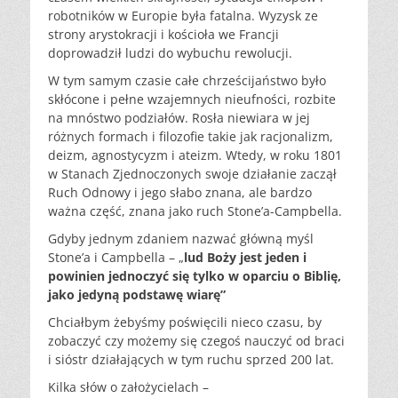
robotników w Europie była fatalna. Wyzysk ze
strony arystokracji i kościoła we Francji
doprowadził ludzi do wybuchu rewolucji.
W tym samym czasie całe chrześcijaństwo było
skłócone i pełne wzajemnych nieufności, rozbite
na mnóstwo podziałów. Rosła niewiara w jej
różnych formach i filozofie takie jak racjonalizm,
deizm, agnostycyzm i ateizm. Wtedy, w roku 1801
w Stanach Zjednoczonych swoje działanie zaczął
Ruch Odnowy i jego słabo znana, ale bardzo
ważna część, znana jako ruch Stone’a-Campbella.
Gdyby jednym zdaniem nazwać główną myśl
Stone’a i Campbella – „
lud Boży jest jeden i
powinien jednoczyć się tylko w oparciu o Biblię,
jako jedyną podstawę wiarę”
Chciałbym żebyśmy poświęcili nieco czasu, by
zobaczyć czy możemy się czegoś nauczyć od braci
i sióstr działających w tym ruchu sprzed 200 lat.
Kilka słów o założycielach –