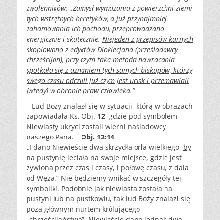
zwolenników: „Zamysł wymazania z powierzchni ziemi
tych wstrętnych heretyków, a już przynajmniej
zahamowania ich pochodu, przeprowadzano
energicznie i skutecznie.
Niejeden z przepisów karnych
skopiowano z edyktów Dioklecjana (prześladowcy
chrześcijan), przy czym taka metoda nawracania
spotkała się z uznaniem tych samych biskupów, którzy
swego czasu odczuli już czym jest ucisk i przemawiali
[wtedy] w obronie praw człowieka.
”
– Lud Boży znalazł się w sytuacji, którą w obrazach
zapowiadała Ks. Obj.
12
, gdzie pod symbolem
Niewiasty ukryci zostali wierni naśladowcy
naszego Pana. –
Obj. 12:14
–
„I dano Niewieście dwa skrzydła orła wielkiego,
by
na pustynię leciała na swoje miejsce,
gdzie jest
żywiona przez czas i czasy, i połowę czasu, z dala
od Węża.” Nie będziemy wnikać w szczegóły tej
symboliki. Podobnie jak niewiasta została na
pustyni lub na pustkowiu, tak lud Boży znalazł się
poza głównym nurtem królującego
„chrześcijaństwa”. Niewieście dano jednak dwa