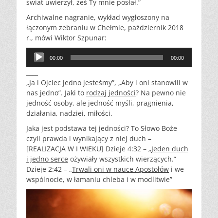
świat uwierzył, żeś Ty mnie posłał.”
Archiwalne nagranie, wykład wygłoszony na
łączonym zebraniu w Chełmie, październik 2018
r., mówi Wiktor Szpunar:
Odtwarzacz
00:00
00:00
plików
____
dźwiękowych
„Ja i Ojciec jedno jesteśmy”, „Aby i oni stanowili w
nas jedno”. Jaki to
rodzaj jedności
? Na pewno nie
jedność osoby, ale jedność myśli, pragnienia,
działania, nadziei, miłości.
Jaka jest podstawa tej jedności? To Słowo Boże
czyli prawda i wynikający z niej duch –
[REALIZACJA W I WIEKU] Dzieje 4:32 – „
Jeden duch
i jedno serce
ożywiały wszystkich wierzących.”
Dzieje 2:42 – „
Trwali oni w nauce Apostołów
i we
wspólnocie, w łamaniu chleba i w modlitwie”