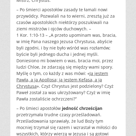
Mistrz, Chrystus.”
– Po śmierci apostołów zasady te łamali nowi
przywódcy. Pozwalali na to wierni, zresztą już za
czasów apostolskich niektórzy poszukiwali na
ziemi mistrzów i ojców duchowych. –
1 Kor. 1:10-13 – „A przeto upominam was, bracia,
w imię Pana naszego Jezusa Chrystusa, abyście
byli zgodni, i by nie było wśród was rozłamów;
byście byli jednego ducha i jednej myśli.
Doniesiono mi bowiem o was, bracia moi, przez
ludzi Chloe, że zdarzają się między wami spory.
Myślę o tym, co każdy z was mówi: «
Ja jestem
Pawła, a ja Apollosa; ja jestem Kefasa, a ja
Chrystusa
». Czyż Chrystus jest podzielony? Czyż
Paweł został za was ukrzyżowany? Czyż w imię
Pawła zostaliście ochrzczeni?”
– Po śmieci apostołów
jedność chrześcijan
przetrzymała trudne czasy prześladowań.
Prześladowania sprawiały, że lud Boży tym
mocniej trzymał się razem i wzrastał w miłości do
wszystkich, którzy wierzą w Jezusa i są gotowi