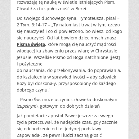
rozważają tę naukę w świetle istniejących Pism.
Chwalił za to społeczność w Berei.
Do swojego duchowego syna, Tymoteusza, pisał –
2 Tym. 3:14-17 – „Ty natomiast trwaj w tym, czego
się nauczyłeś i co ci powierzono, bo wiesz, od kogo
się nauczyłeś. Od lat bowiem dziecinnych znasz
Pisma święte
, które mogą cię nauczyć mądrości
wiodącej ku zbawieniu przez wiarę w Chrystusie
Jezusie. Wszelkie Pismo od Boga natchnione [jest]
i
pożyteczne
do nauczania, do przekonywania, do poprawiania,
do kształcenia w sprawiedliwości – aby człowiek
Boży był doskonały, przysposobiony do każdego
dobrego czynu.”
– Pismo Św. może uczynić człowieka doskonałym
(
zupełnym
), gotowym do dobrych działań
Jak pamiętacie apostoł Paweł jeszcze za swego
życia przeczuwał, że nadejdzie czas, gdy zacznie
się odchodzenie od tej jedynej podstawy.
Zapowiadał, że pewni ludzi zaczną głosić