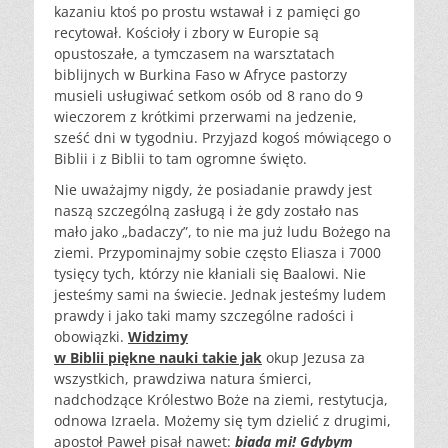
kazaniu ktoś po prostu wstawał i z pamięci go
recytował. Kościoły i zbory w Europie są
opustoszałe, a tymczasem na warsztatach
biblijnych w Burkina Faso w Afryce pastorzy
musieli usługiwać setkom osób od 8 rano do 9
wieczorem z krótkimi przerwami na jedzenie,
sześć dni w tygodniu. Przyjazd kogoś mówiącego o
Biblii i z Biblii to tam ogromne święto.
Nie uważajmy nigdy, że posiadanie prawdy jest
naszą szczególną zasługą i że gdy zostało nas
mało jako „badaczy”, to nie ma już ludu Bożego na
ziemi. Przypominajmy sobie często Eliasza i 7000
tysięcy tych, którzy nie kłaniali się Baalowi. Nie
jesteśmy sami na świecie. Jednak jesteśmy ludem
prawdy i jako taki mamy szczególne radości i
obowiązki.
Widzimy
w Biblii piękne nauki takie jak
okup Jezusa za
wszystkich, prawdziwa natura śmierci,
nadchodzące Królestwo Boże na ziemi, restytucja,
odnowa Izraela. Możemy się tym dzielić z drugimi,
apostoł Paweł pisał nawet:
biada mi! Gdybym