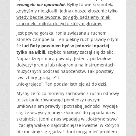
ewangelii nie opowiadał.
Byłby to wielki smutek,
gdybyśmy nie głosili.
Jednak nasze głoszenie tylko
wtedy będzie owocne, gdy gdy będziemy mieli
szacunek i miłość do tych, którym głosimy.
Jest pewna gorzka ironia związana z ruchem
Stone’a-Campbella. Ten piękny ruch prawdy o tym,
że
lud Boży powinien być w jedności opartej
tylko na Biblii,
szybko niestety zaczął się dzielić.
Najbardziej smucą powody. Jeden z podziałów
dotyczył grania lub nie-grania na instrumentach
muzycznych podczas nabożeństw. Tak powstały
tzw. zbory „grające” i
„nie-grające”. Ten podział istnieje aż do dziś.
Myślę, że to co możemy zachować z ruchu odnowy
to szukanie równowagi pomiędzy naszym
umiłowaniem prawdy i potrzebą jedności. Wydaje
się, że wszyscy mamy skłonność do popadania w
skrajności. Jedni z nas wpadają w „doktrynerstwo”
i zaciętą walkę o najdrobniejsze kwestie, w których
nie musimy się zgadzać. Inni mogą mieć problem