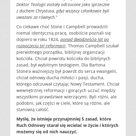
Doktor Teologii zostały odrzucone jako sprzeczne
z duchem Chrystusa, gdyż wszyscy członkowie byli
uważani za równych.
”
Co ciekawe choć Stone i Campbell prowadzili
niemal identyczną pracę, osobiście poznali się
dopiero w roku 1824,
ponad dwadzieścia lat po
rozpoczęciu tej reformacji
. Thomas Campbell szukał
pierwotnego porządku, biblijnej organizacji
kościoła. Chciał powrotu kościoła do biblijnych
zasad, był wybitnym teologiem. Dla Bartona
Stone’a ważniejszy był powrót do serca ewangelii,
chciał odnowy ducha miłości i pasji, ducha,
którego odczuwał czytając Nowy Testament. Chciał
wewnętrznej reformacji i gorących uczuć między
wszystkimi prawdziwie wierzącymi. Byli różni, ale
podobni, jak części w ciele, które są różne, ale
stanowią całość.
Myślę, że istnieje przynajmniej 5 zasad, które
Ruch Odnowy starał się wcielać w życie i których
możemy się od nich nauczyć.