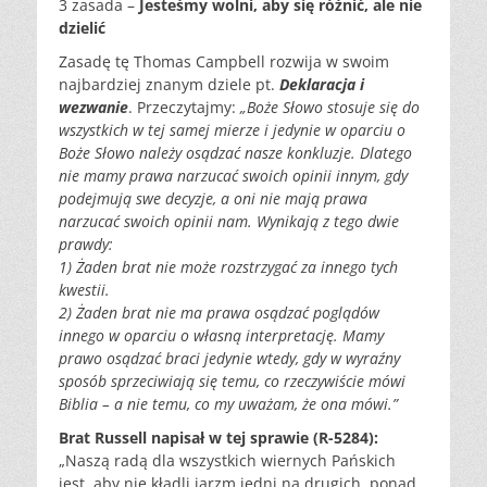
3 zasada –
Jesteśmy wolni, aby się różnić, ale nie
dzielić
Zasadę tę Thomas Campbell rozwija w swoim
najbardziej znanym dziele pt.
Deklaracja i
wezwanie
. Przeczytajmy:
„Boże Słowo stosuje się do
wszystkich w tej samej mierze i jedynie w oparciu o
Boże Słowo należy osądzać nasze konkluzje. Dlatego
nie mamy prawa narzucać swoich opinii innym, gdy
podejmują swe decyzje, a oni nie mają prawa
narzucać swoich opinii nam. Wynikają z tego dwie
prawdy:
1) Żaden brat nie może rozstrzygać za innego tych
kwestii.
2) Żaden brat nie ma prawa osądzać poglądów
innego w oparciu o własną interpretację. Mamy
prawo osądzać braci jedynie wtedy, gdy w wyraźny
sposób sprzeciwiają się temu, co rzeczywiście mówi
Biblia – a nie temu, co my uważam, że ona mówi.”
Brat Russell napisał w tej sprawie (R-5284):
„Naszą radą dla wszystkich wiernych Pańskich
jest, aby nie kładli jarzm jedni na drugich, ponad