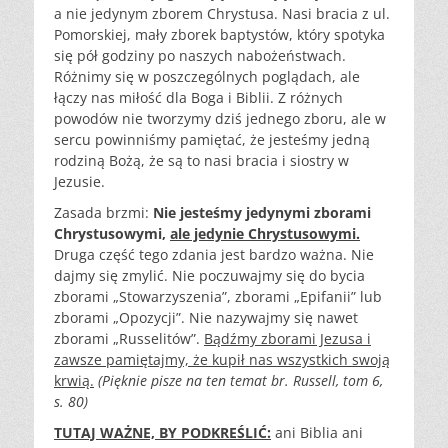
a nie jedynym zborem Chrystusa. Nasi bracia z ul.
Pomorskiej, mały zborek baptystów, który spotyka
się pół godziny po naszych nabożeństwach.
Różnimy się w poszczególnych poglądach, ale
łączy nas miłość dla Boga i Biblii. Z różnych
powodów nie tworzymy dziś jednego zboru, ale w
sercu powinniśmy pamiętać, że jesteśmy jedną
rodziną Bożą, że są to nasi bracia i siostry w
Jezusie.
Zasada brzmi:
Nie jesteśmy jedynymi zborami
Chrystusowymi,
ale jedynie Chrystusowymi.
Druga część tego zdania jest bardzo ważna. Nie
dajmy się zmylić. Nie poczuwajmy się do bycia
zborami „Stowarzyszenia”, zborami „Epifanii” lub
zborami „Opozycji”. Nie nazywajmy się nawet
zborami „Russelitów”.
Bądźmy zborami Jezusa i
zawsze pamiętajmy, że kupił nas wszystkich swoją
krwią.
(Pięknie pisze na ten temat br. Russell, tom 6,
s. 80)
TUTAJ WAŻNE, BY PODKREŚLIĆ:
ani Biblia ani