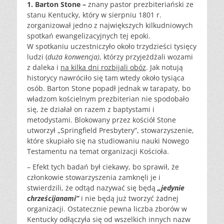
1. Barton Stone –
znany pastor prezbiteriański ze
stanu Kentucky, który w sierpniu 1801 r.
zorganizował jedno z największych kilkudniowych
spotkań ewangelizacyjnych tej epoki.
W spotkaniu uczestniczyło około trzydzieści tysięcy
ludzi (
duża konwencja)
, którzy przyjeżdżali wozami
z daleka i
na kilka dni rozbijali obóz
. Jak notują
historycy nawróciło się tam wtedy około tysiąca
osób. Barton Stone popadł jednak w tarapaty, bo
władzom kościelnym prezbiterian nie spodobało
się, że działał on razem z baptystami i
metodystami. Blokowany przez kościół Stone
utworzył „Springfield Presbytery”, stowarzyszenie,
które skupiało się na studiowaniu nauki Nowego
Testamentu na temat organizacji Kościoła.
– Efekt tych badań był ciekawy, bo sprawił, że
członkowie stowarzyszenia zamknęli je i
stwierdzili, że odtąd nazywać się będą
„jedynie
chrześcijanami”
i nie będą już tworzyć żadnej
organizacji. Ostatecznie pewna liczba zborów w
Kentucky odłączyła się od wszelkich innych nazw