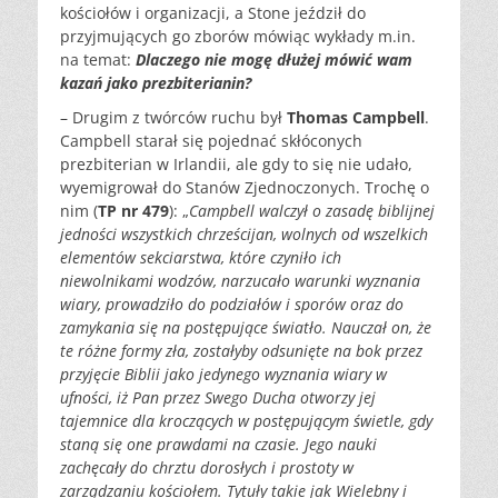
kościołów i organizacji, a Stone jeździł do
przyjmujących go zborów mówiąc wykłady m.in.
na temat:
Dlaczego nie mogę dłużej mówić wam
kazań jako prezbiterianin?
– Drugim z twórców ruchu był
Thomas Campbell
.
Campbell starał się pojednać skłóconych
prezbiterian w Irlandii, ale gdy to się nie udało,
wyemigrował do Stanów Zjednoczonych. Trochę o
nim (
TP nr 479
): „
Campbell walczył o zasadę biblijnej
jedności wszystkich chrześcijan, wolnych od wszelkich
elementów sekciarstwa, które czyniło ich
niewolnikami wodzów, narzucało warunki wyznania
wiary, prowadziło do podziałów i sporów oraz do
zamykania się na postępujące światło. Nauczał on, że
te różne formy zła, zostałyby odsunięte na bok przez
przyjęcie Biblii jako jedynego wyznania wiary w
ufności, iż Pan przez Swego Ducha otworzy jej
tajemnice dla kroczących w postępującym świetle, gdy
staną się one prawdami na czasie. Jego nauki
zachęcały do chrztu dorosłych i prostoty w
zarządzaniu kościołem. Tytuły takie jak Wielebny i