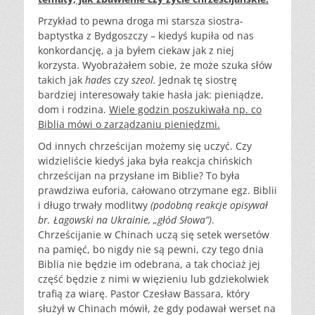
Przykład to pewna droga mi starsza siostra-
baptystka z Bydgoszczy – kiedyś kupiła od nas
konkordancję, a ja byłem ciekaw jak z niej
korzysta. Wyobrażałem sobie, że może szuka słów
takich jak
hades
czy
szeol.
Jednak tę siostrę
bardziej interesowały takie hasła jak: pieniądze,
dom i rodzina.
Wiele godzin poszukiwała np. co
Biblia mówi o zarządzaniu pieniędzmi.
Od innych chrześcijan możemy się uczyć. Czy
widzieliście kiedyś jaka była reakcja chińskich
chrześcijan na przysłane im Biblie? To była
prawdziwa euforia, całowano otrzymane egz. Biblii
i długo trwały modlitwy
(podobną reakcje opisywał
br. Łagowski na Ukrainie, „głód Słowa”)
.
Chrześcijanie w Chinach uczą się setek wersetów
na pamięć, bo nigdy nie są pewni, czy tego dnia
Biblia nie będzie im odebrana, a tak chociaż jej
część będzie z nimi w więzieniu lub gdziekolwiek
trafią za wiarę. Pastor Czesław Bassara, który
służył w Chinach mówił, że gdy podawał werset na