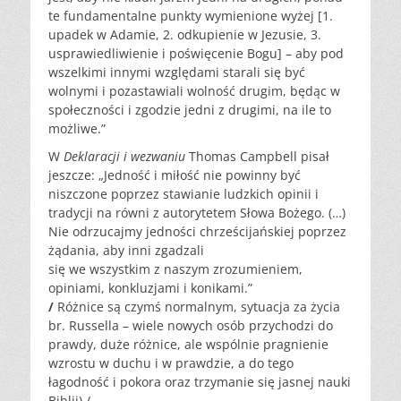
te fundamentalne punkty wymienione wyżej [1.
upadek w Adamie, 2. odkupienie w Jezusie, 3.
usprawiedliwienie i poświęcenie Bogu] – aby pod
wszelkimi innymi względami starali się być
wolnymi i pozastawiali wolność drugim, będąc w
społeczności i zgodzie jedni z drugimi, na ile to
możliwe.”
W
Deklaracji i wezwaniu
Thomas Campbell pisał
jeszcze: „Jedność i miłość nie powinny być
niszczone poprzez stawianie ludzkich opinii i
tradycji na równi z autorytetem Słowa Bożego. (…)
Nie odrzucajmy jedności chrześcijańskiej poprzez
żądania, aby inni zgadzali
się we wszystkim z naszym zrozumieniem,
opiniami, konkluzjami i konikami.”
/
Różnice są czymś normalnym, sytuacja za życia
br. Russella – wiele nowych osób przychodzi do
prawdy, duże różnice, ale wspólnie pragnienie
wzrostu w duchu i w prawdzie, a do tego
łagodność i pokora oraz trzymanie się jasnej nauki
Biblii) /