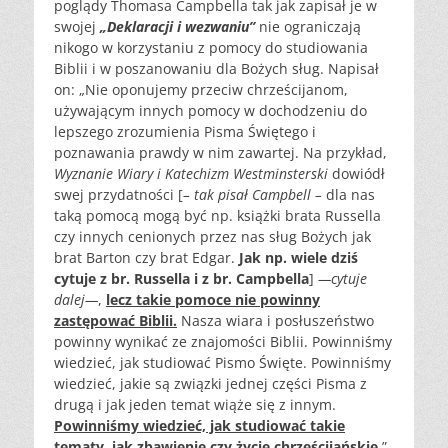
poglądy Thomasa Campbella tak jak zapisał je w
swojej
„Deklaracji i wezwaniu”
nie ograniczają
nikogo w korzystaniu z pomocy do studiowania
Biblii i w poszanowaniu dla Bożych sług. Napisał
on: „Nie oponujemy przeciw chrześcijanom,
używającym innych pomocy w dochodzeniu do
lepszego zrozumienia Pisma Świętego i
poznawania prawdy w nim zawartej. Na przykład,
Wyznanie Wiary i Katechizm Westminsterski
dowiódł
swej przydatności [
– tak pisał Campbell –
dla nas
taką pomocą mogą być np. książki brata Russella
czy innych cenionych przez nas sług Bożych jak
brat Barton czy brat Edgar.
Jak np. wiele dziś
cytuje z br. Russella i z br. Campbella
]
—cytuje
dalej—
,
lecz takie pomoce nie powinny
zastępować Biblii.
Nasza wiara i posłuszeństwo
powinny wynikać ze znajomości Biblii. Powinniśmy
wiedzieć, jak studiować Pismo Święte. Powinniśmy
wiedzieć, jakie są związki jednej części Pisma z
drugą i jak jeden temat wiąże się z innym.
Powinniśmy wiedzieć, jak studiować takie
tematy, jak zbawienie czy życie chrześcijańskie.
”