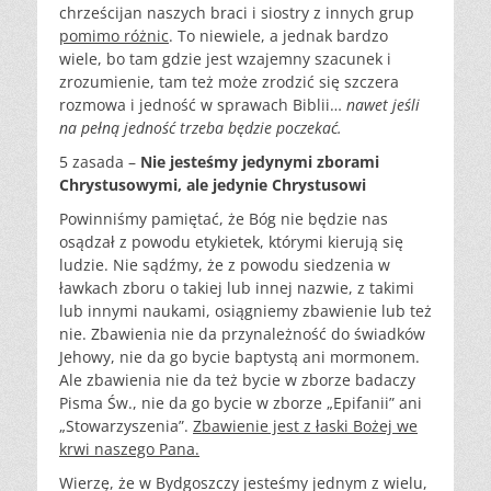
chrześcijan naszych braci i siostry z innych grup
pomimo różnic
. To niewiele, a jednak bardzo
wiele, bo tam gdzie jest wzajemny szacunek i
zrozumienie, tam też może zrodzić się szczera
rozmowa i jedność w sprawach Biblii…
nawet jeśli
na pełną jedność trzeba będzie poczekać.
5 zasada –
Nie jesteśmy jedynymi zborami
Chrystusowymi, ale jedynie Chrystusowi
Powinniśmy pamiętać, że Bóg nie będzie nas
osądzał z powodu etykietek, którymi kierują się
ludzie. Nie sądźmy, że z powodu siedzenia w
ławkach zboru o takiej lub innej nazwie, z takimi
lub innymi naukami, osiągniemy zbawienie lub też
nie. Zbawienia nie da przynależność do świadków
Jehowy, nie da go bycie baptystą ani mormonem.
Ale zbawienia nie da też bycie w zborze badaczy
Pisma Św., nie da go bycie w zborze „Epifanii” ani
„Stowarzyszenia”.
Zbawienie jest z łaski Bożej we
krwi naszego Pana.
Wierzę, że w Bydgoszczy jesteśmy jednym z wielu,