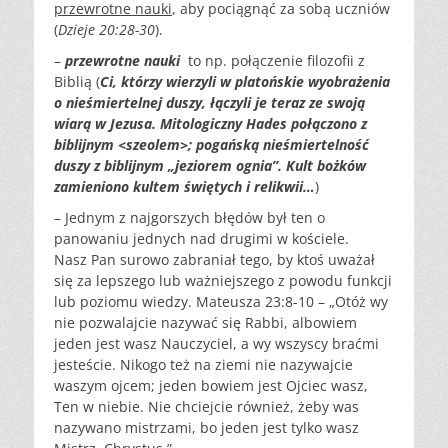
przewrotne nauki
, aby pociągnąć za sobą uczniów
(
Dzieje 20:28-30
).
–
przewrotne nauki
to np. połączenie filozofii z
Biblią (
Ci, którzy wierzyli w platońskie wyobrażenia
o nieśmiertelnej duszy, łączyli je teraz ze swoją
wiarą w Jezusa. Mitologiczny Hades połączono z
biblijnym <szeolem>; pogańską nieśmiertelność
duszy z biblijnym „jeziorem ognia”. Kult bożków
zamieniono kultem świętych i relikwii…
)
– Jednym z najgorszych błędów był ten o
panowaniu jednych nad drugimi w kościele.
Nasz Pan surowo zabraniał tego, by ktoś uważał
się za lepszego lub ważniejszego z powodu funkcji
lub poziomu wiedzy. Mateusza 23:8-10 – „Otóż wy
nie pozwalajcie nazywać się Rabbi, albowiem
jeden jest wasz Nauczyciel, a wy wszyscy braćmi
jesteście. Nikogo też na ziemi nie nazywajcie
waszym ojcem; jeden bowiem jest Ojciec wasz,
Ten w niebie. Nie chciejcie również, żeby was
nazywano mistrzami, bo jeden jest tylko wasz