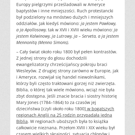
Europy pielgrzymi prześladowali w Ameryce
baptystów i inne mniejszości. Ruch protestancki
był podzielony na mnóstwo dużych i mniejszych
oddziałów. Jak kiedyś mówiono:
ja jestem Pawłowy,
a ja Apollosowy,
tak w XVII i XVIII wieku mówiono:
ja
jestem Kalwinowy, ja Lutrowy, ja – Serveta, a ja jestem
Mennonitą (Menno Simons).
– Cały świat około roku 1800 był pełen kontrastów.
Z jednej strony do głosu dochodzili
ewangelizatorzy chrześcijańscy pokroju braci
Wesleyów. Z drugiej strony zarówno w Europie, jak
i Ameryce, rozwijał się handel niewolnikami,
którzy byli często traktowani gorzej niż zwierzęta.
Biblia, o której tak wiele mówiono, wciąż nie była
zbyt dostępna. Jeśli znacie bracia i siostry historię
Mary Jones (1784–1864) to za czasów jej
dzieciństwa [czyli około roku 1800]
w bogatszych
regionach Anglii na 25 rodzin przypadała jedna
Biblia
. W regionach uboższych była to książka
całkowicie nieznana. Przełom XVIII i XIX wieku był
czasem wielkich skrajności, sytuacja chłopów i