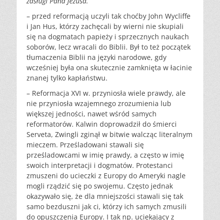
zasługi Pana Jezusa.”
– przed reformacją uczyli tak choćby John Wycliffe
i Jan Hus, którzy zachęcali by wierni nie skupiali
się na dogmatach papieży i sprzecznych naukach
soborów, lecz wracali do Biblii. Był to też początek
tłumaczenia Biblii na języki narodowe, gdy
wcześniej była ona skutecznie zamknięta w łacinie
znanej tylko kapłaństwu.
– Reformacja XVI w. przyniosła wiele prawdy, ale
nie przyniosła wzajemnego zrozumienia lub
większej jedności, nawet wśród samych
reformatorów. Kalwin doprowadził do śmierci
Serveta, Zwingli zginął w bitwie walcząc literalnym
mieczem. Prześladowani stawali się
prześladowcami w imię prawdy, a często w imię
swoich interpretacji i dogmatów. Protestanci
zmuszeni do ucieczki z Europy do Ameryki nagle
mogli rządzić się po swojemu. Często jednak
okazywało się, że dla mniejszości stawali się tak
samo bezduszni jak ci, którzy ich samych zmusili
do opuszczenia Europy. I tak np. uciekający z