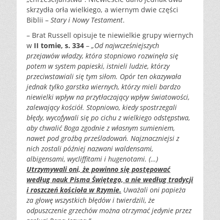
skrzydła orła wielkiego, a wiernym dwie części
Biblii –
Stary i Nowy Testament
.
– Brat Russell opisuje te niewielkie grupy wiernych
w
II tomie, s. 334
–
„Od najwcześniejszych
przejawów władzy, która stopniowo rozwinęła się
potem w system papieski, istnieli ludzie, którzy
przeciwstawiali się tym siłom. Opór ten okazywała
jednak tylko garstka wiernych, którzy mieli bardzo
niewielki wpływ na przytłaczający wpływ światowości,
zalewający kościół. Stopniowo, kiedy spostrzegali
błędy, wycofywali się po cichu z wielkiego odstępstwa,
aby chwalić Boga zgodnie z własnym sumieniem,
nawet pod groźbą prześladowań. Najznaczniejsi z
nich zostali później nazwani waldensami,
albigensami, wycliffitami i hugenotami. (…)
Utrzymywali oni, że powinno się postępować
według nauk Pisma Świętego, a nie według tradycji
i roszczeń kościoła w Rzymie.
Uważali oni papieża
za głowę wszystkich błędów i twierdzili, że
odpuszczenie grzechów można otrzymać jedynie przez