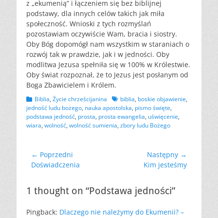
z „ekumenią” i łączeniem się bez biblijnej
podstawy, dla innych celów takich jak miła
społeczność. Wnioski z tych rozmyślań
pozostawiam oczywiście Wam, bracia i siostry.
Oby Bóg dopomógł nam wszystkim w staraniach o
rozwój tak w prawdzie, jak i w jedności. Oby
modlitwa Jezusa spełniła się w 100% w Królestwie.
Oby świat rozpoznał, że to Jezus jest posłanym od
Boga Zbawicielem i Królem.
Kategorii
Tagów
Biblia
,
Życie chrześcijanina
biblia
,
boskie objawienie
,
jedność ludu bożego
,
nauka apostolska
,
pismo święte
,
podstawa jedność
,
prosta
,
prosta ewangelia
,
uświęcenie
,
wiara
,
wolność
,
wolność sumienia
,
zbory ludu Bożego
Nawigacja
← Poprzedni
Następny →
Poprzedni
Następny
Doświadczenia
Kim jesteśmy
wpisu
wpis:
wpis:
1 thought on “Podstawa jedności”
Pingback:
Dlaczego nie należymy do Ekumenii? –