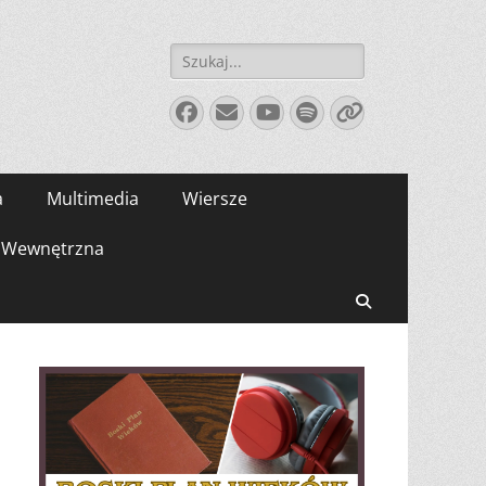
Szukaj:
Facebook
E-
YouTube
Spotify
Link
mail
a
Multimedia
Wiersze
Wewnętrzna
Search