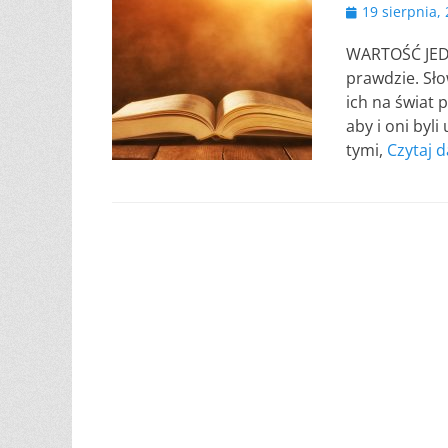
Opublikowano
19 sierpnia,
WARTOŚĆ JEDN
prawdzie. Sło
ich na świat 
aby i oni byli
tymi,
Czytaj d