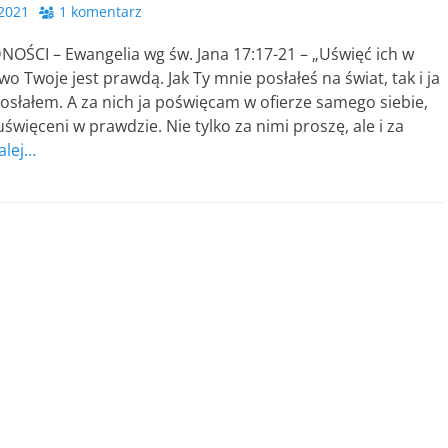
 2021
1 komentarz
OŚCI – Ewangelia wg św. Jana 17:17-21 – „Uświęć ich w
wo Twoje jest prawdą. Jak Ty mnie posłałeś na świat, tak i ja
posłałem. A za nich ja poświęcam w ofierze samego siebie,
 uświęceni w prawdzie. Nie tylko za nimi proszę, ale i za
alej…