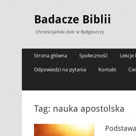
Badacze Biblii
Chrześcijański zbór w Bydgoszczy
Menu
Przejdź
Strona główna
Społeczność
Lekcje 
do
zawartości
Odpowiedzi na pytania
Kontakt
Cie
Tag:
nauka apostolska
Podstawa