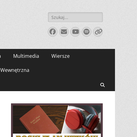
Szukaj:
Facebook
E-
YouTube
Spotify
Link
mail
a
Multimedia
Wiersze
Wewnętrzna
Search