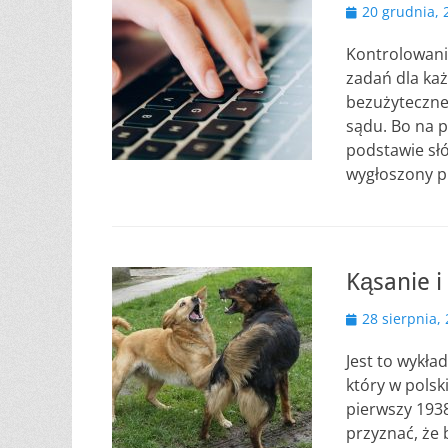
Opublikowano
20 grudnia, 
Kontrolowanie
zadań dla każ
bezużyteczne
sądu. Bo na p
podstawie słó
wygłoszony p
Kąsanie i
Opublikowano
28 sierpnia,
Jest to wykła
który w polsk
pierwszy 1938
przyznać, że