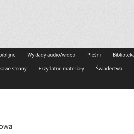
biblijne
Wykłady audio/wideo
Pieśni
Bibliotek
kawe strony
Przydatne materiały
Świadectwa
łowa