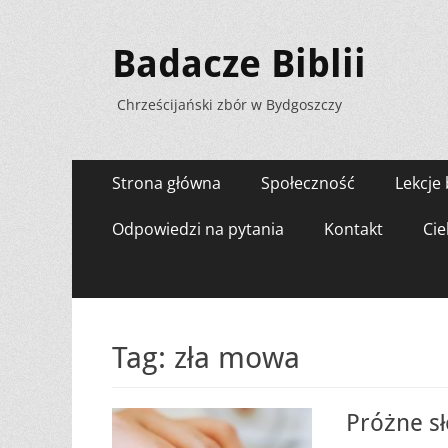
Badacze Biblii
Chrześcijański zbór w Bydgoszczy
Menu
Przejdź
Strona główna
Społeczność
Lekcje 
do
zawartości
Odpowiedzi na pytania
Kontakt
Cie
Tag:
zła mowa
Próżne s