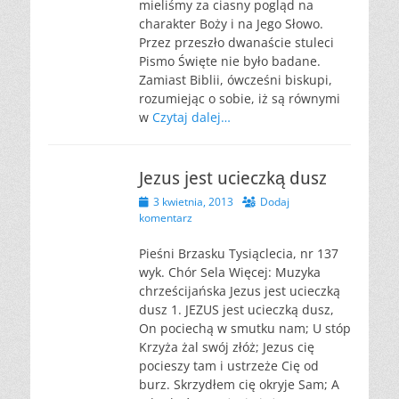
mieliśmy za ciasny pogląd na
charakter Boży i na Jego Słowo.
Przez przeszło dwanaście stuleci
Pismo Święte nie było badane.
Zamiast Biblii, ówcześni biskupi,
rozumiejąc o sobie, iż są równymi
w
Czytaj dalej…
Jezus jest ucieczką dusz
Opublikowano
3 kwietnia, 2013
Dodaj
komentarz
Pieśni Brzasku Tysiąclecia, nr 137
wyk. Chór Sela Więcej: Muzyka
chrześcijańska Jezus jest ucieczką
dusz 1. JEZUS jest ucieczką dusz,
On pociechą w smutku nam; U stóp
Krzyża żal swój złóż; Jezus cię
pocieszy tam i ustrzeże Cię od
burz. Skrzydłem cię okryje Sam; A