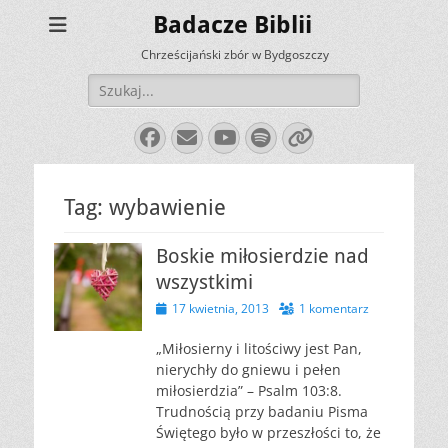
Badacze Biblii
Chrześcijański zbór w Bydgoszczy
Szukaj:
Facebook
E-
YouTube
Spotify
Link
mail
Tag:
wybawienie
Boskie miłosierdzie nad
wszystkimi
Opublikowano
17 kwietnia, 2013
1 komentarz
„Miłosierny i litościwy jest Pan,
nierychły do gniewu i pełen
miłosierdzia” – Psalm 103:8.
Trudnością przy badaniu Pisma
Świętego było w przeszłości to, że