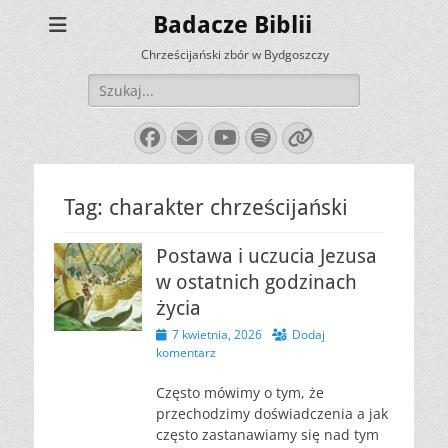
Badacze Biblii
Chrześcijański zbór w Bydgoszczy
Szukaj:
Facebook
E-
YouTube
Spotify
Link
mail
Tag:
charakter chrześcijański
Postawa i uczucia Jezusa
w ostatnich godzinach
życia
Opublikowano
7 kwietnia, 2026
Dodaj
komentarz
Często mówimy o tym, że
przechodzimy doświadczenia a jak
często zastanawiamy się nad tym