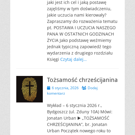
jaki jest ich cel i jaką postawę
zajęliśmy w tym doświadczeniu,
jakie uczucia nami kierowały?
Zapraszamy do rozważenia tematu
pt. POSTAWA I UCZUCIA NASZEGO
PANA W OSTATNICH GODZINACH
ŻYCIA Jako podstawę weźmiemy
jednak typiczną zapowiedź tego
wydarzenia z drugiego rozdziału
Księgi
Czytaj dalej…
Tożsamość chrześcijanina
Opublikowano
6 stycznia, 2026
Dodaj
komentarz
Wykład – 6 stycznia 2026 r.,
Bydgoszcz (ul. Zduny 10A) Mówi:
Jonatan Urban ▶️ „TOŻSAMOŚĆ
CHRZEŚCIJANINA”, br. Jonatan
Urban Początek nowego roku to