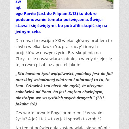
św
ięt
ego Pawła (List do Filipian 3:13) to dobre
podsumowanie tematu poświęcenia. Święci
stawali się świętymi, bo potrafili skupić się na
jednym celu.
Dla nas, chrześcijan XXI wieku, główny problem to
chyba wielka dawka 'rozpraszaczy’ i innych
projektów w naszym życiu. Bez skupienia na
Chrystusie nasza wiara słabnie, a wtedy dzieje się
to, o czym pisał już apostoł Jakub:
„Kto bowiem żywi wątpliwości, podobny jest do fali
morskiej wzbudzonej wiatrem i miotanej to tu, to
tam. Człowiek ten niech nie myśli, że otrzyma
cokolwiek od Pana, bo jest mężem chwiejnym,
niestałym we wszystkich swych drogach.” (List
Jakuba 1:8)
Czy warto uczynić Boga 'numerem 1′ w swoim
życiu? A jeśli tak – to w jaki sposób to zrobić?
Na temat poświęcenia zastanawiają się wspólnie