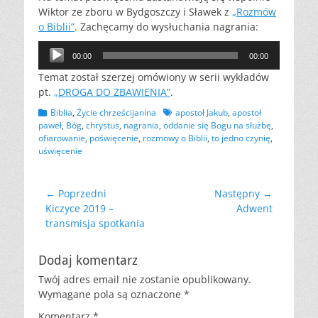
Wiktor ze zboru w Bydgoszczy i Sławek z
„Rozmów
o Biblii”
. Zachęcamy do wysłuchania nagrania:
Odtwarzacz
00:00
00:00
plików
Temat został szerzej omówiony w serii wykładów
dźwiękowych
pt.
„DROGA DO ZBAWIENIA”
.
Kategorii
Tagów
Biblia
,
Życie chrześcijanina
apostoł Jakub
,
apostoł
paweł
,
Bóg
,
chrystus
,
nagrania
,
oddanie się Bogu na służbę
,
ofiarowanie
,
poświęcenie
,
rozmowy o Biblii
,
to jedno czynię
,
uświęcenie
Nawigacja
← Poprzedni
Następny →
Poprzedni
Następny
Kiczyce 2019 –
Adwent
wpisu
wpis:
wpis:
transmisja spotkania
Dodaj komentarz
Twój adres email nie zostanie opublikowany.
Wymagane pola są oznaczone
*
Komentarz
*