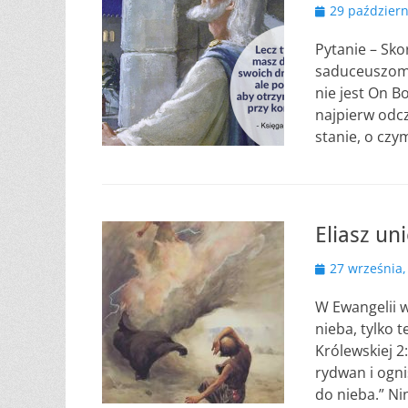
Opublikowano
29 październ
Pytanie – Sko
saduceuszom:
nie jest On 
najpierw odcz
stanie, o czy
Eliasz un
Opublikowano
27 września,
W Ewangelii w
nieba, tylko t
Królewskiej 2
rydwan i ogni
do nieba.” Ni