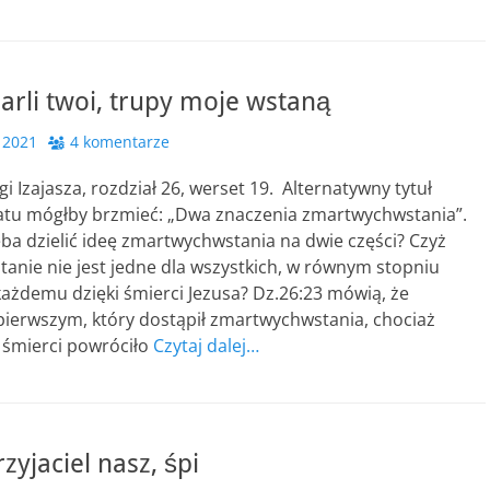
rli twoi, trupy moje wstaną
 2021
4 komentarze
gi Izajasza, rozdział 26, werset 19. Alternatywny tytuł
tu mógłby brzmieć: „Dwa znaczenia zmartwychwstania”.
ba dzielić ideę zmartwychwstania na dwie części? Czyż
anie nie jest jedne dla wszystkich, w równym stopniu
ażdemu dzięki śmierci Jezusa? Dz.26:23 mówią, że
pierwszym, który dostąpił zmartwychwstania, chociaż
 śmierci powróciło
Czytaj dalej…
zyjaciel nasz, śpi