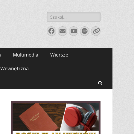
Szukaj:
Facebook
E-
YouTube
Spotify
Link
mail
a
Multimedia
Wiersze
Wewnętrzna
Search