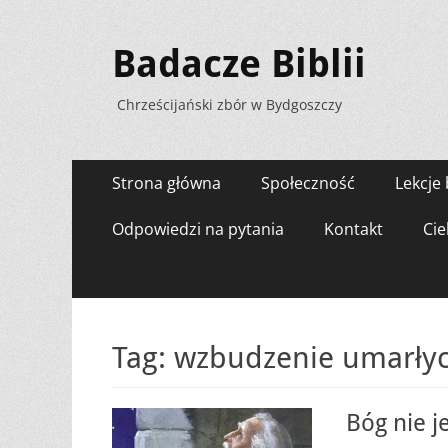
Badacze Biblii
Chrześcijański zbór w Bydgoszczy
Menu
Przejdź
Strona główna
Społeczność
Lekcje 
do
zawartości
Odpowiedzi na pytania
Kontakt
Cie
Tag:
wzbudzenie umarły
Bóg nie j