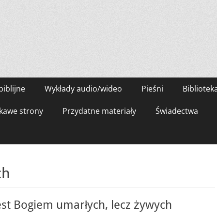
biblijne
Wykłady audio/wideo
Pieśni
Bibliotek
kawe strony
Przydatne materiały
Świadectwa
ch
est Bogiem umarłych, lecz żywych