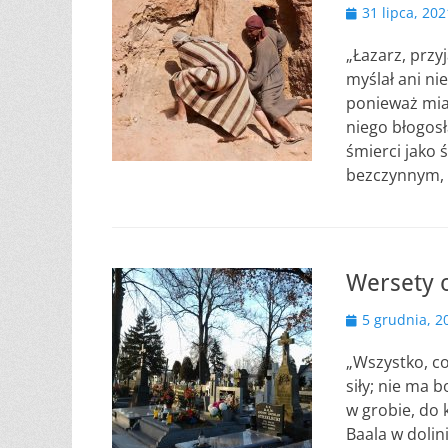
Opublikowano
31 lipca, 202
„Łazarz, przyj
myślał ani ni
ponieważ miał
niego błogos
śmierci jako
bezczynnym, 
Wersety 
Opublikowano
5 grudnia, 2
„Wszystko, co
siły; nie ma 
w grobie, do 
Baala w doli