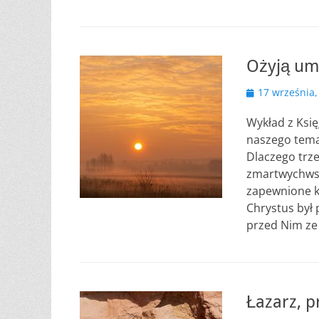
Ożyją uma
Opublikowano
17 września,
Wykład z Księ
naszego tema
Dlaczego trze
zmartwychwst
zapewnione k
Chrystus był 
przed Nim ze
Łazarz, pr