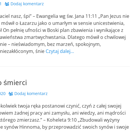
1
Dodaj komentarz
aciel nasz, śpi” – Ewangelia wg św. Jana 11:11 „Pan Jezus nie
e mówił o Łazarzu jako o umarłym w sensie unicestwienia,
 On pełnię ufności w Boski plan zbawienia i wynikające z
ławieństwa zmartwychwstania. Dlatego mówił o chwilowej
 śnie – nieświadomym, bez marzeń, spokojnym,
niezakłóconym, śnie
Czytaj dalej…
o śmierci
020
Dodaj komentarz
kolwiek twoja ręka postanowi czynić, czyń z całej swojej
bowiem żadnej pracy ani zamysłu, ani wiedzy, ani mądrości
którego zmierzasz.” – Koheleta 9:10 „Zbudowali wyżyny
nie synów Hinnoma, by przeprowadzić swoich synów i swoje