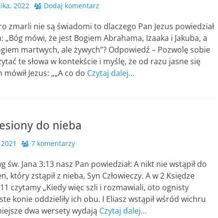
ika, 2022
Dodaj komentarz
ro zmarli nie są świadomi to dlaczego Pan Jezus powiedział
 „Bóg mówi, że jest Bogiem Abrahama, Izaaka i Jakuba, a
Bogiem martwych, ale żywych”? Odpowiedź – Pozwolę sobie
ytać te słowa w kontekście i myślę, że od razu jasne się
m mówił Jezus: „„A co do
Czytaj dalej…
iesiony do nieba
 2021
7 komentarzy
g św. Jana 3:13 nasz Pan powiedział: A nikt nie wstąpił do
en, który zstąpił z nieba, Syn Człowieczy. A w 2 Księdze
:11 czytamy „Kiedy więc szli i rozmawiali, oto ognisty
ste konie oddzieliły ich obu. I Eliasz wstąpił wśród wichru
niejsze dwa wersety wydają
Czytaj dalej…