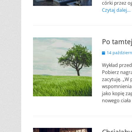
córki przez o
Czytaj dalej…
Po tamtej
Opublikowano
14 październ
Wykład przeds
Pobierz nagr
zacytuję. „W 
wspomnienia.
jako kopię za
nowego ciała 