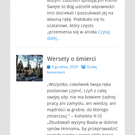
Bożym. Ludziom spisującym Pismo
Święte to Bóg udzielił odpowiedzi.
Inni dociekali i poszukiwali jej na
własną rękę. Podobało się to
szatanowi, który często
„przemienia się w anioła
Czytaj
dalej…
Wersety o śmierci
Opublikowano
5 grudnia, 2020
Dodaj
komentarz
„Wszystko, cokolwiek twoja ręka
postanowi czynić, czyń z całej
swojej siły; nie ma bowiem żadnej
pracy ani zamysłu, ani wiedzy, ani
mądrości w grobie, do którego
zmierzasz.” – Koheleta 9:10
„Zbudowali wyżyny Baala w dolinie
synów Hinnoma, by przeprowadzić
swoich synów i swoje córki przez