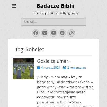
Badacze Biblii
Chrześcijański zbór w Bydgoszczy
Szukaj:
Facebook
E-
YouTube
Spotify
Link
mail
Tag:
kohelet
Gdzie są umarli
Opublikowano
4 marca, 2021
2 komentarze
„Kiedy umiera mąż – leży on
bezwładny; kiedy człowiek skonał –
gdzie wtedy jest?” – zastanawiał się
Hiob. Jako chrześcijanie naszej
odpowiedzi powinniśmy
poszukiwać w Biblii – Słowie