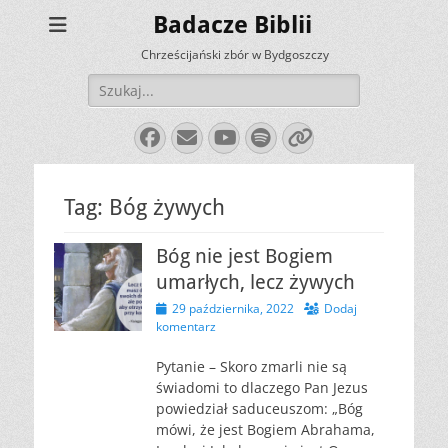
Badacze Biblii
Chrześcijański zbór w Bydgoszczy
Szukaj:
Facebook
E-
YouTube
Spotify
Link
mail
Tag:
Bóg żywych
Bóg nie jest Bogiem
umarłych, lecz żywych
Opublikowano
29 października, 2022
Dodaj
komentarz
Pytanie – Skoro zmarli nie są
świadomi to dlaczego Pan Jezus
powiedział saduceuszom: „Bóg
mówi, że jest Bogiem Abrahama,