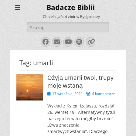
Badacze Biblii
Chrześcijański zbór w Bydgoszczy
Szukaj:
Facebook
E-
YouTube
Spotify
Link
mail
Tag:
umarli
Ożyją umarli twoi, trupy
moje wstaną
Opublikowano
17 września, 2021
4 komentarze
Wykład z Księgi Izajasza, rozdział
26, werset 19. Alternatywny tytuł
naszego tematu mógłby brzmieć:
„Dwa znaczenia
zmartwychwstania”. Dlaczego