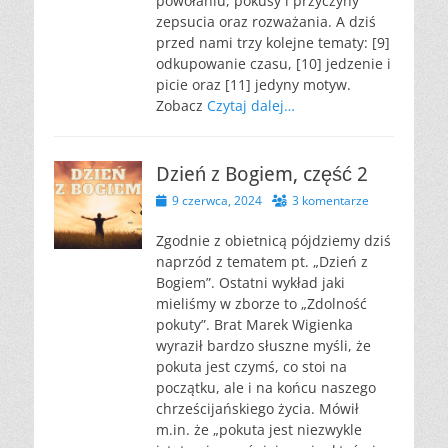
powołaniu, pokusy i przyczyny
zepsucia oraz rozważania. A dziś
przed nami trzy kolejne tematy: [9]
odkupowanie czasu, [10] jedzenie i
picie oraz [11] jedyny motyw.
Zobacz
Czytaj dalej…
Dzień z Bogiem, część 2
Opublikowano
9 czerwca, 2024
3 komentarze
Zgodnie z obietnicą pójdziemy dziś
naprzód z tematem pt. „Dzień z
Bogiem”. Ostatni wykład jaki
mieliśmy w zborze to „Zdolność
pokuty”. Brat Marek Wigienka
wyraził bardzo słuszne myśli, że
pokuta jest czymś, co stoi na
początku, ale i na końcu naszego
chrześcijańskiego życia. Mówił
m.in. że „pokuta jest niezwykle