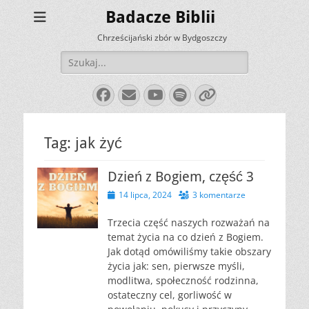
Badacze Biblii
Chrześcijański zbór w Bydgoszczy
Szukaj:
Facebook
E-
YouTube
Spotify
Link
mail
Tag:
jak żyć
Dzień z Bogiem, część 3
Opublikowano
14 lipca, 2024
3 komentarze
Trzecia część naszych rozważań na
temat życia na co dzień z Bogiem.
Jak dotąd omówiliśmy takie obszary
życia jak: sen, pierwsze myśli,
modlitwa, społeczność rodzinna,
ostateczny cel, gorliwość w