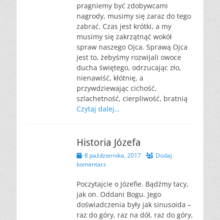
pragniemy być zdobywcami
nagrody, musimy się zaraz do tego
zabrać. Czas jest krótki, a my
musimy się zakrzątnąć wokół
spraw naszego Ojca. Sprawą Ojca
jest to, żebyśmy rozwijali owoce
ducha świętego, odrzucając zło,
nienawiść, kłótnię, a
przywdziewając cichość,
szlachetność, cierpliwość, bratnią
Czytaj dalej…
Historia Józefa
Opublikowano
8 października, 2017
Dodaj
komentarz
Poczytajcie o Józefie. Bądźmy tacy,
jak on. Oddani Bogu. Jego
doświadczenia były jak sinusoida –
raz do góry, raz na dół, raz do góry,