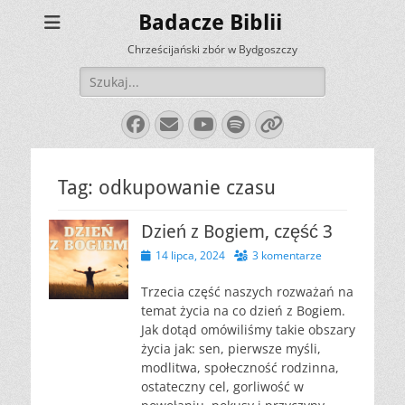
Badacze Biblii
Chrześcijański zbór w Bydgoszczy
Szukaj:
Facebook
E-
YouTube
Spotify
Link
mail
Tag:
odkupowanie czasu
Dzień z Bogiem, część 3
Opublikowano
14 lipca, 2024
3 komentarze
Trzecia część naszych rozważań na
temat życia na co dzień z Bogiem.
Jak dotąd omówiliśmy takie obszary
życia jak: sen, pierwsze myśli,
modlitwa, społeczność rodzinna,
ostateczny cel, gorliwość w