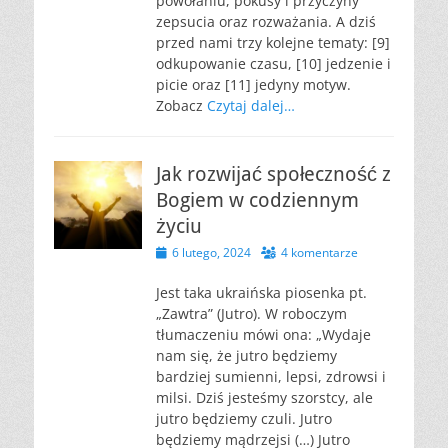
powołaniu, pokusy i przyczyny
zepsucia oraz rozważania. A dziś
przed nami trzy kolejne tematy: [9]
odkupowanie czasu, [10] jedzenie i
picie oraz [11] jedyny motyw.
Zobacz
Czytaj dalej…
Jak rozwijać społeczność z
Bogiem w codziennym
życiu
Opublikowano
6 lutego, 2024
4 komentarze
Jest taka ukraińska piosenka pt.
„Zawtra” (Jutro). W roboczym
tłumaczeniu mówi ona: „Wydaje
nam się, że jutro będziemy
bardziej sumienni, lepsi, zdrowsi i
milsi. Dziś jesteśmy szorstcy, ale
jutro będziemy czuli. Jutro
będziemy mądrzejsi (…) Jutro