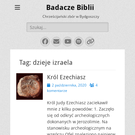
Badacze Biblii
Chrześcijański zbór w Bydgoszczy
Szukaj:
Facebook
E-
YouTube
Spotify
Link
mail
Tag:
dzieje izraela
Król Ezechiasz
Opublikowano
2 października, 2020
4
komentarze
Król Judy Ezechiasz zaciekawił
mnie z kilku powodów: 1. Zaczęło
się od odkryć archeologicznych
dokonanych w Jerozolimie. Na
stanowisku archeologicznym na
wzgórzu Ofel znaleziono najpierw