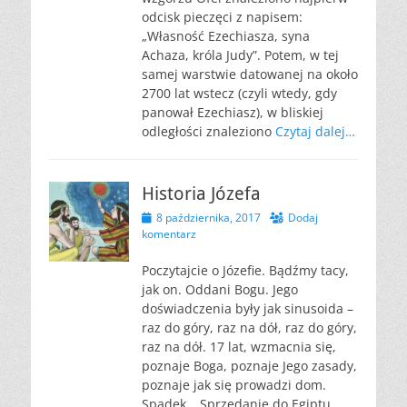
odcisk pieczęci z napisem:
„Własność Ezechiasza, syna
Achaza, króla Judy”. Potem, w tej
samej warstwie datowanej na około
2700 lat wstecz (czyli wtedy, gdy
panował Ezechiasz), w bliskiej
odległości znaleziono
Czytaj dalej…
Historia Józefa
Opublikowano
8 października, 2017
Dodaj
komentarz
Poczytajcie o Józefie. Bądźmy tacy,
jak on. Oddani Bogu. Jego
doświadczenia były jak sinusoida –
raz do góry, raz na dół, raz do góry,
raz na dół. 17 lat, wzmacnia się,
poznaje Boga, poznaje Jego zasady,
poznaje jak się prowadzi dom.
Spadek… Sprzedanie do Egiptu.