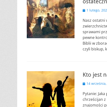
ostateczn
Opublikowano
1 lutego, 20
Nasz ostatni 
zwierzchnict
sprawami prz
pewne kontro
Biblii w zbor
czyli biskup,
Kto jest 
Opublikowano
14 września,
Pytanie: Jak
chrześcijan z
znajomości p