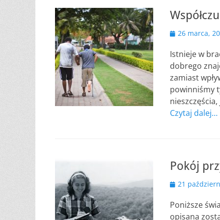
Współczuc
Opublikowano
26 marca, 2
Istnieje w br
dobrego znajd
zamiast wpływ
powinniśmy t
nieszczęścia,
Czytaj dalej…
Pokój pr
Opublikowano
21 październ
Poniższe świa
opisana zost