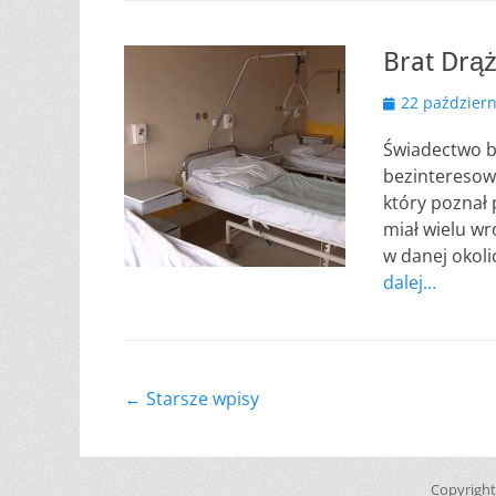
Brat Drąż
Opublikowano
22 październ
Świadectwo br
bezinteresown
który poznał 
miał wielu wr
w danej okoli
dalej…
Nawigacja
←
Starsze wpisy
wpisu
Copyrigh