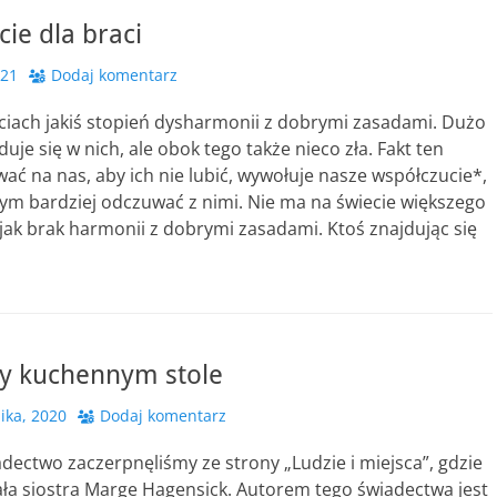
ie dla braci
021
Dodaj komentarz
aciach jakiś stopień dysharmonii z dobrymi zasadami. Dużo
uje się w nich, ale obok tego także nieco zła. Fakt ten
ać na nas, aby ich nie lubić, wywołuje nasze współczucie*,
ym bardziej odczuwać z nimi. Nie ma na świecie większego
 jak brak harmonii z dobrymi zasadami. Ktoś znajdując się
zy kuchennym stole
ika, 2020
Dodaj komentarz
dectwo zaczerpnęliśmy ze strony „Ludzie i miejsca”, gdzie
ała siostra Marge Hagensick. Autorem tego świadectwa jest