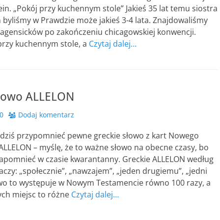
ein. „Pokój przy kuchennym stole” Jakieś 35 lat temu siostra
m byliśmy w Prawdzie może jakieś 3-4 lata. Znajdowaliśmy
agensicków po zakończeniu chicagowskiej konwencji.
 przy kuchennym stole, a
Czytaj dalej…
 słowo ALLELON
0
Dodaj komentarz
 dziś przypomnieć pewne greckie słowo z kart Nowego
ALLELON – myślę, że to ważne słowo na obecne czasy, bo
zapomnieć w czasie kwarantanny. Greckie ALLELON według
czy: „społecznie”, „nawzajem”, „jeden drugiemu”, „jedni
owo to występuje w Nowym Testamencie równo 100 razy, a
ych miejsc to różne
Czytaj dalej…