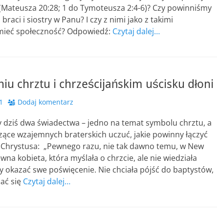
 (Mateusza 20:28; 1 do Tymoteusza 2:4-6)? Czy powinniśmy
braci i siostry w Panu? I czy z nimi jako z takimi
mieć społeczność? Odpowiedź:
Czytaj dalej…
iu chrztu i chrześcijańskim uścisku dłoni
1
Dodaj komentarz
 dziś dwa świadectwa – jedno na temat symbolu chrztu, a
zące wzajemnych braterskich uczuć, jakie powinny łączyć
 Chrystusa: „Pewnego razu, nie tak dawno temu, w New
ewna kobieta, która myślała o chrzcie, ale nie wiedziała
 okazać swe poświęcenie. Nie chciała pójść do baptystów,
dać się
Czytaj dalej…