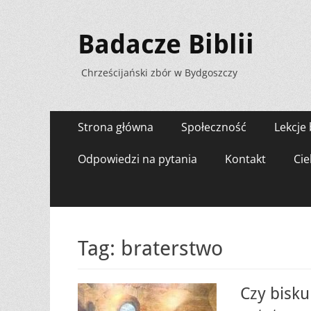
Badacze Biblii
Chrześcijański zbór w Bydgoszczy
Menu
Przejdź
Strona główna
Społeczność
Lekcje 
do
zawartości
Odpowiedzi na pytania
Kontakt
Cie
Tag:
braterstwo
Czy bisku