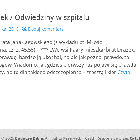
ek / Odwiedziny w szpitalu
ika, 2018
Dodaj komentarz
ata Jana Łagowskiego (z wykładu pt. Miłość
a, cz. 2, 45:55). *** „We wsi Paary mieszkał brat Drążek,
prawdę, bardzo ją ukochał, no ale jak poznał prawdę, to
ogów. Wiadomo, jak gdzieś pierwszy raz pojawi się prawda,
cy, no to dla takiego odszczepieńca – zresztą i kler
Czytaj
t © 2026
Badacze Biblii
. All Rights Reserved. | Catch Responsive przez
Catc