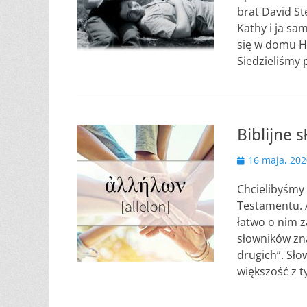
brat David St
Kathy i ja sa
się w domu H
Siedzieliśmy
Biblijne
Opublikowano
16 maja, 202
Chcielibyśmy
Testamentu. 
łatwo o nim 
słowników zna
drugich”. Sł
większość z t