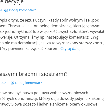
e decyzje
24
Dodaj komentarz
wpis o tym, że Jezus uczynił każdy zbór wolnym i że „pod
wem Chrystusa jest on pełną demokracją, kierującą swymi
ez jednomyślność lub większość swych członków”, wywołał
wersje. Otrzymaliśmy np. następujący komentarz: „Wg
ach nie ma demokracji. Jest za to wyznaczony starszy zboru,
 który powinien zarządzać zborem,
Czytaj dalej…
naszymi braćmi i siostrami?
 2021
Dodaj komentarz
a powinna być nasza postawa wobec wyznaniowych
 różnych denominacji, którzy dają dowody jedynie znikomej
rawdy Słowa Bożego i jedynie znikomej oceny okupowej