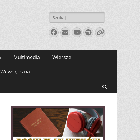
Szukaj:
Facebook
E-
YouTube
Spotify
Link
mail
a
Multimedia
Wiersze
Wewnętrzna
Search