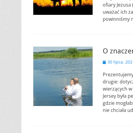
ofiary Jezusa
uważać ich za 
powinniśmy 
O znaczen
Opublikowano
30 lipca, 202
Prezentujemy
drugie: dotyc
wierzących w
Jersey była p
gdzie mogłaby
nie chciała u