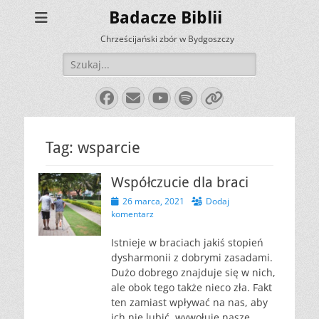
Badacze Biblii
Chrześcijański zbór w Bydgoszczy
Szukaj:
Facebook
E-
YouTube
Spotify
Link
mail
Tag:
wsparcie
Współczucie dla braci
Opublikowano
26 marca, 2021
Dodaj
komentarz
Istnieje w braciach jakiś stopień
dysharmonii z dobrymi zasadami.
Dużo dobrego znajduje się w nich,
ale obok tego także nieco zła. Fakt
ten zamiast wpływać na nas, aby
ich nie lubić, wywołuje nasze