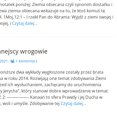
notatek poniżej: Ziemia obiecana czyli synonim dostatku i
zwa ziemia obiecana wskazuje na to, że ktoś komuś tę
ł. 1Moj.12:1 – I rzekł Pan do Abrama: Wyjdź z ziemi swojej i
ojej, i
Czytaj dalej…
anejscy wrogowie
 2021
1 komentarz
poniższe dwa wykłady wygłoszone zostały przez brata
 w roku 2014. Rozwijają one temat zdobywania Ziemi
rzed ich wysłuchaniem, zachęcamy do uruchomienia
y Jerycha”, który stanowi dobre wprowadzenie w temat.
ść 2: —————- Kanaan to sfera Prawdy i jej Ducha w
 woli i umyśle. Zdobywanie tej
Czytaj dalej…