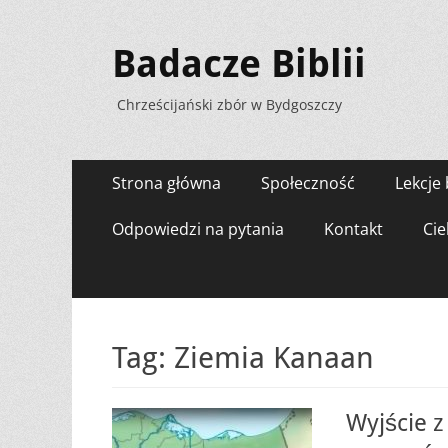
Badacze Biblii
Chrześcijański zbór w Bydgoszczy
Menu
Przejdź
Strona główna
Społeczność
Lekcje 
do
zawartości
Odpowiedzi na pytania
Kontakt
Cie
Tag:
Ziemia Kanaan
Wyjście z