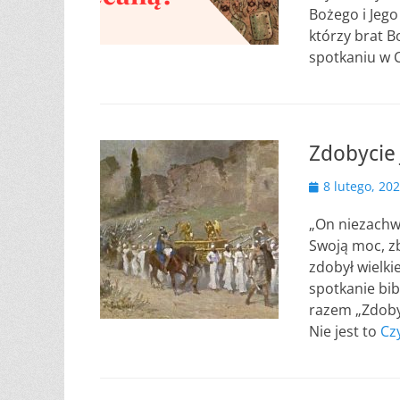
Bożego i Jego
którzy brat B
spotkaniu w 
Zdobycie
Opublikowano
8 lutego, 20
„On niezachw
Swoją moc, zb
zdobył wielki
spotkanie bib
razem „Zdobyc
Nie jest to
Cz