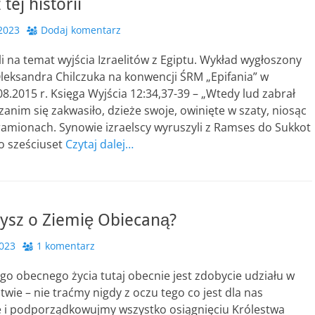
tej historii
2023
Dodaj komentarz
i na temat wyjścia Izraelitów z Egiptu. Wykład wygłoszony
leksandra Chilczuka na konwencji ŚRM „Epifania” w
8.2015 r. Księga Wyjścia 12:34,37-39 – „Wtedy lud zabrał
 zanim się zakwasiło, dzieże swoje, owinięte w szaty, niosąc
ramionach. Synowie izraelscy wyruszyli z Ramses do Sukkot
ło sześciuset
Czytaj dalej…
zysz o Ziemię Obiecaną?
2023
1 komentarz
o obecnego życia tutaj obecnie jest zdobycie udziału w
wie – nie traćmy nigdy z oczu tego co jest dla nas
e i podporządkowujmy wszystko osiągnięciu Królestwa