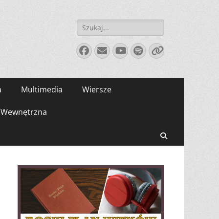
Szukaj:
Facebook
E-
YouTube
Spotify
Link
mail
a
Multimedia
Wiersze
Wewnętrzna
Search