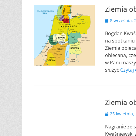
Ziemia ob
Opublikowano
8 września, 
Bogdan Kwaśn
na spotkaniu 
Ziemia obieca
obiecana, czę
w Panu naszym
służyć
Czytaj
Ziemia o
Opublikowano
25 kwietnia,
Nagranie ze 
Kwaśniewski 