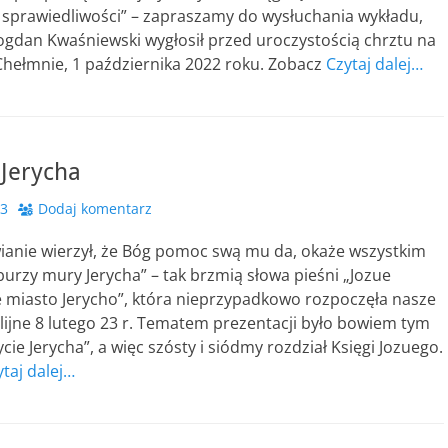
 sprawiedliwości” – zapraszamy do wysłuchania wykładu,
ogdan Kwaśniewski wygłosił przed uroczystością chrztu na
Chełmnie, 1 października 2022 roku. Zobacz
Czytaj dalej…
 Jerycha
23
Dodaj komentarz
ianie wierzył, że Bóg pomoc swą mu da, okaże wszystkim
urzy mury Jerycha” – tak brzmią słowa pieśni „Jozue
e miasto Jerycho”, która nieprzypadkowo rozpoczęła nasze
lijne 8 lutego 23 r. Tematem prezentacji było bowiem tym
ie Jerycha”, a więc szósty i siódmy rozdział Księgi Jozuego.
ytaj dalej…