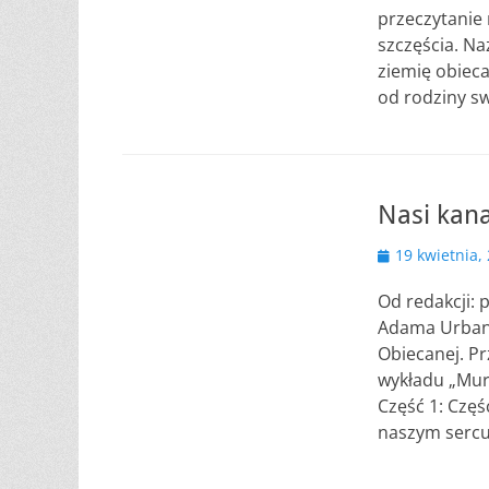
przeczytanie 
szczęścia. Na
ziemię obieca
od rodziny sw
Nasi kan
Opublikowano
19 kwietnia,
Od redakcji: 
Adama Urbana
Obiecanej. P
wykładu „Mur
Część 1: Czę
naszym sercu,