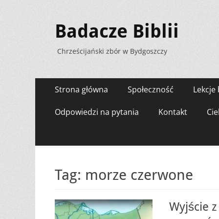
Badacze Biblii
Chrześcijański zbór w Bydgoszczy
Menu
Przejdź
Strona główna
Społeczność
Lekcje 
do
zawartości
Odpowiedzi na pytania
Kontakt
Cie
Tag:
morze czerwone
Wyjście z