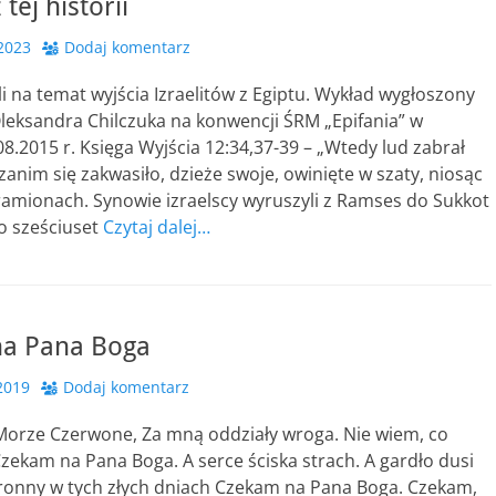
tej historii
2023
Dodaj komentarz
i na temat wyjścia Izraelitów z Egiptu. Wykład wygłoszony
leksandra Chilczuka na konwencji ŚRM „Epifania” w
8.2015 r. Księga Wyjścia 12:34,37-39 – „Wtedy lud zabrał
 zanim się zakwasiło, dzieże swoje, owinięte w szaty, niosąc
ramionach. Synowie izraelscy wyruszyli z Ramses do Sukkot
ło sześciuset
Czytaj dalej…
a Pana Boga
2019
Dodaj komentarz
orze Czerwone, Za mną oddziały wroga. Nie wiem, co
 Czekam na Pana Boga. A serce ściska strach. A gardło dusi
ronny w tych złych dniach Czekam na Pana Boga. Czekam,