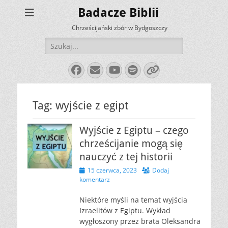
Badacze Biblii
Chrześcijański zbór w Bydgoszczy
Szukaj:
Facebook
E-
YouTube
Spotify
Link
mail
Tag:
wyjście z egipt
Wyjście z Egiptu – czego
chrześcijanie mogą się
nauczyć z tej historii
Opublikowano
15 czerwca, 2023
Dodaj
komentarz
Niektóre myśli na temat wyjścia
Izraelitów z Egiptu. Wykład
wygłoszony przez brata Oleksandra