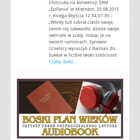
Chilczuka na konwencji ŚRM
„Epifania” w Miętnem, 29.08.2015
r. Księga Wyjścia 12:34,37-39 –
„Wtedy lud zabrał ciasto swoje,
zanim się zakwasiło, dzieże swoje,
owinięte w szaty, niosąc je na
swoich ramionach. Synowie
izraelscy wyruszyli z Ramses do
Sukkot w liczbie około sześciuset
Czytaj dalej…