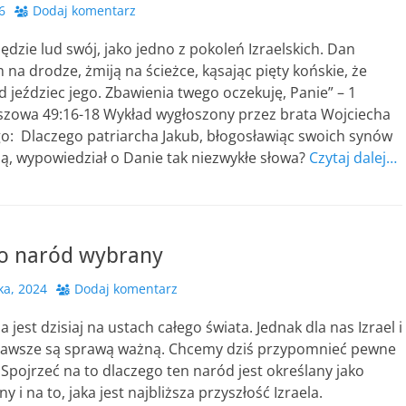
6
Dodaj komentarz
ędzie lud swój, jako jedno z pokoleń Izraelskich. Dan
na drodze, żmiją na ścieżce, kąsając pięty końskie, że
 jeździec jego. Zbawienia twego oczekuję, Panie” – 1
szowa 49:16-18 Wykład wygłoszony przez brata Wojciecha
o: Dlaczego patriarcha Jakub, błogosławiąc swoich synów
ą, wypowiedział o Danie tak niezwykłe słowa?
Czytaj dalej…
ko naród wybrany
ka, 2024
Dodaj komentarz
a jest dzisiaj na ustach całego świata. Jednak dla nas Izrael i
 zawsze są sprawą ważną. Chcemy dziś przypomnieć pewne
y. Spojrzeć na to dlaczego ten naród jest określany jako
i na to, jaka jest najbliższa przyszłość Izraela.