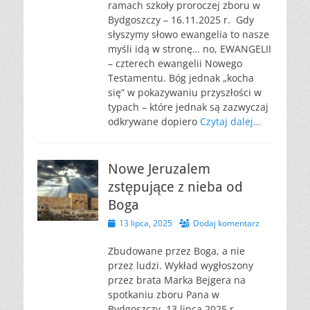
ramach szkoły proroczej zboru w
Bydgoszczy – 16.11.2025 r. Gdy
słyszymy słowo ewangelia to nasze
myśli idą w stronę… no, EWANGELII
– czterech ewangelii Nowego
Testamentu. Bóg jednak „kocha
się” w pokazywaniu przyszłości w
typach – które jednak są zazwyczaj
odkrywane dopiero
Czytaj dalej…
Nowe Jeruzalem
zstępujące z nieba od
Boga
Opublikowano
13 lipca, 2025
Dodaj komentarz
Zbudowane przez Boga, a nie
przez ludzi. Wykład wygłoszony
przez brata Marka Bejgera na
spotkaniu zboru Pana w
Bydgoszczy, 13 lipca 2025 r.