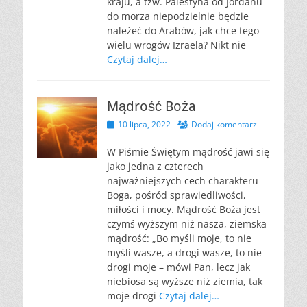
kraju, a tzw. Palestyna od Jordanu
do morza niepodzielnie będzie
należeć do Arabów, jak chce tego
wielu wrogów Izraela? Nikt nie
Czytaj dalej…
Mądrość Boża
Opublikowano
10 lipca, 2022
Dodaj komentarz
W Piśmie Świętym mądrość jawi się
jako jedna z czterech
najważniejszych cech charakteru
Boga, pośród sprawiedliwości,
miłości i mocy. Mądrość Boża jest
czymś wyższym niż nasza, ziemska
mądrość: „Bo myśli moje, to nie
myśli wasze, a drogi wasze, to nie
drogi moje – mówi Pan, lecz jak
niebiosa są wyższe niż ziemia, tak
moje drogi
Czytaj dalej…