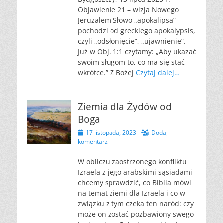
Objawienie 21 – wizja Nowego
Jeruzalem Słowo „apokalipsa”
pochodzi od greckiego apokalypsis,
czyli „odsłonięcie”, „ujawnienie”.
Już w Obj. 1:1 czytamy: „Aby ukazać
swoim sługom to, co ma się stać
wkrótce.” Z Bożej
Czytaj dalej…
Ziemia dla Żydów od
Boga
Opublikowano
17 listopada, 2023
Dodaj
komentarz
W obliczu zaostrzonego konfliktu
Izraela z jego arabskimi sąsiadami
chcemy sprawdzić, co Biblia mówi
na temat ziemi dla Izraela i co w
związku z tym czeka ten naród: czy
może on zostać pozbawiony swego