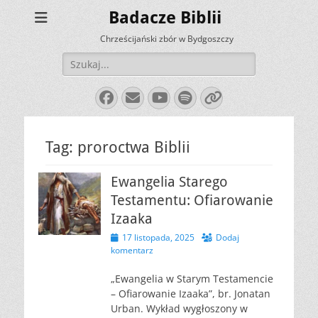
Badacze Biblii
Chrześcijański zbór w Bydgoszczy
Szukaj:
Facebook
E-
YouTube
Spotify
Link
mail
Tag:
proroctwa Biblii
Ewangelia Starego
Testamentu: Ofiarowanie
Izaaka
Opublikowano
17 listopada, 2025
Dodaj
komentarz
„Ewangelia w Starym Testamencie
– Ofiarowanie Izaaka”, br. Jonatan
Urban. Wykład wygłoszony w