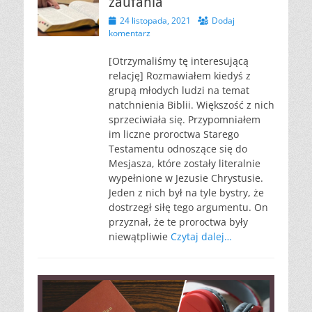
zaufania
Opublikowano
24 listopada, 2021
Dodaj
komentarz
[Otrzymaliśmy tę interesującą
relację] Rozmawiałem kiedyś z
grupą młodych ludzi na temat
natchnienia Biblii. Większość z nich
sprzeciwiała się. Przypomniałem
im liczne proroctwa Starego
Testamentu odnoszące się do
Mesjasza, które zostały literalnie
wypełnione w Jezusie Chrystusie.
Jeden z nich był na tyle bystry, że
dostrzegł siłę tego argumentu. On
przyznał, że te proroctwa były
niewątpliwie
Czytaj dalej…