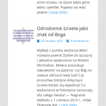
armii Izraela i w Gazie także ginie
wielu cywilów. Pojawia się więc
pewne
Czytaj dalej…
Odrodzenie Izraela jako
znak od Boga
Opublikowano
24 sierpnia, 2021
4 komentarze
Wykład z punktu widzenia Biblii
rozważa powrót Żydów do ojczyzny
i aktualne wydarzenia na Bliskim
Wschodzie. Mówca poszukuje
odpowiedzi na pytania: czy Bóg na
zawsze odrzucił swój lud? Czy
proroctwa biblijne dotyczące
Izraela kiedyś się wypełnią? Co
wydarzenia w Palestynie oznaczają
dla całego świata? — Nagranie
wykładu z 1 czerwca 2013 r., mówi
Zbigniew Ryl:
Czytaj dalej…