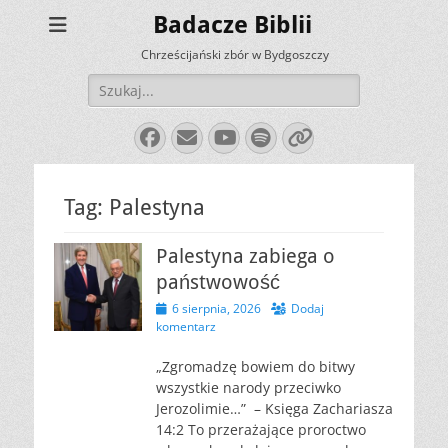
Badacze Biblii
Chrześcijański zbór w Bydgoszczy
Szukaj:
Facebook
E-
YouTube
Spotify
Link
mail
Tag:
Palestyna
Palestyna zabiega o
państwowość
Opublikowano
6 sierpnia, 2026
Dodaj
komentarz
„Zgromadzę bowiem do bitwy
wszystkie narody przeciwko
Jerozolimie…” – Księga Zachariasza
14:2 To przerażające proroctwo