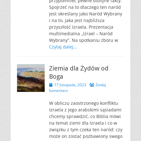
przypomnieć pewne biblijne fakty.
Spojrzeć na to dlaczego ten naród
jest określany jako Naród Wybrany
i na to, jaka jest najbliższa
przyszłość Izraela. Prezentacja
multimedialna „Izrael – Naród
Wybrany”. Na spotkaniu zboru w
Czytaj dalej…
Ziemia dla Żydów od
Boga
Opublikowano
17 listopada, 2023
Dodaj
komentarz
W obliczu zaostrzonego konfliktu
Izraela z jego arabskimi sąsiadami
chcemy sprawdzić, co Biblia mówi
na temat ziemi dla Izraela i co w
związku z tym czeka ten naród: czy
może on zostać pozbawiony swego