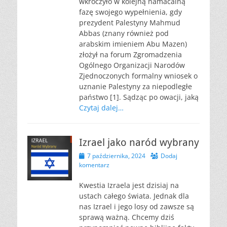
wkroczyło w kolejną namacalną
fazę swojego wypełnienia, gdy
prezydent Palestyny Mahmud
Abbas (znany również pod
arabskim imieniem Abu Mazen)
złożył na forum Zgromadzenia
Ogólnego Organizacji Narodów
Zjednoczonych formalny wniosek o
uznanie Palestyny za niepodległe
państwo [1]. Sądząc po owacji, jaką
Czytaj dalej…
Izrael jako naród wybrany
Opublikowano
7 października, 2024
Dodaj
komentarz
Kwestia Izraela jest dzisiaj na
ustach całego świata. Jednak dla
nas Izrael i jego losy od zawsze są
sprawą ważną. Chcemy dziś