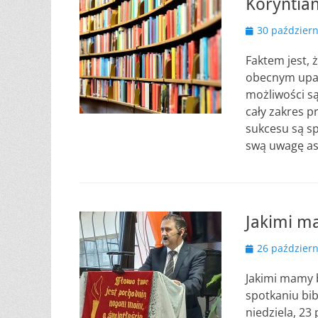
Koryntian
Opublikowano
30 październ
Faktem jest, 
obecnym upa
możliwości s
cały zakres p
sukcesu są sp
swą uwagę as
Jakimi m
Opublikowano
26 październ
Jakimi mamy b
spotkaniu bi
niedziela, 23