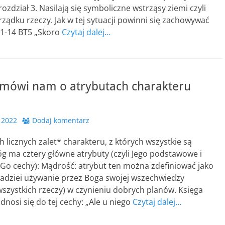
 rozdział 3. Nasilają się symboliczne wstrząsy ziemi czyli
ądku rzeczy. Jak w tej sytuacji powinni się zachowywać
11-14 BT5 „Skoro
Czytaj dalej…
a mówi nam o atrybutach charakteru
 2022
Dodaj komentarz
 licznych zalet* charakteru, z których wszystkie są
g ma cztery główne atrybuty (czyli Jego podstawowe i
 Go cechy): Mądrość: atrybut ten można zdefiniować jako
nadziei używanie przez Boga swojej wszechwiedzy
szystkich rzeczy) w czynieniu dobrych planów. Księga
dnosi się do tej cechy: „Ale u niego
Czytaj dalej…