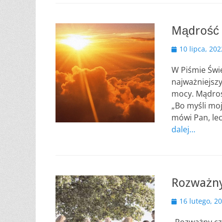
Mądrość
Opublikowano
10 lipca, 202
W Piśmie Świę
najważniejszy
mocy. Mądroś
„Bo myśli moj
mówi Pan, lec
dalej…
Rozważny
Opublikowano
16 lutego, 2