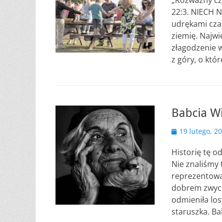
„Rozważny czł
22:3. NIECH N
udrękami czas
ziemię. Najwi
złagodzenie 
z góry, o któr
Babcia W
Opublikowano
19 lutego, 2
Historię tę o
Nie znaliśmy 
reprezentował
dobrem zwycię
odmieniła los
staruszka. Ba