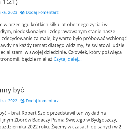
 1:21)
ika, 2023
Dodaj komentarz
że w przeciągu krótkich kilku lat obecnego życia i w
dłym, niedoskonałym i zdeprawowanym stanie nasze
ą zdecydowanie za małe, by warto było próbować wchłonąć
rawdy na każdy temat; dlatego widzimy, że światowi ludzie
ecjalistami w swojej dziedzinie. Człowiek, który poświęca
tronomii, będzie miał aż
Czytaj dalej…
amy być
ika, 2022
Dodaj komentarz
yć – brat Robert Szolc przedstawił ten wykład na
blijnym Zborów Badaczy Pisma Świętego w Bydgoszczy,
 października 2022 roku. Żyjemy w czasach opisanych w 2