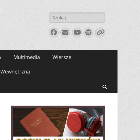
Szukaj:
Facebook
E-
YouTube
Spotify
Link
mail
a
Multimedia
Wiersze
Wewnętrzna
Search