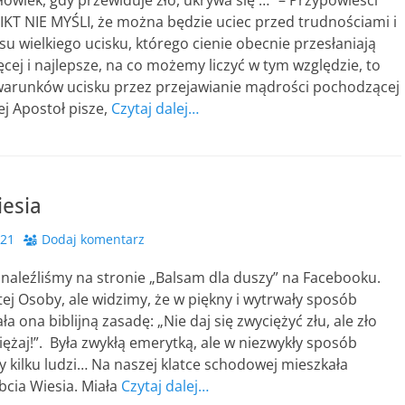
owiek, gdy przewiduje zło, ukrywa się …” – Przypowieści
IKT NIE MYŚLI, że można będzie uciec przed trudnościami i
u wielkiego ucisku, którego cienie obecnie przesłaniają
ęcej i najlepsze, na co możemy liczyć w tym względzie, to
warunków ucisku przez przejawianie mądrości pochodzącej
ej Apostoł pisze,
Czytaj dalej…
iesia
021
Dodaj komentarz
dnaleźliśmy na stronie „Balsam dla duszy” na Facebooku.
tej Osoby, ale widzimy, że w piękny i wytrwały sposób
a ona biblijną zasadę: „Nie daj się zwyciężyć złu, ale zło
żaj!”. Była zwykłą emerytką, ale w niezwykły sposób
y kilku ludzi… Na naszej klatce schodowej mieszkała
bcia Wiesia. Miała
Czytaj dalej…