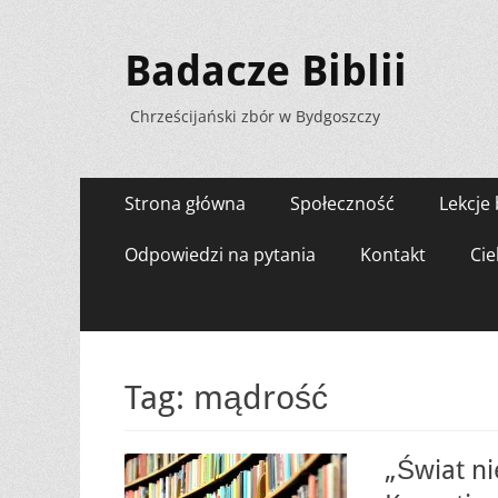
Badacze Biblii
Chrześcijański zbór w Bydgoszczy
Menu
Przejdź
Strona główna
Społeczność
Lekcje 
do
zawartości
Odpowiedzi na pytania
Kontakt
Cie
Tag:
mądrość
„Świat ni