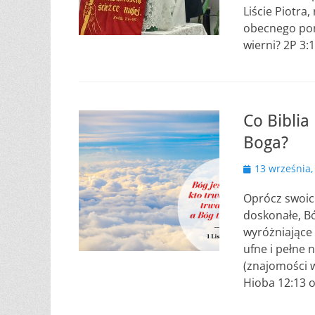
Liście Piotra,
obecnego porz
wierni? 2P 3:
Co Bibli
Boga?
Opublikowano
13 września,
Oprócz swoich
doskonałe, Bó
wyróżniające
ufne i pełne 
(znajomości w
Hioba 12:13 o