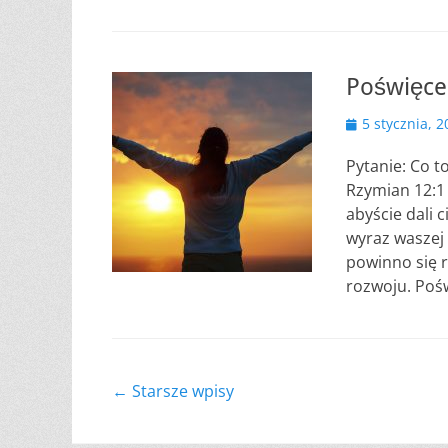
Poświęce
Opublikowano
5 stycznia, 
Pytanie: Co t
Rzymian 12:1 
abyście dali 
wyraz waszej 
powinno się r
rozwoju. Poś
Nawigacja
←
Starsze wpisy
wpisu