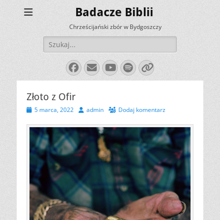
Badacze Biblii
Chrześcijański zbór w Bydgoszczy
Szukaj:
Facebook
E-
YouTube
Spotify
Link
mail
Złoto z Ofir
Opublikowano
Autor
5 marca, 2022
admin
Dodaj komentarz