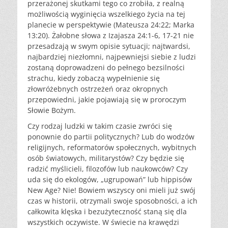
przerażonej skutkami tego co zrobiła, z realną
możliwością wyginięcia wszelkiego życia na tej
planecie w perspektywie (Mateusza 24:22; Marka
13:20). Żałobne słowa z Izajasza 24:1-6, 17-21 nie
przesadzają w swym opisie sytuacji; najtwardsi,
najbardziej niezłomni, najpewniejsi siebie z ludzi
zostaną doprowadzeni do pełnego bezsilności
strachu, kiedy zobaczą wypełnienie się
złowróżebnych ostrzeżeń oraz okropnych
przepowiedni, jakie pojawiają się w proroczym
Słowie Bożym.
Czy rodzaj ludzki w takim czasie zwróci się
ponownie do partii politycznych? Lub do wodzów
religijnych, reformatorów społecznych, wybitnych
osób światowych, militarystów? Czy będzie się
radzić myślicieli, filozofów lub naukowców? Czy
uda się do ekologów, „ugrupowań” lub hippisów
New Age? Nie! Bowiem wszyscy oni mieli już swój
czas w historii, otrzymali swoje sposobności, a ich
całkowita klęska i bezużyteczność staną się dla
wszystkich oczywiste. W świecie na krawędzi