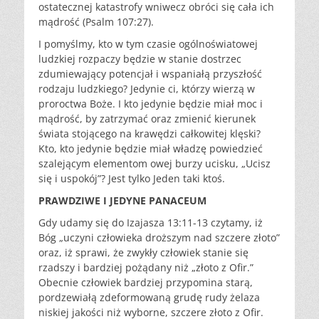
ostatecznej katastrofy wniwecz obróci się cała ich
mądrość (Psalm 107:27).
I pomyślmy, kto w tym czasie ogólnoświatowej
ludzkiej rozpaczy będzie w stanie dostrzec
zdumiewający potencjał i wspaniałą przyszłość
rodzaju ludzkiego? Jedynie ci, którzy wierzą w
proroctwa Boże. I kto jedynie będzie miał moc i
mądrość, by zatrzymać oraz zmienić kierunek
świata stojącego na krawędzi całkowitej klęski?
Kto, kto jedynie będzie miał władzę powiedzieć
szalejącym elementom owej burzy ucisku, „Ucisz
się i uspokój”? Jest tylko Jeden taki ktoś.
PRAWDZIWE I JEDYNE PANACEUM
Gdy udamy się do Izajasza 13:11-13 czytamy, iż
Bóg „uczyni człowieka droższym nad szczere złoto”
oraz, iż sprawi, że zwykły człowiek stanie się
rzadszy i bardziej pożądany niż „złoto z Ofir.”
Obecnie człowiek bardziej przypomina starą,
pordzewiałą zdeformowaną grudę rudy żelaza
niskiej jakości niż wyborne, szczere złoto z Ofir.