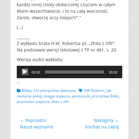
każdej innej istoty obdarzonej czuciem w całym
Moim wszechświecie, i to na całą wieczność.
Zaiste, otworzę oczy ślepych!”.”
(…)
_______
Z wykładu brata H.W. Robertsa pt. „Złoto z Ofir”.
Na podstawie wersji tekstowej z TP nr 481, s. 20.
Wersja audio wykładu:
Odtwarzacz
00:00
00:00
plików
…
dźwiękowych
Kategorii
Tagów
Biblia
,
Chrześcijańska doktryna
HW Roberts
,
jak
nastanie pokój
,
księga izajasza
,
panaceum
,
proroctwa Biblii
,
proroctwo izajasza
,
złoto z ofir
Nawigacja
← Poprzedni
Następny →
Poprzedni
Następny
Nasze wyznanie
Kochać na zabój
wpisu
wpis:
wpis: