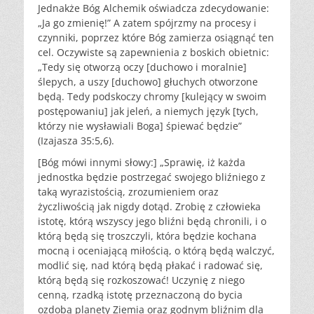
Jednakże Bóg Alchemik oświadcza zdecydowanie:
„Ja go zmienię!” A zatem spójrzmy na procesy i
czynniki, poprzez które Bóg zamierza osiągnąć ten
cel. Oczywiste są zapewnienia z boskich obietnic:
„Tedy się otworzą oczy [duchowo i moralnie]
ślepych, a uszy [duchowo] głuchych otworzone
będą. Tedy podskoczy chromy [kulejący w swoim
postępowaniu] jak jeleń, a niemych język [tych,
którzy nie wysławiali Boga] śpiewać będzie”
(Izajasza 35:5,6).
[Bóg mówi innymi słowy:] „Sprawię, iż każda
jednostka będzie postrzegać swojego bliźniego z
taką wyrazistością, zrozumieniem oraz
życzliwością jak nigdy dotąd. Zrobię z człowieka
istotę, którą wszyscy jego bliźni będą chronili, i o
którą będą się troszczyli, która będzie kochana
mocną i oceniającą miłością, o którą będą walczyć,
modlić się, nad którą będą płakać i radować się,
którą będą się rozkoszować! Uczynię z niego
cenną, rzadką istotę przeznaczoną do bycia
ozdobą planety Ziemia oraz godnym bliźnim dla