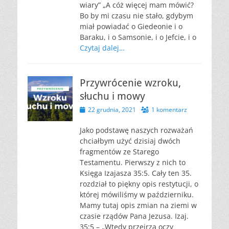
wiary” „A cóż więcej mam mówić?
Bo by mi czasu nie stało, gdybym
miał powiadać o Giedeonie i o
Baraku, i o Samsonie, i o Jefcie, i o
Czytaj dalej…
Przywrócenie wzroku,
słuchu i mowy
Opublikowano
22 grudnia, 2021
1 komentarz
Jako podstawę naszych rozważań
chciałbym użyć dzisiaj dwóch
fragmentów ze Starego
Testamentu. Pierwszy z nich to
Księga Izajasza 35:5. Cały ten 35.
rozdział to piękny opis restytucji, o
której mówiliśmy w październiku.
Mamy tutaj opis zmian na ziemi w
czasie rządów Pana Jezusa. Izaj.
35:5 – „Wtedy przejrzą oczy