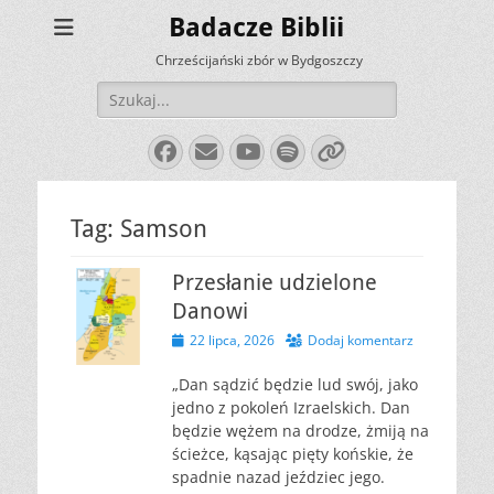
Badacze Biblii
Chrześcijański zbór w Bydgoszczy
Szukaj:
Facebook
E-
YouTube
Spotify
Link
mail
Tag:
Samson
Przesłanie udzielone
Danowi
Opublikowano
22 lipca, 2026
Dodaj komentarz
„Dan sądzić będzie lud swój, jako
jedno z pokoleń Izraelskich. Dan
będzie wężem na drodze, żmiją na
ścieżce, kąsając pięty końskie, że
spadnie nazad jeździec jego.