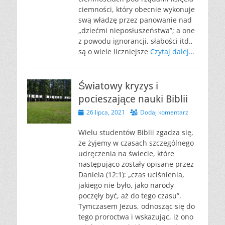
ciemności, który obecnie wykonuje
swą władzę przez panowanie nad
„dziećmi nieposłuszeństwa”; a one
z powodu ignorancji, słabości itd.,
są o wiele liczniejsze
Czytaj dalej…
Światowy kryzys i
pocieszające nauki Biblii
Opublikowano
26 lipca, 2021
Dodaj komentarz
Wielu studentów Biblii zgadza się,
że żyjemy w czasach szczególnego
udręczenia na świecie, które
następująco zostały opisane przez
Daniela (12:1): „czas uciśnienia,
jakiego nie było, jako narody
poczęły być, aż do tego czasu”.
Tymczasem Jezus, odnosząc się do
tego proroctwa i wskazując, iż ono