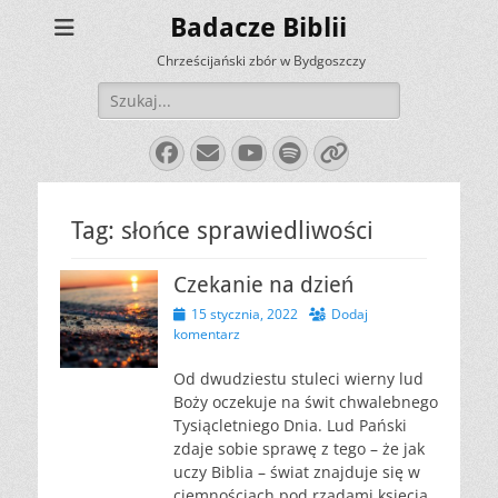
Badacze Biblii
Chrześcijański zbór w Bydgoszczy
Szukaj:
Facebook
E-
YouTube
Spotify
Link
mail
Tag:
słońce sprawiedliwości
Czekanie na dzień
Opublikowano
15 stycznia, 2022
Dodaj
komentarz
Od dwudziestu stuleci wierny lud
Boży oczekuje na świt chwalebnego
Tysiącletniego Dnia. Lud Pański
zdaje sobie sprawę z tego – że jak
uczy Biblia – świat znajduje się w
ciemnościach pod rządami księcia