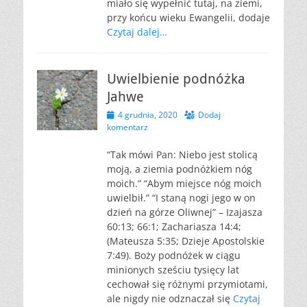
miało się wypełnić tutaj, na ziemi,
przy końcu wieku Ewangelii, dodaje
Czytaj dalej…
Uwielbienie podnóżka
Jahwe
Opublikowano
4 grudnia, 2020
Dodaj
komentarz
“Tak mówi Pan: Niebo jest stolicą
moją, a ziemia podnóżkiem nóg
moich.” “Abym miejsce nóg moich
uwielbił.” “I staną nogi jego w on
dzień na górze Oliwnej” – Izajasza
60:13; 66:1; Zachariasza 14:4;
(Mateusza 5:35; Dzieje Apostolskie
7:49). Boży podnóżek w ciągu
minionych sześciu tysięcy lat
cechował się różnymi przymiotami,
ale nigdy nie odznaczał się
Czytaj