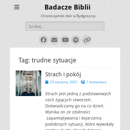
Badacze Biblii
Chrześcijański zbór w Bydgoszczy
Szukaj:
Facebook
E-
YouTube
Spotify
Link
mail
Tag:
trudne sytuacje
Strach i pokój
Opublikowano
23 sierpnia, 2021
1 komentarz
Strach jest jedną z podstawowych
cech żyjących stworzeń.
Doświadczamy go na co dzień.
Wynika on ze zdolności
zapamiętywania i kojarzenia
podobnych sytuacji, które wywołały