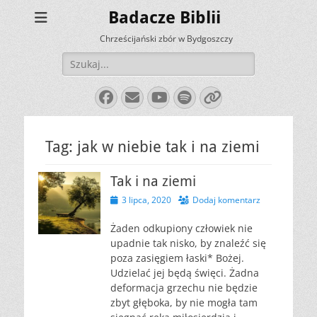
Badacze Biblii
Chrześcijański zbór w Bydgoszczy
Szukaj:
Facebook
E-
YouTube
Spotify
Link
mail
Tag:
jak w niebie tak i na ziemi
Tak i na ziemi
Opublikowano
3 lipca, 2020
Dodaj komentarz
Żaden odkupiony człowiek nie
upadnie tak nisko, by znaleźć się
poza zasięgiem łaski* Bożej.
Udzielać jej będą święci. Żadna
deformacja grzechu nie będzie
zbyt głęboka, by nie mogła tam