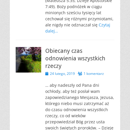
(Mateusza 5:35; Dzieje Apostolskie
7:49). Boży podnóżek w ciągu
minionych sześciu tysięcy lat
cechował się różnymi przymiotami,
ale nigdy nie odznaczał się
Czytaj
dalej…
Obiecany czas
odnowienia wszystkich
rzeczy
Opublikowano
24 lutego, 2019
1 komentarz
… aby nadeszły od Pana dni
ochłody, aby też posłał wam
zapowiedzianego Mesjasza, Jezusa,
którego niebo musi zatrzymać aż
do czasu odnowienia wszystkich
rzeczy, co od wieków
przepowiedział Bóg przez usta
swoich świętych proroków. – Dzieje