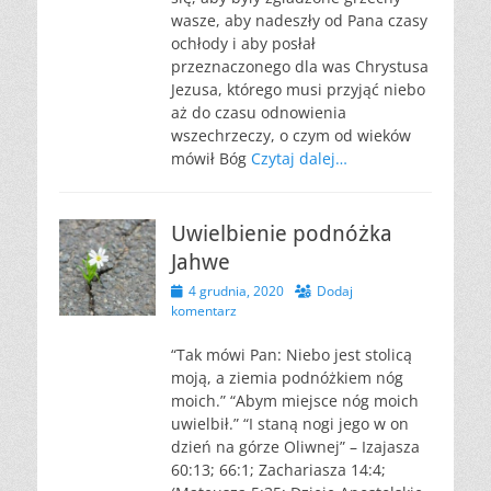
wasze, aby nadeszły od Pana czasy
ochłody i aby posłał
przeznaczonego dla was Chrystusa
Jezusa, którego musi przyjąć niebo
aż do czasu odnowienia
wszechrzeczy, o czym od wieków
mówił Bóg
Czytaj dalej…
Uwielbienie podnóżka
Jahwe
Opublikowano
4 grudnia, 2020
Dodaj
komentarz
“Tak mówi Pan: Niebo jest stolicą
moją, a ziemia podnóżkiem nóg
moich.” “Abym miejsce nóg moich
uwielbił.” “I staną nogi jego w on
dzień na górze Oliwnej” – Izajasza
60:13; 66:1; Zachariasza 14:4;