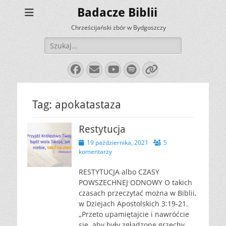
Badacze Biblii
Chrześcijański zbór w Bydgoszczy
Szukaj:
Facebook
E-
YouTube
Spotify
Link
mail
Tag:
apokatastaza
Restytucja
Opublikowano
19 października, 2021
5
komentarzy
RESTYTUCJA albo CZASY
POWSZECHNEJ ODNOWY O takich
czasach przeczytać można w Biblii,
w Dziejach Apostolskich 3:19-21.
„Przeto upamiętajcie i nawróćcie
się, aby były zgładzone grzechy