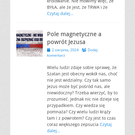
królowanie. Nie mówimy więc, że
BYŁA, ale że jest, że TRWA i że
Czytaj dalej…
Pole magnetyczne a
powrót Jezusa
Opublikowano
2 sierpnia, 2024
Dodaj
komentarz
Wielu ludzi zdaje sobie sprawę, że
Szatan jest obecny wokół nas, choć
nie jest widzialny. Czy tak samo
Jezus może być pośród nas, ale
niewidoczny? Trzeba wierzyć, by to
zrozumieć. Jednak nic nie dzieje się
przypadkiem. Czy wiedza się
pomnaża? Czy wielu ludzi krąży
tam i z powrotem? Czy jest to czas
coraz większego zepsucia
Czytaj
dalej…