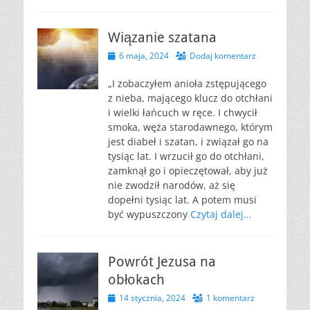
Wiązanie szatana
Opublikowano
6 maja, 2024
Dodaj komentarz
„I zobaczyłem anioła zstępującego
z nieba, mającego klucz do otchłani
i wielki łańcuch w ręce. I chwycił
smoka, węża starodawnego, którym
jest diabeł i szatan, i związał go na
tysiąc lat. I wrzucił go do otchłani,
zamknął go i opieczętował, aby już
nie zwodził narodów, aż się
dopełni tysiąc lat. A potem musi
być wypuszczony
Czytaj dalej…
Powrót Jezusa na
obłokach
Opublikowano
14 stycznia, 2024
1 komentarz