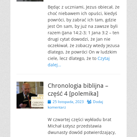
Będąc z uczniami, Jezus obiecał, że
choć niebawem ich opuści, kiedyś
powróci, by zabrać ich tam, gdzie
jest On sam, by już na zawsze byli
razem (Jana 14:2-3; 1 Jana 3:2 – ten
drugi cytat dowodzi, że Jan nie
oczekiwał, że zobaczy wtedy Jezusa
dlatego, że powróci On w ludzkim
ciele, lecz dlatego, że to
Czytaj
dalej…
Chronologia biblijna –
część 4 [polemika]
Opublikowano
25 listopada, 2023
Dodaj
komentarz
W czwartej części wykładu brat
Michał Łotysz przedstawia
dwunasty dowód potwierdzający,