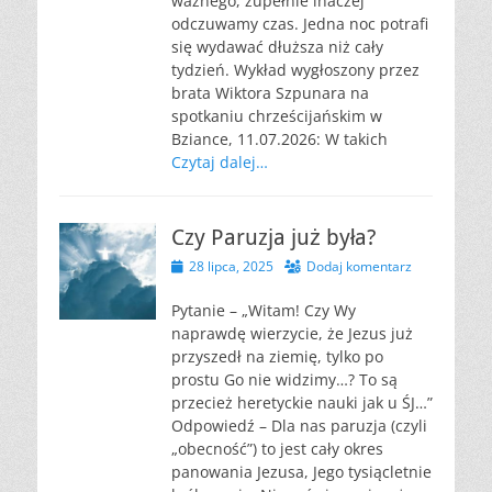
ważnego, zupełnie inaczej
odczuwamy czas. Jedna noc potrafi
się wydawać dłuższa niż cały
tydzień. Wykład wygłoszony przez
brata Wiktora Szpunara na
spotkaniu chrześcijańskim w
Bziance, 11.07.2026: W takich
Czytaj dalej…
Czy Paruzja już była?
Opublikowano
28 lipca, 2025
Dodaj komentarz
Pytanie – „Witam! Czy Wy
naprawdę wierzycie, że Jezus już
przyszedł na ziemię, tylko po
prostu Go nie widzimy…? To są
przecież heretyckie nauki jak u ŚJ…”
Odpowiedź – Dla nas paruzja (czyli
„obecność”) to jest cały okres
panowania Jezusa, Jego tysiącletnie