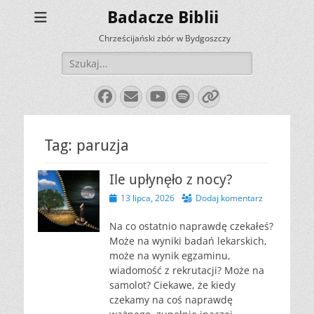
Badacze Biblii
Chrześcijański zbór w Bydgoszczy
Szukaj:
Facebook
E-
YouTube
Spotify
Link
mail
Tag:
paruzja
Ile upłynęło z nocy?
Opublikowano
13 lipca, 2026
Dodaj komentarz
Na co ostatnio naprawdę czekałeś?
Może na wyniki badań lekarskich,
może na wynik egzaminu,
wiadomość z rekrutacji? Może na
samolot? Ciekawe, że kiedy
czekamy na coś naprawdę