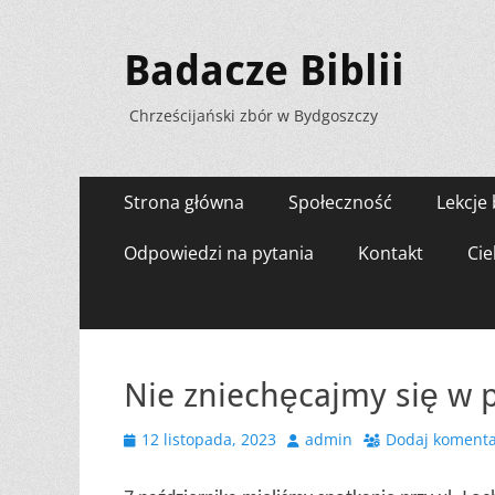
Badacze Biblii
Chrześcijański zbór w Bydgoszczy
Menu
Przejdź
Strona główna
Społeczność
Lekcje 
do
zawartości
Odpowiedzi na pytania
Kontakt
Cie
Nie zniechęcajmy się w p
Opublikowano
Autor
12 listopada, 2023
admin
Dodaj komenta