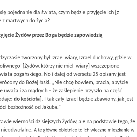
się pojednanie dla świata, czym będzie przyjęcie ich [z
ie z martwych do życia?
rzyjęcie Żydów przez Boga będzie zapowiedzią
dzyczasie tworzony był Izrael wiary, Izrael duchowy, gdzie w
oliwnego’ [Żydów, którzy nie mieli wiary] wszczepione
e świata pogańskiego. No i dalej od wersetu 25 opisany jest
ywrócony do Bożej łaski. „Nie chcę bowiem, bracia, abyście
nie uważali za mądrych – że
zaślepienie przyszło na część
odaje:
do kościoła
]
. I tak cały Izrael będzie zbawiony, jak jest
róci bezbożność od Jakuba.”
awie wierności dzisiejszych Żydów, ale na podstawie tego, że
ą nieodwołalne
.
A te główne obietnice to ich wieczne mieszkanie w