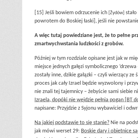
[15] Jeśli bowiem odrzucenie ich
stało 
[Żydów]
powrotem do Boskiej łaski], jeśli nie powstan
A więc tutaj powiedziane
jest
, że to pełne p
zmartwychwstania ludzkości z grobów.
Później w tym rozdziale opisane jest jak w mię
miejsce jednych gałęzi symbolicznego ‘drzewa 
zostały inne, dzikie gałązki – czyli wierzący z
proces jak cały Izrael będzie wyzwolony i prz
nie znali tej tajemnicy – żebyście sami siebie 
Izraela, dopóki nie wejdzie pełnia poga
n [BT d
napisane: Przyjdzie z Syjonu wybawiciel i odw
Na jakiej podstawie
to się stanie
?
Nie na podst
jak mówi werset 29:
Boskie
dary i
obietnice s