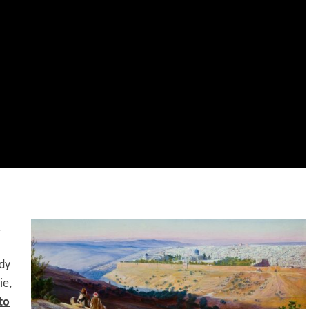
.
dy
ie,
to