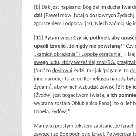
[8] (Jak jest napisane: Bóg dał im ducha twardeg
dziś
[Paweł mówi tutaj o dosłownych Żydach] [9
zgorszeniem i odpłatą. [10] Niech zaćmią się ic
[11]
Pytam więc: Czy się potknęli, aby upaść
upadli Izraelici, że nigdy nie powstaną?”
Czy 
„kamień obrażenia” i „opokę otrącenia”
– Izaj
swego ludu, który wcześniej znał/BG: przejrzał
[‘oni’ to
dosłowni
Żydzi, tak jak ‘poganie’ to
do
inne narody, i to że od Korneliusza narody by
Żydami], aby w nich wzbudzić zawiść [BT:
by i
[
Żydów
] jest bogactwem świata, a
ich pomni
wybrana została Oblubienica Pana]; to o ileż b
Izraela, Żydów]”
Mamy tu prostym tekstem zapisane, że Izrael n
zawsze i że Bóg podniesie Izrael. Potwierdza t