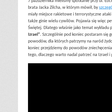
7 października mieliśmy spotkanie przy ul. Ło
brata Jacka Zilcha, w którym mówił, by
szczegó
miały miejsce rakietowe i terrorystyczne ataki
także ginie wielu cywilów. Pojawia się więc p
Świętej. Dlatego właśnie jako temat wykładu 
Izrael”
. Szczególnie pod koniec postaram się 
powodów, dla których patrzymy na naród żyd
koniec przejdziemy do powodów zniechęcenia, 
tego, dlaczego warto nadal patrzeć na Izrael i