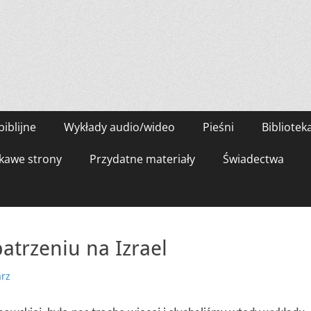
biblijne
Wykłady audio/wideo
Pieśni
Bibliotek
kawe strony
Przydatne materiały
Świadectwa
atrzeniu na Izrael
rz