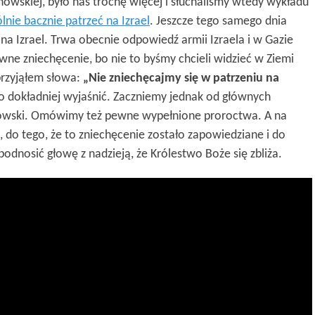
chowskiej, było nas trochę więcej i słuchaliśmy wtedy wykładu
lnie bacznie patrzeć na Izrael
. Jeszcze tego samego dnia
 na Izrael. Trwa obecnie odpowiedź armii Izraela i w Gazie
ewne zniechęcenie, bo nie to byśmy chcieli widzieć w Ziemi
przyjąłem słowa:
„Nie zniechęcajmy się w patrzeniu na
go dokładniej wyjaśnić. Zaczniemy jednak od głównych
owski. Omówimy też pewne wypełnione proroctwa. A na
do tego, że to zniechęcenie zostało zapowiedziane i do
 podnosić głowę z nadzieją, że Królestwo Boże się zbliża.