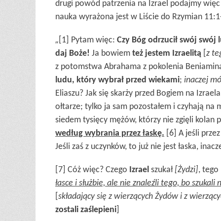
drugi powód patrzenia na Izrael podajmy więc
nauka wyrażona jest w Liście do Rzymian 11:1
„
[1] Pytam więc:
Czy Bóg odrzucił swój swój 
daj Boże!
Ja bowiem
też jestem Izraelitą
[
z t
z potomstwa Abrahama z pokolenia Beniamina. 
ludu, który wybrał przed wiekami
;
inaczej m
Eliaszu? Jak się skarży przed Bogiem na Izraela
ołtarze; tylko ja sam pozostałem i czyhają na
siedem tysięcy mężów, którzy nie zgięli kolan 
według wybrania przez łaskę.
[6] A jeśli przez
Jeśli zaś z uczynków, to już nie jest łaska, ina
[7] Cóż więc? Czego
Izrael
szukał
[Żydzi]
, tego
łasce i służbie, ale nie znaleźli tego, bo szukali
[
składający się z
wierzących
Żydów i z
wierząc
zostali zaślepieni
]