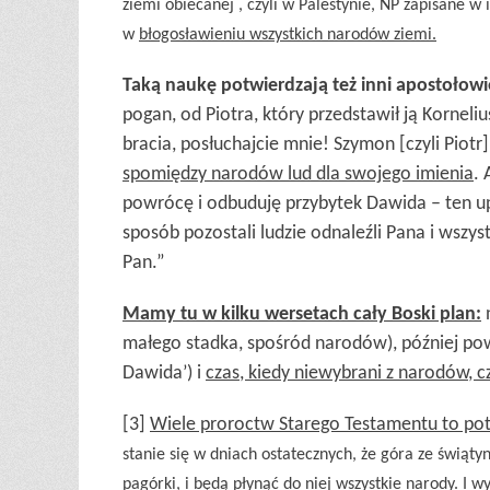
ziemi obiecanej , czyli w Palestynie,
NP
zapisane
w 
w
błogosławieniu wszystkich narodów zie
mi.
Taką naukę potwierdzają też inni apostołowi
pogan, od Piotra, który przedstawił ją Korneli
bracia, posłuchajcie mnie! Szymon [czyli Piotr
spomiędzy narodów lud dla swojego imienia
. 
powrócę i odbuduję przybytek Dawida – ten upa
sposób pozostali ludzie odnaleźli Pana i wsz
Pan.”
Mamy tu w kilku wersetach cały Boski plan:
n
małego stadka, spośród narodów), później po
Dawida’) i
czas, kiedy niewybrani z narodów,
c
[3]
Wiele proroctw Starego Testamentu to po
stanie się w dniach ostatecznych, że góra ze świąt
pagórki, i będą płynąć do niej wszystkie narody. I 