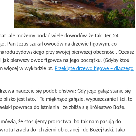
temat, ale możemy podać wiele dowodów, że tak.
Jer. 24
. Pan Jezus szukał owoców na drzewie figowym, co
c narodu żydowskiego przy swojej pierwszej obecności.
Ozeasz
li jak pierwszy owoc figowca na jego początku. (Gdyby ktoś
ym więcej w wykładzie pt.
Przeklęte drzewo figowe – dlaczego
zewa nauczcie się podobieństwa: Gdy jego gałąź stanie się
 blisko jest lato.” Te mięknące gałęzie, wypuszczanie liści, to
elski powraca do istnienia i że zbliża się Królestwo Boże.
 mówią, że stosujemy proroctwa, bo tak nam pasują do
otu Izraela do ich ziemi obiecanej i do Bożej łaski. Jako