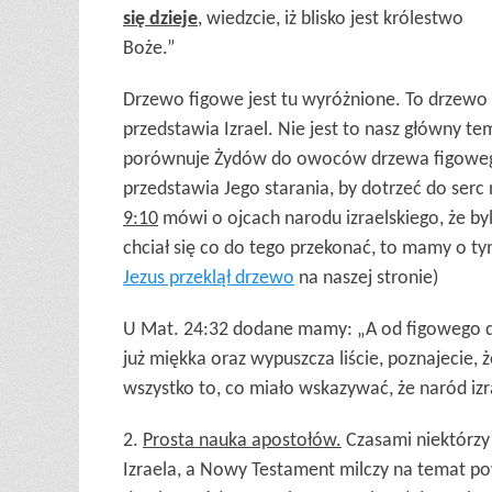
się dzieje
, wiedzcie, iż blisko jest królestwo
Boże.”
Drzewo figowe jest tu wyróżnione. To drzewo
przedstawia Izrael. Nie jest to nasz główny 
porównuje Żydów do owoców drzewa figowego
przedstawia Jego starania, by dotrzeć do ser
9:10
mówi o ojcach narodu izraelskiego, że by
chciał się co do tego przekonać, to mamy o t
Jezus przeklął drzewo
na naszej stronie)
U Mat. 24:32 dodane mamy: „A od figowego dr
już miękka oraz wypuszcza liście, poznajecie, że
wszystko to, co miało wskazywać, że naród izra
2.
Prosta nauka apostołów.
Czasami niektórzy
Izraela, a Nowy Testament milczy na temat powr