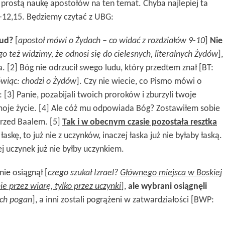
 prostą naukę apostołów na ten temat. Chyba najlepiej ta
-12,15. Będziemy czytać z UBG:
lud?
[
apostoł mówi o Żydach –
co widać z rozdziałów 9-10
]
Nie
ego
też
widzimy, że odnosi się do cielesnych, literalnych Żydów
],
[2] Bóg nie odrzucił swego ludu, który przedtem znał [BT:
ówiąc: chodzi o Żydów
]. Czy nie wiecie, co Pismo mówi o
: [3] Panie, pozabijali twoich proroków i zburzyli twoje
 moje życie. [4] Ale cóż mu odpowiada Bóg? Zostawiłem sobie
przed Baalem. [5]
Tak i w obecnym czasie pozostała resztka
 łaskę, to już nie z uczynków, inaczej łaska już nie byłaby łaską.
czej uczynek już nie byłby uczynkiem.
 nie osiągnął [
czego szukał Izrael?
Głównego miejsca w Boskiej
 nie przez wiarę, tylko przez uczynki
],
ale wybrani osiągnęli
ych
pogan
], a inni zostali pogrążeni w zatwardziałości [BWP: