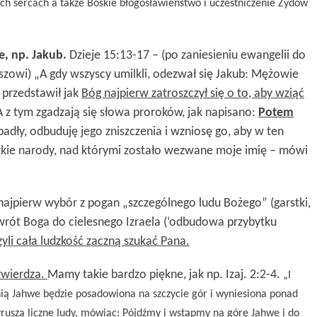
ich sercach
a także Boskie błogosławieństwo i uczestniczenie
Żydów
e, np. Jakub.
Dzieje 15:13-17 – (po zaniesieniu ewangelii do
uszowi) „A gdy wszyscy umilkli, odezwał się Jakub: Mężowie
] przedstawił jak
Bóg najpierw zatroszczył się o to, aby wziąć
A z tym zgadzają się słowa proroków, jak napisano:
Potem
dły, odbuduję jego zniszczenia i wzniosę go, aby w ten
ystkie narody, nad którymi zostało wezwane moje imię – mówi
ajpierw wybór z pogan „szczególnego ludu Bożego” (garstki,
wrót Boga do cielesnego Izraela (‘odbudowa przybytku
zyli c
ała ludzkość zaczną szukać Pana.
twierdza.
Mamy takie bardzo piękne, jak np. Izaj. 2:2-4.
„I
ynią Jahwe będzie posadowiona na szczycie gór i wyniesiona ponad
wyruszą liczne ludy, mówiąc: Pójdźmy i wstąpmy na górę Jahwe i do