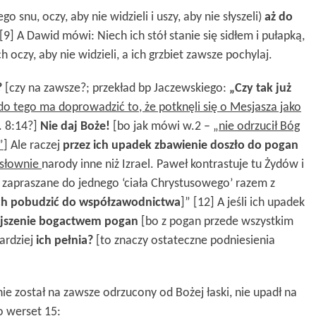
o snu, oczy, aby nie widzieli i uszy, aby nie słyszeli)
aż do
] A Dawid mówi: Niech ich stół stanie się sidłem i pułapką,
h oczy, aby nie widzieli, a ich grzbiet zawsze pochylaj.
?
[czy na zawsze?; przekład bp Jaczewskiego:
„Czy tak już
do tego ma doprowadzić to, że potknęli się o Mesjasza jako
. 8:14?]
Nie daj Boże!
[bo jak mówi w.2 –
„nie odrzucił Bóg
”
] Ale raczej
przez ich upadek zbawienie doszło do pogan
słownie
narody inne niż Izrael. Paweł kontrastuje tu Żydów i
ły zapraszane do jednego ‘ciała Chrystusowego’ razem z
ch pobudzić do współzawodnictwa
]” [12] A jeśli ich upadek
ejszenie bogactwem pogan
[bo z pogan przede wszystkim
ardziej
ich pełnia?
[to znaczy ostateczne podniesienia
ie został na zawsze odrzucony od Bożej łaski, nie upadł na
o werset 15: