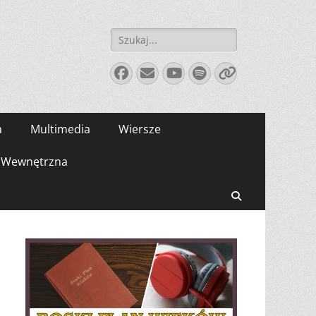
Szukaj:
Facebook
E-
YouTube
Spotify
Link
mail
a
Multimedia
Wiersze
Wewnętrzna
Search