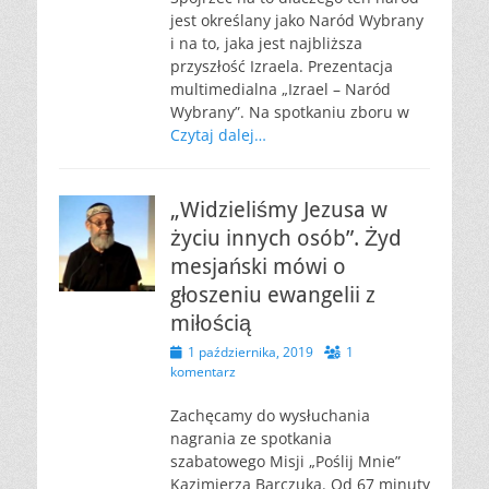
jest określany jako Naród Wybrany
i na to, jaka jest najbliższa
przyszłość Izraela. Prezentacja
multimedialna „Izrael – Naród
Wybrany”. Na spotkaniu zboru w
Czytaj dalej…
„Widzieliśmy Jezusa w
życiu innych osób”. Żyd
mesjański mówi o
głoszeniu ewangelii z
miłością
Opublikowano
1 października, 2019
1
komentarz
Zachęcamy do wysłuchania
nagrania ze spotkania
szabatowego Misji „Poślij Mnie”
Kazimierza Barczuka. Od 67 minuty