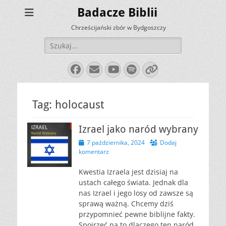
Badacze Biblii
Chrześcijański zbór w Bydgoszczy
Szukaj:
Facebook
E-
YouTube
Spotify
Link
mail
Tag:
holocaust
Izrael jako naród wybrany
Opublikowano
7 października, 2024
Dodaj
komentarz
Kwestia Izraela jest dzisiaj na
ustach całego świata. Jednak dla
nas Izrael i jego losy od zawsze są
sprawą ważną. Chcemy dziś
przypomnieć pewne biblijne fakty.
Spojrzeć na to dlaczego ten naród