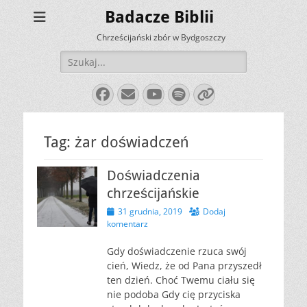
Badacze Biblii
Chrześcijański zbór w Bydgoszczy
Szukaj:
Facebook
E-
YouTube
Spotify
Link
mail
Tag:
żar doświadczeń
Doświadczenia
chrześcijańskie
Opublikowano
31 grudnia, 2019
Dodaj
komentarz
Gdy doświadczenie rzuca swój
cień, Wiedz, że od Pana przyszedł
ten dzień. Choć Twemu ciału się
nie podoba Gdy cię przyciska