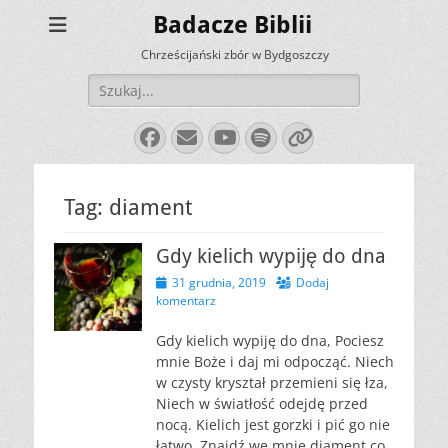
Badacze Biblii
Chrześcijański zbór w Bydgoszczy
Szukaj:
Facebook
E-
YouTube
Spotify
Link
mail
Tag:
diament
Gdy kielich wypiję do dna
Opublikowano
31 grudnia, 2019
Dodaj
komentarz
Gdy kielich wypiję do dna, Pociesz
mnie Boże i daj mi odpocząć. Niech
w czysty kryształ przemieni się łza,
Niech w światłość odejdę przed
nocą. Kielich jest gorzki i pić go nie
łatwo. Znajdź we mnie diament co