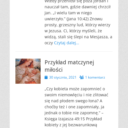
Wtedy przeniósł się poza Jordan i
nauczał tam, gdzie dawniej chrzcił
Jan. „I wielu tam w niego
uwierzyło.” (Jana 10:42) Znowu
prosty, grzeszny lud, którzy wierzy
w Jezusa. Ci, którzy myśleli, że
widzą, stali się ślepi na Mesjasza, a
oczy
Czytaj dalej…
Przykład matczynej
miłości
Opublikowano
30 stycznia, 2021
1 komentarz
„Czy kobieta może zapomnieć o
swoim niemowlęciu i nie zlitować
się nad płodem swego łona? A
choćby też i one zapomniały, ja
jednak o tobie nie zapomnę.” –
Księga Izajasza 49:15 Przykład
kobiety z jej bezwarunkową