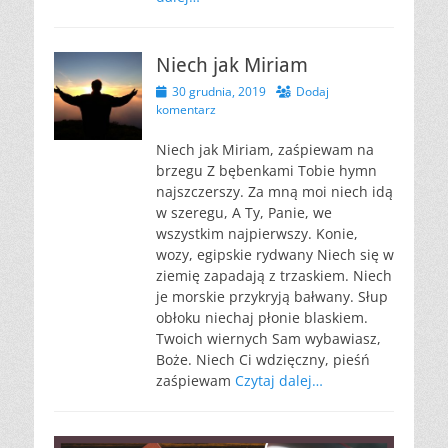
Niech jak Miriam
Opublikowano
30 grudnia, 2019
Dodaj
komentarz
Niech jak Miriam, zaśpiewam na
brzegu Z bębenkami Tobie hymn
najszczerszy. Za mną moi niech idą
w szeregu, A Ty, Panie, we
wszystkim najpierwszy. Konie,
wozy, egipskie rydwany Niech się w
ziemię zapadają z trzaskiem. Niech
je morskie przykryją bałwany. Słup
obłoku niechaj płonie blaskiem.
Twoich wiernych Sam wybawiasz,
Boże. Niech Ci wdzięczny, pieśń
zaśpiewam
Czytaj dalej…