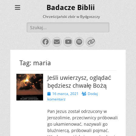
Badacze Biblii
Chrześcijański zbór w Bydgoszczy
Szukaj:
Facebook
E-
YouTube
Spotify
Link
mail
Tag:
maria
Jeśli uwierzysz, oglądać
będziesz chwałę Bożą
Opublikowano
16 marca, 2021
Dodaj
komentarz
Pan Jezus został odrzucony w
Jerozolimie, przeciwnicy próbowali
go ukamienować, nazywali go
bluźniercą, próbowali pojmać.