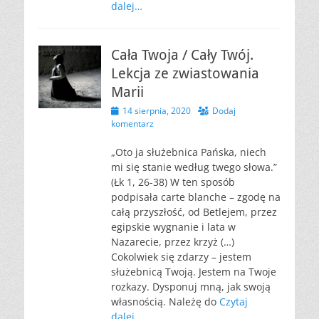
dalej…
Cała Twoja / Cały Twój.
Lekcja ze zwiastowania
Marii
Opublikowano
14 sierpnia, 2020
Dodaj
komentarz
„Oto ja służebnica Pańska, niech
mi się stanie według twego słowa.”
(Łk 1, 26-38) W ten sposób
podpisała carte blanche – zgodę na
całą przyszłość, od Betlejem, przez
egipskie wygnanie i lata w
Nazarecie, przez krzyż (…)
Cokolwiek się zdarzy – jestem
służebnicą Twoją. Jestem na Twoje
rozkazy. Dysponuj mną, jak swoją
własnością. Należę do
Czytaj
dalej…