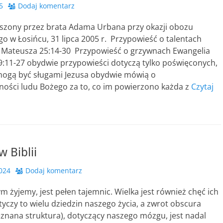
5
Dodaj komentarz
szony przez brata Adama Urbana przy okazji obozu
 w Łosińcu, 31 lipca 2005 r. Przypowieść o talentach
 Mateusza 25:14-30 Przypowieść o grzywnach Ewangelia
9:11-27 obydwie przypowieści dotyczą tylko poświęconych,
 mogą być sługami Jezusa obydwie mówią o
ności ludu Bożego za to, co im powierzono każda z
Czytaj
 Biblii
2024
Dodaj komentarz
ym żyjemy, jest pełen tajemnic. Wielka jest również chęć ich
yczy to wielu dziedzin naszego życia, a zwrot obscura
eznana struktura), dotyczący naszego mózgu, jest nadal