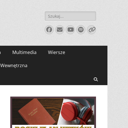
Szukaj:
Facebook
E-
YouTube
Spotify
Link
mail
a
Multimedia
Wiersze
Wewnętrzna
Search