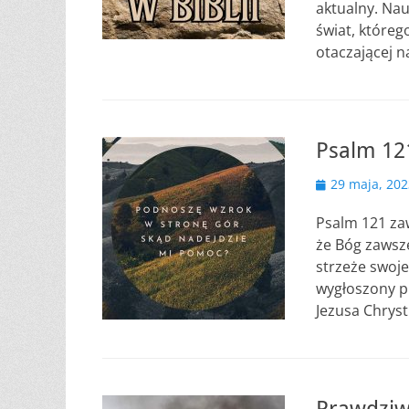
aktualny. Nau
świat, które
otaczającej n
Psalm 12
Opublikowano
29 maja, 202
Psalm 121 zaw
że Bóg zawsze
strzeże swoje
wygłoszony p
Jezusa Chrys