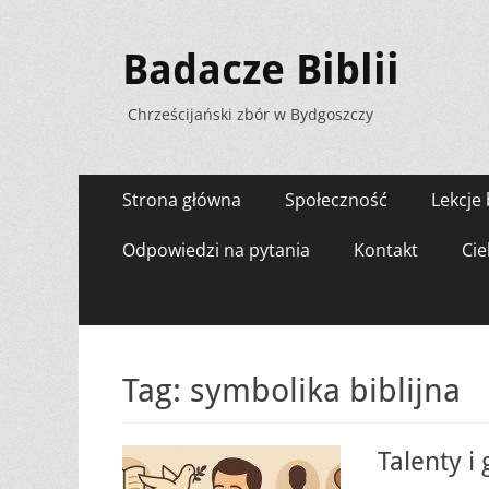
Badacze Biblii
Chrześcijański zbór w Bydgoszczy
Menu
Przejdź
Strona główna
Społeczność
Lekcje 
do
zawartości
Odpowiedzi na pytania
Kontakt
Cie
Tag:
symbolika biblijna
Talenty i