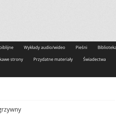
biblijne
Wykłady audio/wideo
Pieśni
Bibliotek
kawe strony
Przydatne materiały
Świadectwa
 grzywny