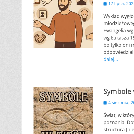
Opublikowano
17 lipca, 202
Wykład wygło
młodzieżowego
Ewangelia wg
wg Łukasza 1
bo tylko oni
odpowiedzial
dalej…
Symbole w
Opublikowano
4 sierpnia, 
Świat, w któr
poznania. Dot
structura (ni