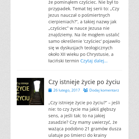
że pominąłem czyściec. Nie był to
przypadek. Temat tej serii to: „Czy
Jezus nauczał o pośmiertnych
cierpieniach?”, a takiej nazwy jak
„czyściec” w nauce Jezusa nie
znajdziemy. Na ile mogłem ustalić
samo określenie ‘czyściec’ pojawiło
się w dyskusjach teologicznych
około XII wieku po Chrystusie, a
łaciński termin
Czytaj dalej…
Czy istnieje życie po życiu
Opublikowano
26 lutego, 2017
Dodaj komentarz
„Czy istnieje życie po życiu?” – jeśli
nie: to czy życie ma jakiś głębszy
sens, a jeśli tak: to na jakiej
zasadzie? Czy mamy uwierzyć, że
ważąca podobno 21 gramów dusza
ulatuje po śmierci do krainy