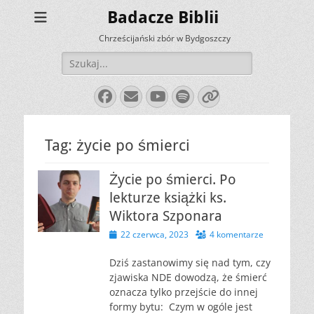
Badacze Biblii
Chrześcijański zbór w Bydgoszczy
Szukaj:
Facebook
E-
YouTube
Spotify
Link
mail
Tag:
życie po śmierci
Życie po śmierci. Po
lekturze książki ks.
Wiktora Szponara
Opublikowano
22 czerwca, 2023
4 komentarze
Dziś zastanowimy się nad tym, czy
zjawiska NDE dowodzą, że śmierć
oznacza tylko przejście do innej
formy bytu: Czym w ogóle jest