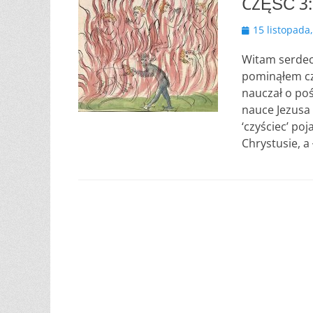
CZĘŚĆ 3:
Opublikowano
15 listopada
Witam serdec
pominąłem czy
nauczał o poś
nauce Jezusa 
‘czyściec’ po
Chrystusie, a