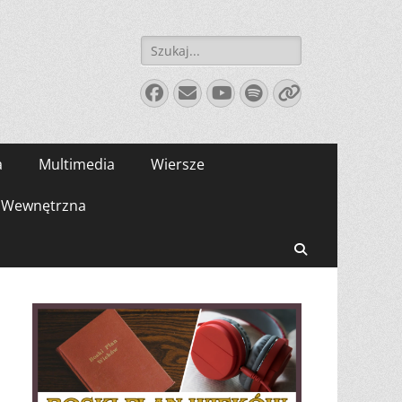
Szukaj:
Facebook
E-
YouTube
Spotify
Link
mail
a
Multimedia
Wiersze
Wewnętrzna
Search