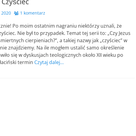
 Czyściec
, 2020
1 komentarz
znie! Po moim ostatnim nagraniu niektórzy uznali, że
ściec. Nie był to przypadek. Temat tej serii to: „Czy Jezus
miertnych cierpieniach?”, a takiej nazwy jak „czyściec” w
nie znajdziemy. Na ile mogłem ustalić samo określenie
jawiło się w dyskusjach teologicznych około XII wieku po
 łaciński termin
Czytaj dalej…