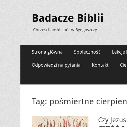
Badacze Biblii
Chrześcijański zbór w Bydgoszczy
Menu
Przejdź
Strona główna
Społeczność
Lekcje 
do
zawartości
Odpowiedzi na pytania
Kontakt
Cie
Tag:
pośmiertne cierpien
Czy Jezus