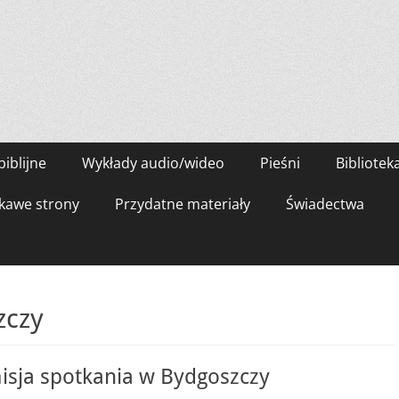
biblijne
Wykłady audio/wideo
Pieśni
Bibliotek
kawe strony
Przydatne materiały
Świadectwa
zczy
isja spotkania w Bydgoszczy