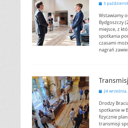
Opublikowano
3 październi
Wstawiamy os
Bydgoszczy (2
miejsce, z k
spotkania pon
czasami możec
nagrań zawie
Transmis
Opublikowano
24 września,
Drodzy Bracia 
spotkanie w B
fizycznie pla
transmisji s