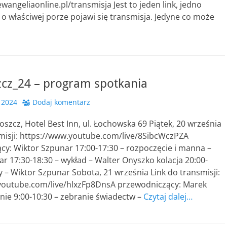
wangeliaonline.pl/transmisja Jest to jeden link, jedno
 o właściwej porze pojawi się transmisja. Jedyne co może
cz_24 – program spotkania
 2024
Dodaj komentarz
oszcz, Hotel Best Inn, ul. Łochowska 69 Piątek, 20 września
smisji: https://www.youtube.com/live/8SibcWczPZA
cy: Wiktor Szpunar 17:00-17:30 – rozpoczęcie i manna –
r 17:30-18:30 – wykład – Walter Onyszko kolacja 20:00-
y – Wiktor Szpunar Sobota, 21 września Link do transmisji:
youtube.com/live/hlxzFp8DnsA przewodniczący: Marek
nie 9:00-10:30 – zebranie świadectw –
Czytaj dalej…