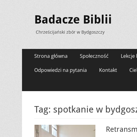
Badacze Biblii
Chrześcijański zbór w Bydgoszczy
Menu
Przejdź
Strona główna
Społeczność
Lekcje 
do
zawartości
Odpowiedzi na pytania
Kontakt
Cie
Tag:
spotkanie w bydgos
Retransm