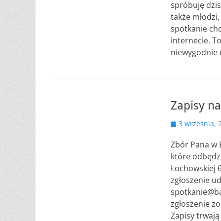
spróbuję dzis
także młodzi,
spotkanie cho
internecie. T
niewygodnie 
Zapisy n
Opublikowano
3 września, 
Zbór Pana w B
które odbędzi
Łochowskiej 
zgłoszenie ud
spotkanie@bad
zgłoszenie z
Zapisy trwaj