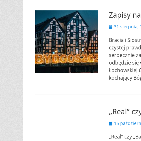
Zapisy na
Opublikowano
31 sierpnia,
Bracia i Sios
czystej prawd
serdecznie za
odbędzie się 
Łochowskiej 6
kochający B
„Real” cz
Opublikowano
15 październ
„Real” czy „B