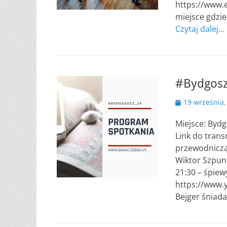
https://www.e
miejsce gdzie
Czytaj dalej…
#Bydgosz
Opublikowano
19 września,
Miejsce: Bydg
Link do tran
przewodniczą
Wiktor Szpuna
21:30 – śpiew
https://www.
Bejger śniada