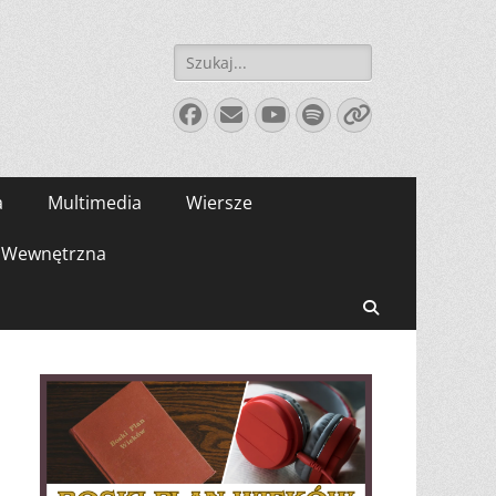
Szukaj:
Facebook
E-
YouTube
Spotify
Link
mail
a
Multimedia
Wiersze
Wewnętrzna
Search