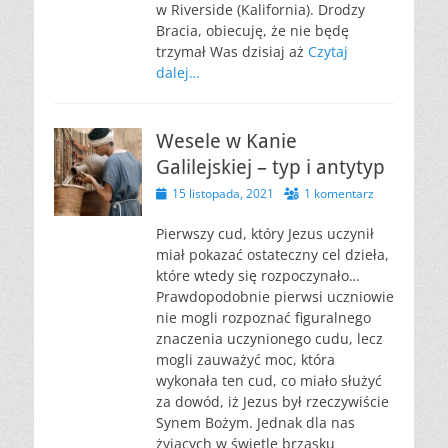
w Riverside (Kalifornia). Drodzy
Bracia, obiecuję, że nie będę
trzymał Was dzisiaj aż
Czytaj
dalej…
Wesele w Kanie
Galilejskiej – typ i antytyp
Opublikowano
15 listopada, 2021
1 komentarz
Pierwszy cud, który Jezus uczynił
miał pokazać ostateczny cel dzieła,
które wtedy się rozpoczynało…
Prawdopodobnie pierwsi uczniowie
nie mogli rozpoznać figuralnego
znaczenia uczynionego cudu, lecz
mogli zauważyć moc, która
wykonała ten cud, co miało służyć
za dowód, iż Jezus był rzeczywiście
Synem Bożym. Jednak dla nas
żyjących w świetle brzasku