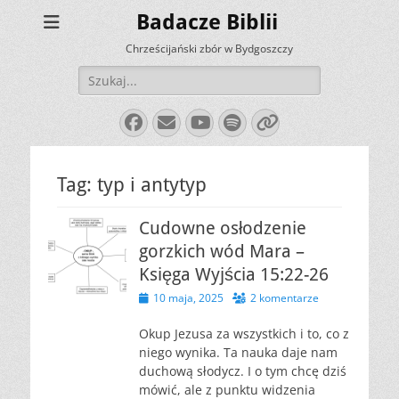
Badacze Biblii
Chrześcijański zbór w Bydgoszczy
Szukaj:
Facebook
E-
YouTube
Spotify
Link
mail
Tag:
typ i antytyp
Cudowne osłodzenie
gorzkich wód Mara –
Księga Wyjścia 15:22-26
Opublikowano
10 maja, 2025
2 komentarze
Okup Jezusa za wszystkich i to, co z
niego wynika. Ta nauka daje nam
duchową słodycz. I o tym chcę dziś
mówić, ale z punktu widzenia